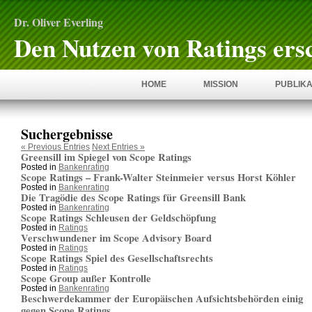
Dr. Oliver Everling
Den Nutzen von Ratings ers
HOME
MISSION
PUBLIKA
Suchergebnisse
« Previous Entries
Next Entries »
Greensill im Spiegel von Scope Ratings
Posted in
Bankenrating
Scope Ratings – Frank-Walter Steinmeier versus Horst Köhler
Posted in
Bankenrating
Die Tragödie des Scope Ratings für Greensill Bank
Posted in
Bankenrating
Scope Ratings Schleusen der Geldschöpfung
Posted in
Ratings
Verschwundener im Scope Advisory Board
Posted in
Ratings
Scope Ratings Spiel des Gesellschaftsrechts
Posted in
Ratings
Scope Group außer Kontrolle
Posted in
Bankenrating
Beschwerdekammer der Europäischen Aufsichtsbehörden einig
gegen Scope Ratings