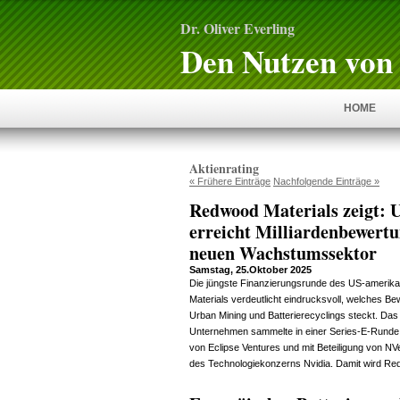
Dr. Oliver Everling
Den Nutzen von 
HOME
Aktienrating
« Frühere Einträge
Nachfolgende Einträge »
Redwood Materials zeigt: 
erreicht Milliardenbewert
neuen Wachstumssektor
Samstag, 25.Oktober 2025
Die jüngste Finanzierungsrunde des US-ameri
Materials verdeutlicht eindrucksvoll, welches B
Urban Mining und Batterierecyclings steckt. Da
Unternehmen sammelte in einer Series-E-Runde 3
von Eclipse Ventures und mit Beteiligung von NV
des Technologiekonzerns Nvidia. Damit wird Red