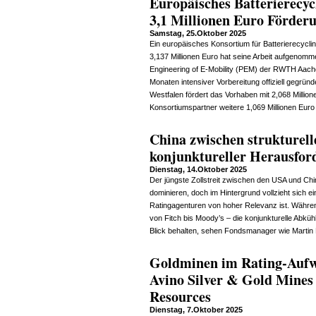
Europäisches Batterierecy
3,1 Millionen Euro Förder
Samstag, 25.Oktober 2025
Ein europäisches Konsortium für Batterierecycl
3,137 Millionen Euro hat seine Arbeit aufgenomm
Engineering of E-Mobility (PEM) der RWTH Aach
Monaten intensiver Vorbereitung offiziell gegrün
Westfalen fördert das Vorhaben mit 2,068 Millio
Konsortiumspartner weitere 1,069 Millionen Euro
China zwischen strukturel
konjunktureller Herausfor
Dienstag, 14.Oktober 2025
Der jüngste Zollstreit zwischen den USA und Chin
dominieren, doch im Hintergrund vollzieht sich ei
Ratingagenturen von hoher Relevanz ist. Währe
von Fitch bis Moody’s – die konjunkturelle Abküh
Blick behalten, sehen Fondsmanager wie Martin
Goldminen im Rating-Aufw
Avino Silver & Gold Mines
Resources
Dienstag, 7.Oktober 2025