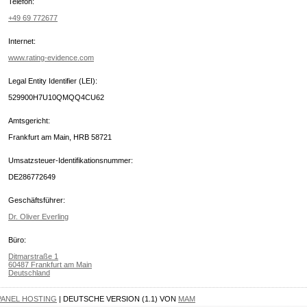
Telefon:
+49 69 772677
Internet:
www.rating-evidence.com
Legal Entity Identifier (LEI):
529900H7U10QMQQ4CU62
Amtsgericht:
Frankfurt am Main, HRB 58721
Umsatzsteuer-Identifikationsnummer:
DE286772649
Geschäftsführer:
Dr. Oliver Everling
Büro:
Ditmarstraße 1
60487 Frankfurt am Main
Deutschland
PANEL HOSTING
| DEUTSCHE VERSION (1.1) VON
MAM