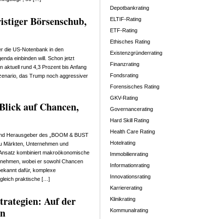
Depotbankrating
istiger Börsenschub,
ELTIF-Rating
ETF-Rating
Ethisches Rating
r die US-Notenbank in den
Existenzgründerrating
nda einbinden will. Schon jetzt
Finanzrating
 aktuell rund 4,3 Prozent bis Anfang
Fondsrating
Szenario, das Trump noch aggressiver
Forensisches Rating
GKV-Rating
 Blick auf Chancen,
Governancerating
Hard Skill Rating
Health Care Rating
st und Herausgeber des „BOOM & BUST
Hotelrating
u Märkten, Unternehmen und
 Ansatz kombiniert makroökonomische
Immobilienrating
nternehmen, wobei er sowohl Chancen
Informationrating
t bekannt dafür, komplexe
Innovationsrating
gleich praktische […]
Karriererating
trategien: Auf der
Klinikrating
en
Kommunalrating