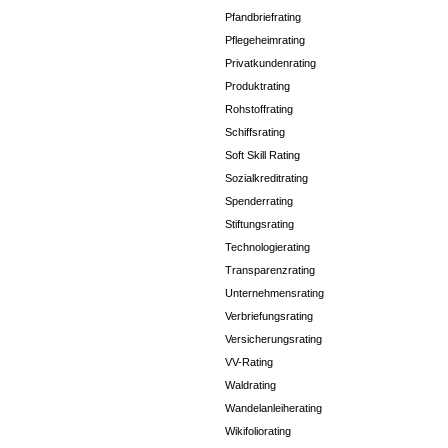
Pfandbriefrating
Pflegeheimrating
Privatkundenrating
Produktrating
Rohstoffrating
Schiffsrating
Soft Skill Rating
Sozialkreditrating
Spenderrating
Stiftungsrating
Technologierating
Transparenzrating
Unternehmensrating
Verbriefungsrating
Versicherungsrating
VV-Rating
Waldrating
Wandelanleiherating
Wikifoliorating