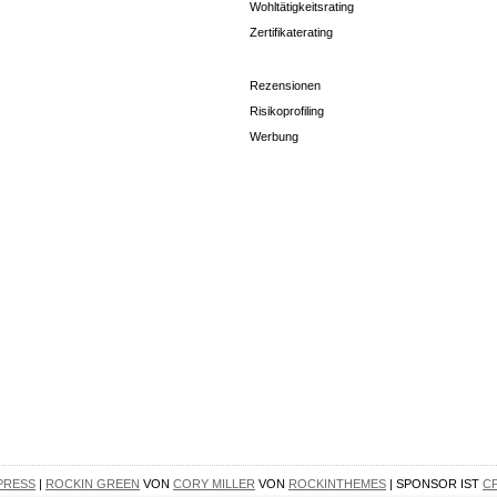
Wohltätigkeitsrating
Zertifikaterating
Rezensionen
Risikoprofiling
Werbung
PRESS
|
ROCKIN GREEN
VON
CORY MILLER
VON
ROCKINTHEMES
| SPONSOR IST
C