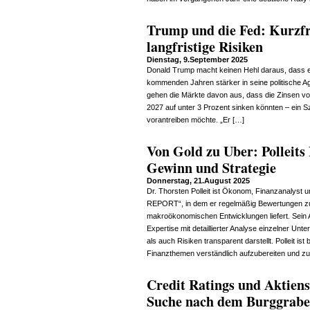
Trump und die Fed: Kurzfr
langfristige Risiken
Dienstag, 9.September 2025
Donald Trump macht keinen Hehl daraus, dass e
kommenden Jahren stärker in seine politische Age
gehen die Märkte davon aus, dass die Zinsen von
2027 auf unter 3 Prozent sinken könnten – ein 
vorantreiben möchte. „Er […]
Von Gold zu Uber: Polleits
Gewinn und Strategie
Donnerstag, 21.August 2025
Dr. Thorsten Polleit ist Ökonom, Finanzanaly
REPORT“, in dem er regelmäßig Bewertungen z
makroökonomischen Entwicklungen liefert. Sein
Expertise mit detaillierter Analyse einzelner U
als auch Risiken transparent darstellt. Polleit is
Finanzthemen verständlich aufzubereiten und zu
Credit Ratings und Aktiens
Suche nach dem Burggrab