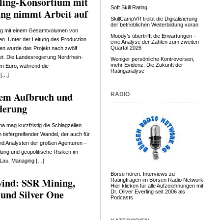
cling-Konsortium mit
Soft Skill Rating
ung nimmt Arbeit auf
SkillCampVR treibt die Digitalisierung
der betrieblichen Weiterbildung voran
ing mit einem Gesamtvolumen von
Moody’s übertrifft die Erwartungen –
en. Unter der Leitung des Production
eine Analyse der Zahlen zum zweiten
Quartal 2026
en wurde das Projekt nach zwölf
det. Die Landesregierung Nordrhein-
Weniger persönliche Kontroversen,
mehr Evidenz: Die Zukunft der
nen Euro, während die
Ratinganalyse
 […]
lem Aufbruch und
RADIO
derung
a mag kurzfristig die Schlagzeilen
n tiefergreifender Wandel, der auch für
nd Analysten der großen Agenturen –
lung und geopolitische Risiken im
 Lau, Managing […]
Börse hören. Interviews zu
ind: SSR Mining,
Ratingfragen im Börsen Radio Network.
Hier klicken für alle Aufzeichnungen mit
 und Silver One
Dr. Oliver Everling seit 2006 als
Podcasts.