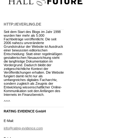
HTTP://EVERLING.DE
Seit dem Start des Blogs im Jahr 1998
wurden hier mehr als 5.000
Fachbeiträge veröffentlicht. Die seit
2006 nahezu unveränderte
Grundstruktur der Website ist Ausdruck
einer bewussten editorischen
Entscheidung: Statt einer regelmäßigen
gestalterischen Neuausrichtung steht
die langfristige Dokumentation im
Vordergrund. Dadurch bleibt der
zeitgeschichtliche Kontext der
Veröffentlichungen erhalten. Die Website
fungiert damit nicht nur als
umfangreiches digitales Facharchiv,
sondern zugleich als Zeugnis der
Entwicklung wissenschaftlicher Online-
Kommunikation seit den Anfängen des
Internets im Finanzbereich.
^^^
RATING EVIDENCE GmbH
E-Mail:
info@rating-evidence.com