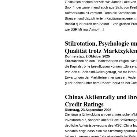
Goldaktien erleben derzeit, wie James Luke von S
Boom“, der zunehmend auch aus Sicht von Kredi
Aufmerksamkeit verdient. Denn die Kombination
Bilanzen und diszipliniertem Kapitalmanagement s
Bonität quer durch den Sektor – von großen Pro
wie SSR Mining, Avino […]
Stilrotation, Psychologie 
Qualität trotz Marktzyklen
Donnerstag, 2.Oktober 2025
Stilrotationen an den Finanzmärkten zeigen, wi
die Kapitalströme beeinflussen können. „Börse i
Von Zeit zu Zeit sind Aktien gefragt, die mit i
Erwartungen der Marktteilnehmer passen. Ander
guter Zahlen unter dem Radar“, heißt es bei Co
Chinas Aktienrally und ihr
Credit Ratings
Dienstag, 23.September 2025
Die jüngste Entwicklung an den chinesischen Akti
Investoren auf, sondern auch für die Bewertung
deutliche Aufwärtsbewegung des MSCI China Ind
Monaten zeigt, dass sich die Stimmung spürbar a
haben im vergangenen Jahr eine deutliche Rally 