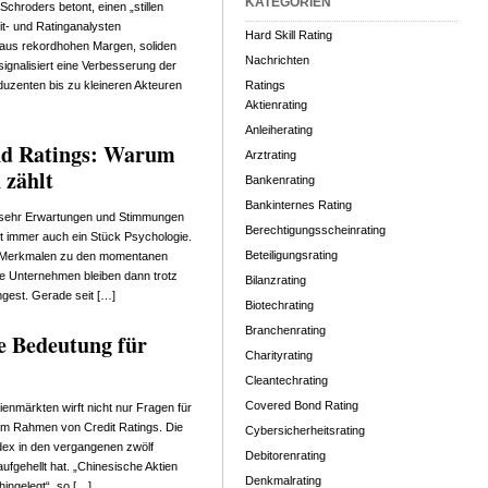
KATEGORIEN
chroders betont, einen „stillen
t- und Ratinganalysten
Hard Skill Rating
 aus rekordhohen Margen, soliden
Nachrichten
ignalisiert eine Verbesserung der
duzenten bis zu kleineren Akteuren
Ratings
Aktienrating
Anleiherating
und Ratings: Warum
Arztrating
 zählt
Bankenrating
Bankinternes Rating
e sehr Erwartungen und Stimmungen
Berechtigungsscheinrating
st immer auch ein Stück Psychologie.
Beteiligungsrating
hren Merkmalen zu den momentanen
e Unternehmen bleiben dann trotz
Bilanzrating
mgest. Gerade seit […]
Biotechrating
Branchenrating
e Bedeutung für
Charityrating
Cleantechrating
Covered Bond Rating
enmärkten wirft nicht nur Fragen für
 im Rahmen von Credit Ratings. Die
Cybersicherheitsrating
ex in den vergangenen zwölf
Debitorenrating
ufgehellt hat. „Chinesische Aktien
Denkmalrating
hingelegt“, so […]