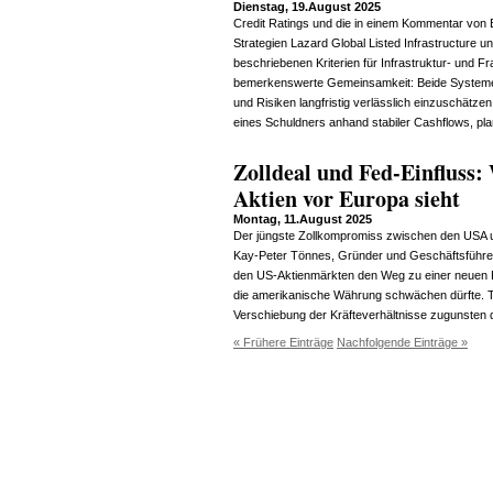
Dienstag, 19.August 2025
Credit Ratings und die in einem Kommentar von B
Strategien Lazard Global Listed Infrastructure u
beschriebenen Kriterien für Infrastruktur- und Fra
bemerkenswerte Gemeinsamkeit: Beide Systeme b
und Risiken langfristig verlässlich einzuschätzen
eines Schuldners anhand stabiler Cashflows, pl
Zolldeal und Fed-Einfluss
Aktien vor Europa sieht
Montag, 11.August 2025
Der jüngste Zollkompromiss zwischen den USA 
Kay-Peter Tönnes, Gründer und Geschäftsführ
den US-Aktienmärkten den Weg zu einer neuen 
die amerikanische Währung schwächen dürfte. Tö
Verschiebung der Kräfteverhältnisse zugunsten 
« Frühere Einträge
Nachfolgende Einträge »