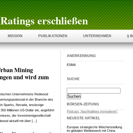
Ratings erschließen
MISSION
PUBLIKATIONEN
UNTERNEHMEN
§ 
ANERKENNUNG
ESMA
Urban Mining
ungen und wird zum
SUCHE
kanischen Unternehmens Redwood
ewertungspotenzial in der Branche des
BÖRSEN-ZEITUNG
s in Sparks, Nevada, ansässige
50 Millionen US-Dollar ein, angeführt
Podcast „Nachhaltiges Investieren“
entures, der Investmentgesellschaft
NEUESTE ARTIKEL
wood aktuell mit über […]
Europas strategische Weichenstellung
im globalen Wettbewerb mit China