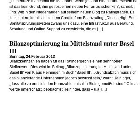
„Ich benutze manchmal die Metapher: Wenn jemand einen Führerschein hat,
ist das kein Grund, ihm getrost einen neuen Ferrari zu schenken“, schreibt
Fritz Witt in den Niederlanden auf seinem neuen Blog zu Ratingfragen. Es
funktioniere identisch mit dem Creditreform Bilanzrating: „Dieses High-End-
Bonitätsprüfungssystem zwang uns dazu, eine Infrastruktur aus Beratung,
Schulung und Online-Support zu entwickeln, die es […]
Bilanzoptimierung im Mittelstand unter Basel
III
Sonntag, 24.Februar 2013
Bilanzkennzahlen haben für das Ratingergebnis einen sehr hohen
Stellenwert. Dies wird im Beitrag „Bilanzoptimierung im Mittelstand unter
Basel III“ von Klaus Heininger im Buch “Basel III“. „Grundsätzlich muss sich
das bilanzierende Unternehmen jedoch bewusst sein,“ warnt Heininger,
„dass alle zu ermittelnden Kennzahlen nicht in Stein gemeißelt sind.“ Oftmals
werde unterschätzt, beobachtet Heininger, dass – u.a. […]