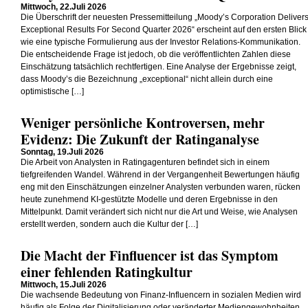
Mittwoch, 22.Juli 2026
Die Überschrift der neuesten Pressemitteilung „Moody’s Corporation Deliver
Exceptional Results For Second Quarter 2026“ erscheint auf den ersten Blick
wie eine typische Formulierung aus der Investor Relations-Kommunikation.
Die entscheidende Frage ist jedoch, ob die veröffentlichten Zahlen diese
Einschätzung tatsächlich rechtfertigen. Eine Analyse der Ergebnisse zeigt,
dass Moody’s die Bezeichnung „exceptional“ nicht allein durch eine
optimistische […]
Weniger persönliche Kontroversen, mehr
Evidenz: Die Zukunft der Ratinganalyse
Sonntag, 19.Juli 2026
Die Arbeit von Analysten in Ratingagenturen befindet sich in einem
tiefgreifenden Wandel. Während in der Vergangenheit Bewertungen häufig
eng mit den Einschätzungen einzelner Analysten verbunden waren, rücken
heute zunehmend KI-gestützte Modelle und deren Ergebnisse in den
Mittelpunkt. Damit verändert sich nicht nur die Art und Weise, wie Analysen
erstellt werden, sondern auch die Kultur der […]
Die Macht der Finfluencer ist das Symptom
einer fehlenden Ratingkultur
Mittwoch, 15.Juli 2026
Die wachsende Bedeutung von Finanz-Influencern in sozialen Medien wird
häufig als Folge der Digitalisierung oder veränderter Mediengewohnheiten