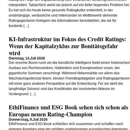
interpretiert. Tatsächlich weist sie jedoch auf ein tiefer liegendes Problem hin:
Es hat sich bis heute keine gesunde Ratingkultur entwickelt, in der
unabhängige, verlässliche und miteinander im Wettbewerb stehende
Ratingagenturen Anlegern die Informationen bereitstellen, die sie für
fundierte […]
KI-Infrastruktur im Fokus des Credit Ratings:
Wenn der Kapitalzyklus zur Bonitätsgefahr
wird
Dienstag, 14.Juli 2026
Der enorme Boom rund um die künstliche Intelligenz treibt einen historischen
Ausbau von Rechenzentren, Halbleitern und Energienetzen voran, der
gigantische Summen verschlingt. Während Aktienmärkte vor allem das
Wachstumspotenzial feiern, blicken Fremdkapitalgeber und Ratingagenturen
mit einer ganz anderen Perspektive auf die Entwicklung: Für sie steht die
langfristige Solvenz und das Kreditrisiko der involvierten Akteure im
Vordergrund. […]
EthiFinance und ESG Book sehen sich schon als
Europas neuen Rating-Champion
Donnerstag, 9.Juli 2026
EthiFinance und ESG Book schließen sich zusammen und schaffen nach
eigenen Angaben eine der größten unabhängigen europäischen Agenturen