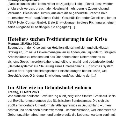
Montag, 26.April 2021
„Deutschland ist die Heimat vieler einzigartigen Hotels. Damit diese wieder
erfolgreich werden, braucht der Hotelmarkt mehr denn je Zuversicht und
Vertrauen. Dies ist der Humus, aus dem diese gebeutelte Branche bald
auferstehen wird“, sagt Antonio Guida, Geschäftsführender Gesellschafter de
TEAM Hotel Consult GmbH. Erste Entwicklungen in diese Richtung scheinen
seine Prognose zu bestätigen. So engagiert […]
Hoteliers suchen Positionierung in der Krise
Montag, 15.März 2021
Besonders in der Krise suchen Hoteliers die schnellsten und effektivsten
Strategien, um neue Einkommensquellen zu finden, die Liquidität zu steigern
Arbeitsplätze zu erhalten und das Überleben eines Unternehmens zu
sichern. Gesucht werden daher ganzheitliche, markt- und bedarfsorientierte
„Betriebssysteme“ zur Steuerung eines Unternehmens. Ein solches System
wird in der Regel alle strategischen Entscheidungen beeinflussen, wie
Geschäftsidee, Gründung Entwicklung und Ausrichtung der […]
Im Alter wie im Urlaubshotel wohnen
Freitag, 12.März 2021
Wie stark die deutsche Bevölkerung altert, zeigt eine Statista-Grafik auf Basis
der Bevölkerungsprognose des Statistischen Bundesamtes. Die sich bis
2060 entwickelnde Urnenform der Alterspyramide in Deutschland – unten
schmal und nach oben breiter werdend – kommt zustande, weil einerseits di
Geburtenzahlen abnehmen und andererseits die Lebenserwartung zunimmt.