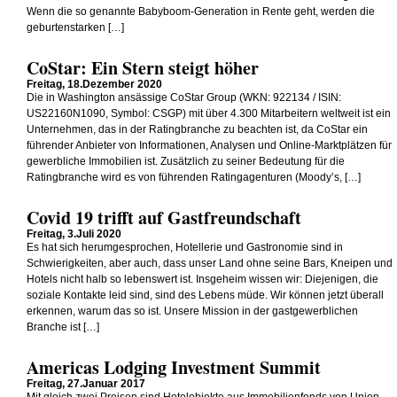
Wenn die so genannte Babyboom-Generation in Rente geht, werden die
geburtenstarken […]
CoStar: Ein Stern steigt höher
Freitag, 18.Dezember 2020
Die in Washington ansässige CoStar Group (WKN: 922134 / ISIN:
US22160N1090, Symbol: CSGP) mit über 4.300 Mitarbeitern weltweit ist ein
Unternehmen, das in der Ratingbranche zu beachten ist, da CoStar ein
führender Anbieter von Informationen, Analysen und Online-Marktplätzen für
gewerbliche Immobilien ist. Zusätzlich zu seiner Bedeutung für die
Ratingbranche wird es von führenden Ratingagenturen (Moody’s, […]
Covid 19 trifft auf Gastfreundschaft
Freitag, 3.Juli 2020
Es hat sich herumgesprochen, Hotellerie und Gastronomie sind in
Schwierigkeiten, aber auch, dass unser Land ohne seine Bars, Kneipen und
Hotels nicht halb so lebenswert ist. Insgeheim wissen wir: Diejenigen, die
soziale Kontakte leid sind, sind des Lebens müde. Wir können jetzt überall
erkennen, warum das so ist. Unsere Mission in der gastgewerblichen
Branche ist […]
Americas Lodging Investment Summit
Freitag, 27.Januar 2017