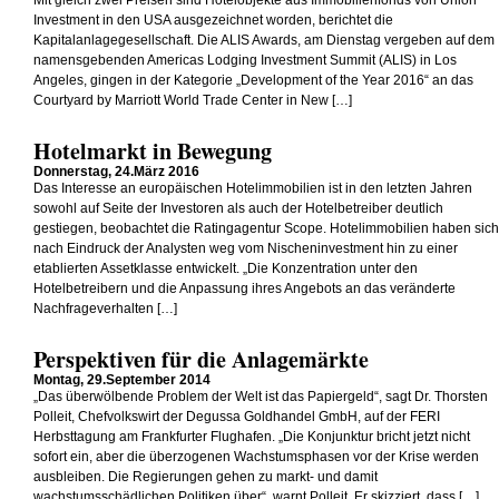
Mit gleich zwei Preisen sind Hotelobjekte aus Immobilienfonds von Union
Investment in den USA ausgezeichnet worden, berichtet die
Kapitalanlagegesellschaft. Die ALIS Awards, am Dienstag vergeben auf dem
namensgebenden Americas Lodging Investment Summit (ALIS) in Los
Angeles, gingen in der Kategorie „Development of the Year 2016“ an das
Courtyard by Marriott World Trade Center in New […]
Hotelmarkt in Bewegung
Donnerstag, 24.März 2016
Das Interesse an europäischen Hotelimmobilien ist in den letzten Jahren
sowohl auf Seite der Investoren als auch der Hotelbetreiber deutlich
gestiegen, beobachtet die Ratingagentur Scope. Hotelimmobilien haben sich
nach Eindruck der Analysten weg vom Nischeninvestment hin zu einer
etablierten Assetklasse entwickelt. „Die Konzentration unter den
Hotelbetreibern und die Anpassung ihres Angebots an das veränderte
Nachfrageverhalten […]
Perspektiven für die Anlagemärkte
Montag, 29.September 2014
„Das überwölbende Problem der Welt ist das Papiergeld“, sagt Dr. Thorsten
Polleit, Chefvolkswirt der Degussa Goldhandel GmbH, auf der FERI
Herbsttagung am Frankfurter Flughafen. „Die Konjunktur bricht jetzt nicht
sofort ein, aber die überzogenen Wachstumsphasen vor der Krise werden
ausbleiben. Die Regierungen gehen zu markt- und damit
wachstumsschädlichen Politiken über“, warnt Polleit. Er skizziert, dass […]