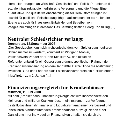
Herausforderungen an Wirtschaft, Gesellschaft und Politik. Darunter an die
soziale Infrastruktur, die medizinische Versorgung und die Pflege. Eine
quantitative und qualitative Abschätzung dieser Herausforderungen ist
sowohl für politische Entscheidungsträger auf kommunaler bis nationaler
Ebene als auch für Investoren, Entwickler und Betreiber von
Pflegeeinrichtungen interessant. Das Beratungsinstitut Georg Consulting […]
Neutraler Schiedsrichter verlangt
Donnerstag, 18.September 2008
„Der Gesetzgeber kann sich nicht entscheiden, vom Spieler zum neutralen
Schiedsrichter zu werden“ , kommentiert Wolfgang Pföhler,
Vorstandsvorsitzender der Röhn-Klinikum AG den aktuellen
Referentenentwurf für ein Gesetz zum ordnungspolitischen Rahmen der
Krankenhausfinanzierung ab dem Jahr 2009. Derzeit finde die Abstimmung
zwischen Bund und Ländern statt. Es sei von vornherein ein rückwirkendes
Inkrafttreten zum 1. Januar […]
Finanzierungsvergleich für Krankenhäuser
Mittwoch, 11.Juni 2008
Mit dem „Krankenhaus-Finanzierungsvergleich“ wird insbesondere den
kleineren und mittleren Krankenhäusern ein Instrument zur Verfügung
gestellt, das ihnen ihr Finanz- und Liquiditätsmanagement verbessert und
ihnen ihren Standort unter den Krankenhäusern aufzeigt. Neben einer
Darstellung ihrer individuellen Finanzrisiken erhalten sie durch die