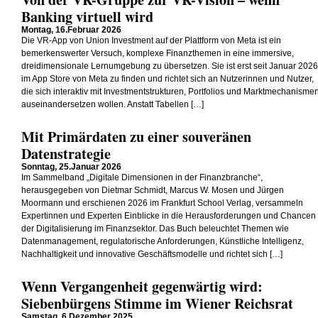
Banking virtuell wird
Montag, 16.Februar 2026
Die VR-App von Union Investment auf der Plattform von Meta ist ein
bemerkenswerter Versuch, komplexe Finanzthemen in eine immersive,
dreidimensionale Lernumgebung zu übersetzen. Sie ist erst seit Januar 2026
im App Store von Meta zu finden und richtet sich an Nutzerinnen und Nutzer,
die sich interaktiv mit Investmentstrukturen, Portfolios und Marktmechanisme
auseinandersetzen wollen. Anstatt Tabellen […]
Mit Primärdaten zu einer souveränen
Datenstrategie
Sonntag, 25.Januar 2026
Im Sammelband „Digitale Dimensionen in der Finanzbranche“,
herausgegeben von Dietmar Schmidt, Marcus W. Mosen und Jürgen
Moormann und erschienen 2026 im Frankfurt School Verlag, versammeln
Expertinnen und Experten Einblicke in die Herausforderungen und Chancen
der Digitalisierung im Finanzsektor. Das Buch beleuchtet Themen wie
Datenmanagement, regulatorische Anforderungen, Künstliche Intelligenz,
Nachhaltigkeit und innovative Geschäftsmodelle und richtet sich […]
Wenn Vergangenheit gegenwärtig wird:
Siebenbürgens Stimme im Wiener Reichsrat
Samstag, 6.Dezember 2025