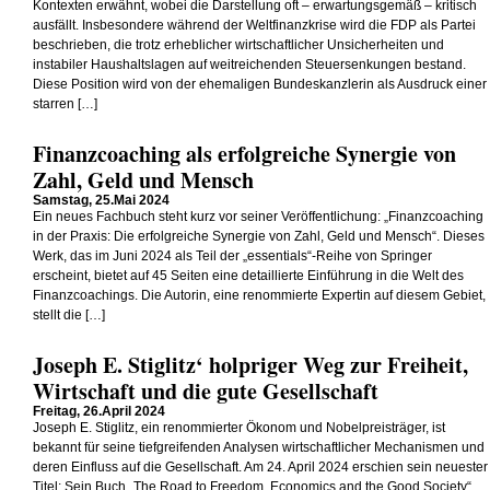
Kontexten erwähnt, wobei die Darstellung oft – erwartungsgemäß – kritisch
ausfällt. Insbesondere während der Weltfinanzkrise wird die FDP als Partei
beschrieben, die trotz erheblicher wirtschaftlicher Unsicherheiten und
instabiler Haushaltslagen auf weitreichenden Steuersenkungen bestand.
Diese Position wird von der ehemaligen Bundeskanzlerin als Ausdruck einer
starren […]
Finanzcoaching als erfolgreiche Synergie von
Zahl, Geld und Mensch
Samstag, 25.Mai 2024
Ein neues Fachbuch steht kurz vor seiner Veröffentlichung: „Finanzcoaching
in der Praxis: Die erfolgreiche Synergie von Zahl, Geld und Mensch“. Dieses
Werk, das im Juni 2024 als Teil der „essentials“-Reihe von Springer
erscheint, bietet auf 45 Seiten eine detaillierte Einführung in die Welt des
Finanzcoachings. Die Autorin, eine renommierte Expertin auf diesem Gebiet,
stellt die […]
Joseph E. Stiglitz‘ holpriger Weg zur Freiheit,
Wirtschaft und die gute Gesellschaft
Freitag, 26.April 2024
Joseph E. Stiglitz, ein renommierter Ökonom und Nobelpreisträger, ist
bekannt für seine tiefgreifenden Analysen wirtschaftlicher Mechanismen und
deren Einfluss auf die Gesellschaft. Am 24. April 2024 erschien sein neuester
Titel: Sein Buch „The Road to Freedom, Economics and the Good Society“