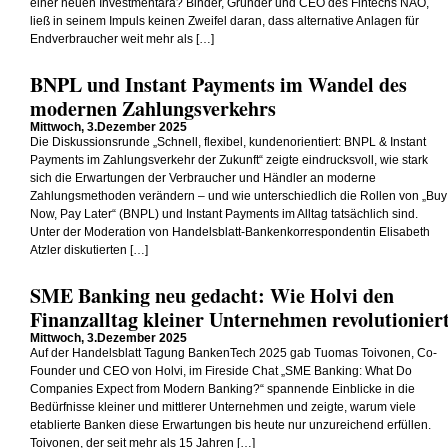
einer neuen Investmentära? Binder, Gründer und CEO des Fintechs NAO,
ließ in seinem Impuls keinen Zweifel daran, dass alternative Anlagen für
Endverbraucher weit mehr als […]
BNPL und Instant Payments im Wandel des
modernen Zahlungsverkehrs
Mittwoch, 3.Dezember 2025
Die Diskussionsrunde „Schnell, flexibel, kundenorientiert: BNPL & Instant
Payments im Zahlungsverkehr der Zukunft“ zeigte eindrucksvoll, wie stark
sich die Erwartungen der Verbraucher und Händler an moderne
Zahlungsmethoden verändern – und wie unterschiedlich die Rollen von „Buy
Now, Pay Later“ (BNPL) und Instant Payments im Alltag tatsächlich sind.
Unter der Moderation von Handelsblatt-Bankenkorrespondentin Elisabeth
Atzler diskutierten […]
SME Banking neu gedacht: Wie Holvi den
Finanzalltag kleiner Unternehmen revolutionier
Mittwoch, 3.Dezember 2025
Auf der Handelsblatt Tagung BankenTech 2025 gab Tuomas Toivonen, Co-
Founder und CEO von Holvi, im Fireside Chat „SME Banking: What Do
Companies Expect from Modern Banking?“ spannende Einblicke in die
Bedürfnisse kleiner und mittlerer Unternehmen und zeigte, warum viele
etablierte Banken diese Erwartungen bis heute nur unzureichend erfüllen.
Toivonen, der seit mehr als 15 Jahren […]