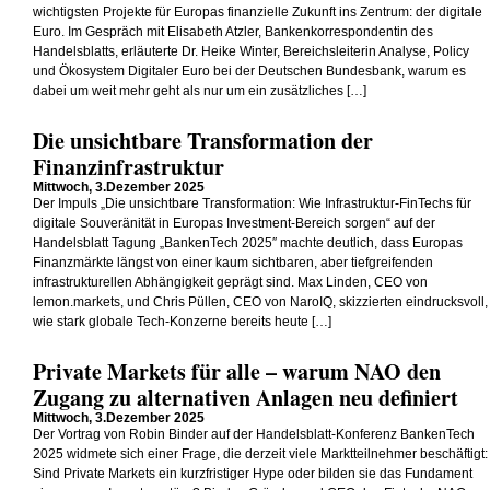
wichtigsten Projekte für Europas finanzielle Zukunft ins Zentrum: der digitale
Euro. Im Gespräch mit Elisabeth Atzler, Bankenkorrespondentin des
Handelsblatts, erläuterte Dr. Heike Winter, Bereichsleiterin Analyse, Policy
und Ökosystem Digitaler Euro bei der Deutschen Bundesbank, warum es
dabei um weit mehr geht als nur um ein zusätzliches […]
Die unsichtbare Transformation der
Finanzinfrastruktur
Mittwoch, 3.Dezember 2025
Der Impuls „Die unsichtbare Transformation: Wie Infrastruktur-FinTechs für
digitale Souveränität in Europas Investment-Bereich sorgen“ auf der
Handelsblatt Tagung „BankenTech 2025″ machte deutlich, dass Europas
Finanzmärkte längst von einer kaum sichtbaren, aber tiefgreifenden
infrastrukturellen Abhängigkeit geprägt sind. Max Linden, CEO von
lemon.markets, und Chris Püllen, CEO von NaroIQ, skizzierten eindrucksvoll,
wie stark globale Tech-Konzerne bereits heute […]
Private Markets für alle – warum NAO den
Zugang zu alternativen Anlagen neu definiert
Mittwoch, 3.Dezember 2025
Der Vortrag von Robin Binder auf der Handelsblatt-Konferenz BankenTech
2025 widmete sich einer Frage, die derzeit viele Marktteilnehmer beschäftigt:
Sind Private Markets ein kurzfristiger Hype oder bilden sie das Fundament