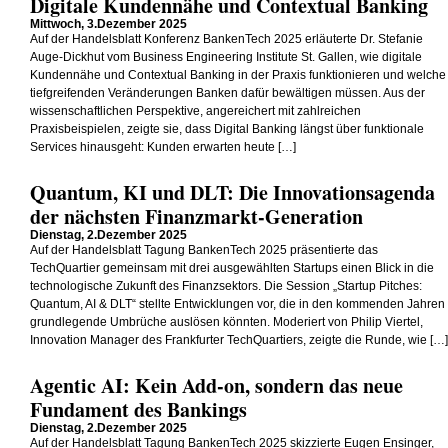
Digitale Kundennähe und Contextual Banking
Mittwoch, 3.Dezember 2025
Auf der Handelsblatt Konferenz BankenTech 2025 erläuterte Dr. Stefanie
Auge-Dickhut vom Business Engineering Institute St. Gallen, wie digitale
Kundennähe und Contextual Banking in der Praxis funktionieren und welche
tiefgreifenden Veränderungen Banken dafür bewältigen müssen. Aus der
wissenschaftlichen Perspektive, angereichert mit zahlreichen
Praxisbeispielen, zeigte sie, dass Digital Banking längst über funktionale
Services hinausgeht: Kunden erwarten heute […]
Quantum, KI und DLT: Die Innovationsagenda
der nächsten Finanzmarkt-Generation
Dienstag, 2.Dezember 2025
Auf der Handelsblatt Tagung BankenTech 2025 präsentierte das
TechQuartier gemeinsam mit drei ausgewählten Startups einen Blick in die
technologische Zukunft des Finanzsektors. Die Session „Startup Pitches:
Quantum, AI & DLT“ stellte Entwicklungen vor, die in den kommenden Jahren
grundlegende Umbrüche auslösen könnten. Moderiert von Philip Viertel,
Innovation Manager des Frankfurter TechQuartiers, zeigte die Runde, wie […]
Agentic AI: Kein Add-on, sondern das neue
Fundament des Bankings
Dienstag, 2.Dezember 2025
Auf der Handelsblatt Tagung BankenTech 2025 skizzierte Eugen Ensinger,