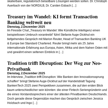
skalierbare, regulatorisch belastbare Lösungen werden sollen. Dr. Christoph
Auerbach von der NORD/LB, Dr. Carsten Esbach […]
Treasury im Wandel: KI formt Transaction
Banking weltweit neu
Dienstag, 2.Dezember 2025
Im Fireside Chat „Treasury im Wandel: Wie Künstliche Intelligenz einen
beispiellosen Umbruch vorantreibt“ führt Stefanie Auge-Dickhut ein
tiefgehendes Gespräch mit Marion Reuter, Head of Transaction Banking UK
& Europe bei Standard Chartered. Reuter bringt mehr als 25 Jahre
internationale Erfahrung aus Europa, Asien, Afrika und dem Nahen Osten mit
und gewährt einen seltenen Einblick in […]
Tradition trifft Disruption: Der Weg zur Neo-
Privatbank
Dienstag, 2.Dezember 2025
Im Interview „Tradition trifft Disruption: Wie Banken den Innovationssprung
schaffen“ bringt Stefanie Auge-Dickhut auf der Handelsblatt Tagung
BankenTech 2025 zwei Perspektiven zusammen, die auf den ersten Blick
kaum unterschiedlicher sein könnten: die einer Fintech-Seriengründerin und
die eines Vorstandssprechers einer der ältesten Privatbanken Deutschlands.
Doch gerade diese Gegensätze machen das Gespräch zwischen Jessica
Holzbach und Ingo […]