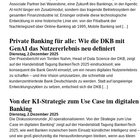
Associate Partner bei Wavestone, eine Zukunft des Bankings, in der Agentic
AI nicht länger ein Zusatzmodul, sondern das tragende Betriebssystem der
gesamten Finanzindustrie ist. Ensinger ordnete diese technologische
Entwicklung in eine historische Linie ein: von der Filialbank der
Nachkriegszeit über Online-Banking ab 1995, Mobile Banking seit […]
Private Banking für alle: Wie die DKB mit
GenAI das Nutzererlebnis neu definiert
Dienstag, 2.Dezember 2025
Der Praxisbericht von Torsten Nahm, Head of Data Science der DKB, zeigt
auf der Handelsblatt Tagung BankenTech 2025 eindrucksvoll, wie
konsequent die Bank GenAI einsetzt, um ein neues digitales Nutzererlebnis
zu schaffen – und ihre Vision umzusetzen, die schnellste und
kundenzentrierteste Bank Deutschlands zu werden. Statt auf langwierige
Entwicklungszyklen zu setzen, entschied sich die DKB […]
Von der KI-Strategie zum Use Case im digitalen
Banking
Dienstag, 2.Dezember 2025
Die Diskussionsrunde „KI operationalisieren: Von der Strategie zum Use
Case im digitalen Banking“ zeigt auf der Handelsblatt Tagung BankenTech
2025, wie weit Banken inzwischen beim Einsatz künstlicher Intelligenz sind –
und wie groß gleichzeitig die Herausforderungen bleiben, wenn aus Ideen