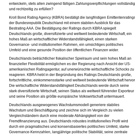
entwickeln, stets allen zwingend fälligen Zahlungsverpflichtungen vollständig
und rechtzeitig zu erfüllen?
Kroll Bond Rating Agency (KBRA) bestätigt die langfristigen Emittentenrating
der Bundesrepublik Deutschland mit einem stabilen Ausblick für das
Bestrating AAA. Die Bestätigung der Ratings durch KBRA spiegelt
Deutschlands große, diversifizierte und weltweit bedeutende Wirtschaft, ein
hohes Maß an wirtschaftlicher Widerstandsfähigkeit, einen starken
Governance- und institutionellen Rahmen, ein umsichtiges politisches
Umfeld und eine gesunde Position der öffentlichen Finanzen wider.
Deutschlands beträchtlicher fiskalischer Spielraum und sein hohes Maß an
finanzieller Flexibilität ermöglichen es der Regierung nach Ansicht der US-
amerikanischen Ratingagentur, auf unerwünschte wirtschaftliche Schocks zu
reagieren. KBRA hebt in der Begründung des Ratings Deutschlands große,
fortschrittliche, einkommensstarke und weltweit bedeutende Wirtschaft hervor
Die wirtschaftliche Widerstandsfähigkeit Deutschlands werde durch seine
stark diversifizierte Wirtschaft, seinen Status als weltweit führender Exporteur
und seine Position als größte europäische Volkswirtschaft untermauert.
Deutschlands ausgewogenes Wachstumsmodell generiere stabiles
Wachstum und Beschäftigung und zeichne sich im Vergleich zu vielen
Vergleichsländern durch eine moderate Abhängigkeit von der
Fremdfinanzierung aus. Deutschlands robustes institutionelles Profil wird
durch ein pragmatisches und konsensbasiertes politisches Umfeld, starke
Governance-Kennzahlen, langjährige politische Stabilität, seine zentrale