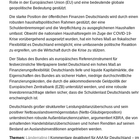
Rolle in der Europäischen Union (EU) und eine bedeutende globale
geopolitische Bedeutung gestützt.
Die starke Position der öffentlichen Finanzen Deutschlands wird durch einen
robusten haushaltspolitischen Rahmen gestützt, der eine
Schuldenbremsregel und die Verpflichtung zu ausgeglichenen Haushalten
umfasst. Obwohl die nationalen Haushaltsregeln im Zuge der COVID-19-
Krise vorübergehend ausgesetzt wurden, hat ein hohes Maß an fiskalischer
Flexibilität es Deutschland ermöglicht, eine umfassende politische Reaktion
zu ergreifen, um die Wirtschaft durch die Krise zu stützen.
Der Status des Bundes als europäisches Referenzinstrument für
festverzinsliche Wertpapiere bietet Deutschland ein hohes Maß an
Finanzierungsflexibilität. Deutschlands tiefe und liquide Kapitalmärkte, die
Eigenschaften des Bundes als sicherer Hafen, niedrige durchschnittliche
Finanzierungskosten, die durch die akkommodierende Geldpolitik der
Europäischen Zentralbank (EZB) unterstützt werden, und eine robuste
Investorennachfrage stellen sicher, dass die Schuldenlast Deutschlands sehr
erschwinglich ist.
Deutschlands großer struktureller Leistungsbilanzüberschuss und sein
positiver Nettoauslandsvermögensstatus (Netto-Gläubigerposition)
unterstreichen robuste Außenbilanzkennzahlen, argumentiert KBRA, die von
anhaltenden Handelsbilanzüberschüssen und hohen Renditen auf seinen
Bestand an Auslandsinvestitionen angetrieben werden.
Themen:
Länderrating
|
Kommentare deaktiviert
für AAA für Deutschland – im