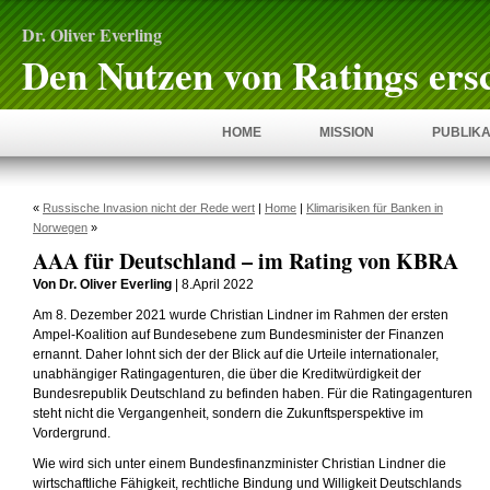
Dr. Oliver Everling
Den Nutzen von Ratings ers
HOME
MISSION
PUBLIKA
«
Russische Invasion nicht der Rede wert
|
Home
|
Klimarisiken für Banken in
Norwegen
»
AAA für Deutschland – im Rating von KBRA
Von Dr. Oliver Everling
| 8.April 2022
Am 8. Dezember 2021 wurde Christian Lindner im Rahmen der ersten
Ampel-Koalition auf Bundesebene zum Bundesminister der Finanzen
ernannt. Daher lohnt sich der der Blick auf die Urteile internationaler,
unabhängiger Ratingagenturen, die über die Kreditwürdigkeit der
Bundesrepublik Deutschland zu befinden haben. Für die Ratingagenturen
steht nicht die Vergangenheit, sondern die Zukunftsperspektive im
Vordergrund.
Wie wird sich unter einem Bundesfinanzminister Christian Lindner die
wirtschaftliche Fähigkeit, rechtliche Bindung und Willigkeit Deutschlands