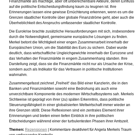
Finanzmärkte als mächtige, aber oft unberechenbare Akteure, deren Einfluss
auf die politische Entscheidungsfindung kaum zu leugnen ist. Ihre
Erinnerungen lassen eine gewisse Ernüchterung erkennen, wenn es um die
Grenzen staatlicher Kontrolle über globale Finanzströme geht, aber auch die
Überheblichkeit des Anspruchs umfassender staatlicher Kontrolle.
Die Eurokrise brachte zusätzliche Herausforderungen mit sich, insbesondere
durch die Notwendigkeit, gemeinsame europäische Lösungen zu finden.
Merkel betont die Wichtigkeit einer engen Zusammenarbeit innerhalb der
Europäischen Union, um die Stabilität des Euro zu sichern. Dabei wurde
deutlich, dass wirtschaftliche Ungleichgewichte innerhalb der Eurozone und
das Verhalten der Finanzmärkte in engem Zusammenhang standen. Ihre
Darstellung zeigt, dass sie die Finanzmärkte nicht nur als Ursache der Krise,
sondern auch als Indikator für das Vertrauen in politische Institutionen
wahrnahm.
Zusammengefasst zeichnet „Freiheit“ das Bild einer Kanzlerin, die in den
Banken und Finanzmärkten sowohl eine Bedrohung als auch eine
unverzichtbare Komponente des modernen Wirtschaftssystems sah. Merkels
Sichtweise ist geprägt von ihrer (zu) späten Erkenntnis, dass politische
Steuerungsfähigkeit in einer globalisierten Weltwirtschaft immer wieder an
ihre Grenzen stößt. Diese Reflexionen sind ein zentrales Element ihrer
Erinnerungen und bieten einen tiefen Einblick in ihre politischen
Entscheidungen während einer der turbulentesten Phasen ihrer Amtszeit.
Themen:
Rezensionen
|
Kommentare deaktiviert
für Angela Merkels Traum