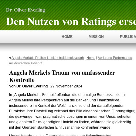
Dr. Oliver Everling
Den Nutzen von Ratings ers
HOME
MISSION
PUBLIKA
«
Angela Merkels Freiheit ist nicht freidemokratisch
|
Home
|
Verlorene Performance
mit deutschen Aktien
»
Angela Merkels Traum von umfassender
Kontrolle
Von Dr. Oliver Everling
| 29.November 2024
In „Angela Merkel – Freiheit“ offenbart die ehemalige Bundeskanzlerin
Angela Merkel ihre Perspektiven auf die Banken und Finanzmärkte,
insbesondere im Kontext der Weltfinanzkrise und der darauffolgenden
Eurokrise. Ihre Darstellung zeichnet das Bild einer politischen Führungsfigur,
die gezwungen war, pragmatische Lösungen in einem von Unsicherheiten
und globalem Druck geprägten Umfeld zu finden, während sie gleichzeitig
mit den Grenzen staatlicher Einflussnahme konfrontiert wurde.