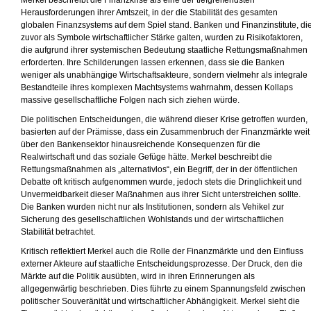
Merkel beschreibt die Finanzkrise als eine der tiefgreifendsten
Herausforderungen ihrer Amtszeit, in der die Stabilität des gesamten
globalen Finanzsystems auf dem Spiel stand. Banken und Finanzinstitute, di
zuvor als Symbole wirtschaftlicher Stärke galten, wurden zu Risikofaktoren,
die aufgrund ihrer systemischen Bedeutung staatliche Rettungsmaßnahmen
erforderten. Ihre Schilderungen lassen erkennen, dass sie die Banken
weniger als unabhängige Wirtschaftsak­teure, sondern vielmehr als integrale
Bestandteile ihres komplexen Machtsystems wahrnahm, dessen Kollaps
massive gesellschaftliche Folgen nach sich ziehen würde.
Die politischen Entscheidungen, die während dieser Krise getroffen wurden,
basierten auf der Prämisse, dass ein Zusammenbruch der Finanzmärkte weit
über den Bankensektor hinausreichende Konsequenzen für die
Realwirtschaft und das soziale Gefüge hätte. Merkel beschreibt die
Rettungsmaßnahmen als „alternativlos“, ein Begriff, der in der öffentlichen
Debatte oft kritisch aufgenommen wurde, jedoch stets die Dringlichkeit und
Unvermeidbarkeit dieser Maßnahmen aus ihrer Sicht unterstreichen sollte.
Die Banken wurden nicht nur als Institutionen, sondern als Vehikel zur
Sicherung des gesellschaftlichen Wohlstands und der wirtschaftlichen
Stabilität betrachtet.
Kritisch reflektiert Merkel auch die Rolle der Finanzmärkte und den Einfluss
externer Akteure auf staatliche Entscheidungsprozesse. Der Druck, den die
Märkte auf die Politik ausübten, wird in ihren Erinnerungen als
allgegenwärtig beschrieben. Dies führte zu einem Spannungsfeld zwischen
politischer Souveränität und wirtschaftlicher Abhängigkeit. Merkel sieht die