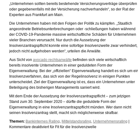
„Unternehmen sollten bereits bestehende Versicherungsverträge überprüfen
oder gegebenenfalls mit der Versicherung nachverhandeln“, so der Rat der
Experten aus Frankfurt am Main.
Die Unternehmen haben mit den Folgen der Politik zu kämpfen. „Staatlich
angeordnete Betriebsunterbrechungen oder -schließungen haben während
der COVID-19-Pandemie massive wirtschaftliche Schäden für Unternehmen
vieler Branchen verursacht. Nur durch die Aussetzung der
Insolvenzantragspflicht konnte eine sofortige Insolvenzwelle zwar verhindert,
jedoch nicht aufgehoben werden“, urteilen die Anwälte.
Aus Sicht von
avocado rechtsanwälte
befinden sich viele wirtschaftlich
bereits insolvente Unternehmen in einer geduldeten Form der
Eigenverwaltung. Bei der „offiziellen“ Eigenverwaltung handelt es sich um ei
Insolvenzverfahren, das sich von der Regelinsolvenz in einigen Punkten
unterscheidet. Ziel der Eigenverwaltung ist es, dass ein Unternehmen unter
Beteiligung des bisherigen Managements saniert wird.
Mit dem Ende der Aussetzung der Insolvenzantragspflicht – zum jetzigen
Stand zum 30. September 2020 – dürfte die geduldete Form der
Eigenverwaltung in eine Insolvenzantragspflicht münden. Wer dann nicht
seinen Insolvenzantrag stellt, macht sich möglicherweise strafbar.
Themen:
Bankinternes Rating
,
Mittelstandsrating
,
Unternehmensrating
|
Kommentare deaktiviert
für Fit für die Insolvenzwelle