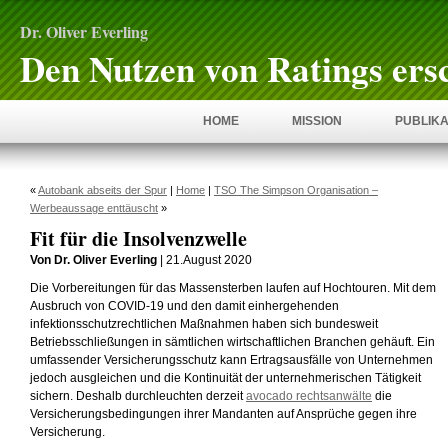
Dr. Oliver Everling
Den Nutzen von Ratings ers
HOME
MISSION
PUBLIKA
«
Autobank abseits der Spur
|
Home
|
TSO The Simpson Organisation –
Werbeaussage enttäuscht
»
Fit für die Insolvenzwelle
Von Dr. Oliver Everling
| 21.August 2020
Die Vorbereitungen für das Massensterben laufen auf Hochtouren. Mit dem
Ausbruch von COVID-19 und den damit einhergehenden
infektionsschutzrechtlichen Maßnahmen haben sich bundesweit
Betriebsschließungen in sämtlichen wirtschaftlichen Branchen gehäuft. Ein
umfassender Versicherungsschutz kann Ertragsausfälle von Unternehmen
jedoch ausgleichen und die Kontinuität der unternehmerischen Tätigkeit
sichern. Deshalb durchleuchten derzeit
avocado rechtsanwälte
die
Versicherungsbedingungen ihrer Mandanten auf Ansprüche gegen ihre
Versicherung.