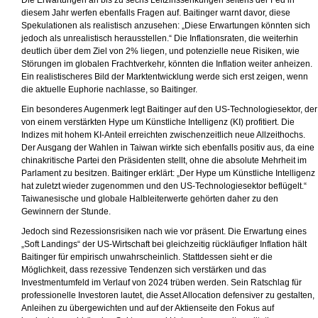
Die Erwartungen an bis zu sechs Leitzinssenkungen seitens der Fed in
diesem Jahr werfen ebenfalls Fragen auf. Baitinger warnt davor, diese
Spekulationen als realistisch anzusehen: „Diese Erwartungen könnten sich
jedoch als unrealistisch herausstellen.“ Die Inflationsraten, die weiterhin
deutlich über dem Ziel von 2% liegen, und potenzielle neue Risiken, wie
Störungen im globalen Frachtverkehr, könnten die Inflation weiter anheizen.
Ein realistischeres Bild der Marktentwicklung werde sich erst zeigen, wenn
die aktuelle Euphorie nachlasse, so Baitinger.
Ein besonderes Augenmerk legt Baitinger auf den US-Technologiesektor, der
von einem verstärkten Hype um Künstliche Intelligenz (KI) profitiert. Die
Indizes mit hohem KI-Anteil erreichten zwischenzeitlich neue Allzeithochs.
Der Ausgang der Wahlen in Taiwan wirkte sich ebenfalls positiv aus, da eine
chinakritische Partei den Präsidenten stellt, ohne die absolute Mehrheit im
Parlament zu besitzen. Baitinger erklärt: „Der Hype um Künstliche Intelligenz
hat zuletzt wieder zugenommen und den US-Technologiesektor beflügelt.“
Taiwanesische und globale Halbleiterwerte gehörten daher zu den
Gewinnern der Stunde.
Jedoch sind Rezessionsrisiken nach wie vor präsent. Die Erwartung eines
„Soft Landings“ der US-Wirtschaft bei gleichzeitig rückläufiger Inflation hält
Baitinger für empirisch unwahrscheinlich. Stattdessen sieht er die
Möglichkeit, dass rezessive Tendenzen sich verstärken und das
Investmentumfeld im Verlauf von 2024 trüben werden. Sein Ratschlag für
professionelle Investoren lautet, die Asset Allocation defensiver zu gestalten,
Anleihen zu übergewichten und auf der Aktienseite den Fokus auf