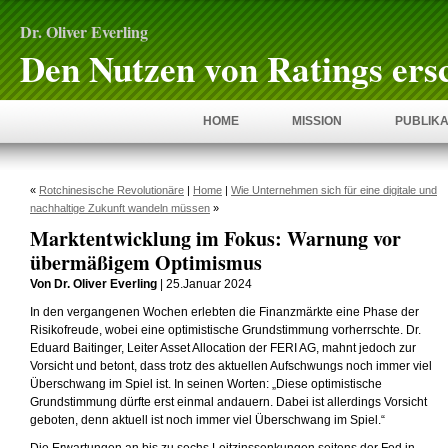
Dr. Oliver Everling
Den Nutzen von Ratings ers
HOME
MISSION
PUBLIKA
«
Rotchinesische Revolutionäre
|
Home
|
Wie Unternehmen sich für eine digitale und
nachhaltige Zukunft wandeln müssen
»
Marktentwicklung im Fokus: Warnung vor
übermäßigem Optimismus
Von Dr. Oliver Everling
| 25.Januar 2024
In den vergangenen Wochen erlebten die Finanzmärkte eine Phase der
Risikofreude, wobei eine optimistische Grundstimmung vorherrschte. Dr.
Eduard Baitinger, Leiter Asset Allocation der FERI AG, mahnt jedoch zur
Vorsicht und betont, dass trotz des aktuellen Aufschwungs noch immer viel
Überschwang im Spiel ist. In seinen Worten: „Diese optimistische
Grundstimmung dürfte erst einmal andauern. Dabei ist allerdings Vorsicht
geboten, denn aktuell ist noch immer viel Überschwang im Spiel.“