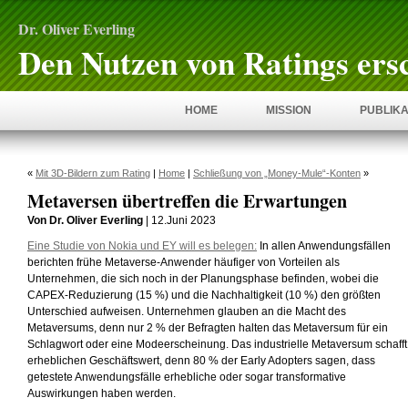
Dr. Oliver Everling
Den Nutzen von Ratings ers
HOME
MISSION
PUBLIKA
«
Mit 3D-Bildern zum Rating
|
Home
|
Schließung von „Money-Mule“-Konten
»
Metaversen übertreffen die Erwartungen
Von Dr. Oliver Everling
| 12.Juni 2023
Eine Studie von Nokia und EY will es belegen:
In allen Anwendungsfällen
berichten frühe Metaverse-Anwender häufiger von Vorteilen als
Unternehmen, die sich noch in der Planungsphase befinden, wobei die
CAPEX-Reduzierung (15 %) und die Nachhaltigkeit (10 %) den größten
Unterschied aufweisen. Unternehmen glauben an die Macht des
Metaversums, denn nur 2 % der Befragten halten das Metaversum für ein
Schlagwort oder eine Modeerscheinung. Das industrielle Metaversum schafft
erheblichen Geschäftswert, denn 80 % der Early Adopters sagen, dass
getestete Anwendungsfälle erhebliche oder sogar transformative
Auswirkungen haben werden.