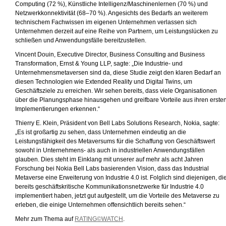
Computing (72 %), Künstliche Intelligenz/Maschinenlernen (70 %) und
Netzwerkkonnektivität (68–70 %). Angesichts des Bedarfs an weiterem
technischem Fachwissen im eigenen Unternehmen verlassen sich
Unternehmen derzeit auf eine Reihe von Partnern, um Leistungslücken zu
schließen und Anwendungsfälle bereitzustellen.
Vincent Douin, Executive Director, Business Consulting and Business
Transformation, Ernst & Young LLP, sagte: „Die Industrie- und
Unternehmensmetaversen sind da, diese Studie zeigt den klaren Bedarf an
diesen Technologien wie Extended Reality und Digital Twins, um
Geschäftsziele zu erreichen. Wir sehen bereits, dass viele Organisationen
über die Planungsphase hinausgehen und greifbare Vorteile aus ihren erste
Implementierungen erkennen.“
Thierry E. Klein, Präsident von Bell Labs Solutions Research, Nokia, sagte:
„Es ist großartig zu sehen, dass Unternehmen eindeutig an die
Leistungsfähigkeit des Metaversums für die Schaffung von Geschäftswert
sowohl in Unternehmens- als auch in industriellen Anwendungsfällen
glauben. Dies steht im Einklang mit unserer auf mehr als acht Jahren
Forschung bei Nokia Bell Labs basierenden Vision, dass das Industrial
Metaverse eine Erweiterung von Industrie 4.0 ist. Folglich sind diejenigen, di
bereits geschäftskritische Kommunikationsnetzwerke für Industrie 4.0
implementiert haben, jetzt gut aufgestellt, um die Vorteile des Metaverse zu
erleben, die einige Unternehmen offensichtlich bereits sehen.“
Mehr zum Thema auf
RATING©WATCH
.