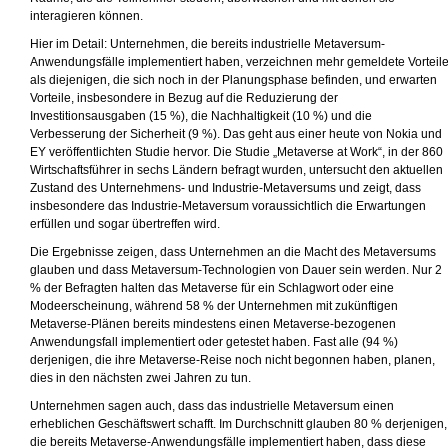
interagieren können.
Hier im Detail: Unternehmen, die bereits industrielle Metaversum-
Anwendungsfälle implementiert haben, verzeichnen mehr gemeldete Vorteil
als diejenigen, die sich noch in der Planungsphase befinden, und erwarten
Vorteile, insbesondere in Bezug auf die Reduzierung der
Investitionsausgaben (15 %), die Nachhaltigkeit (10 %) und die
Verbesserung der Sicherheit (9 %). Das geht aus einer heute von Nokia und
EY veröffentlichten Studie hervor. Die Studie „Metaverse at Work“, in der 860
Wirtschaftsführer in sechs Ländern befragt wurden, untersucht den aktuellen
Zustand des Unternehmens- und Industrie-Metaversums und zeigt, dass
insbesondere das Industrie-Metaversum voraussichtlich die Erwartungen
erfüllen und sogar übertreffen wird.
Die Ergebnisse zeigen, dass Unternehmen an die Macht des Metaversums
glauben und dass Metaversum-Technologien von Dauer sein werden. Nur 2
% der Befragten halten das Metaverse für ein Schlagwort oder eine
Modeerscheinung, während 58 % der Unternehmen mit zukünftigen
Metaverse-Plänen bereits mindestens einen Metaverse-bezogenen
Anwendungsfall implementiert oder getestet haben. Fast alle (94 %)
derjenigen, die ihre Metaverse-Reise noch nicht begonnen haben, planen,
dies in den nächsten zwei Jahren zu tun.
Unternehmen sagen auch, dass das industrielle Metaversum einen
erheblichen Geschäftswert schafft. Im Durchschnitt glauben 80 % derjenigen,
die bereits Metaverse-Anwendungsfälle implementiert haben, dass diese