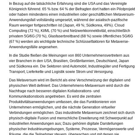
In Bezug auf die tatsächliche Erfahrung sind die USA und das Vereinigte
Königreich führend. 65 % bzw. 64 % der Befragten dort hatten ein Pilotprojekt
oder haben mindestens einen industriellen oder geschäftlichen Metaversum-
Anwendungsfall vollständig umgesetzt, während der asiatisch-pazifische
Raum weniger fortgeschritten ist (Japan, 49 %; Südkorea, 49%). Cloud
Computing (72 %), KI/ML (70 %) und Netzwerkkonnektivität, einschließlich
privatem 5G/6G (70 %), Glasfaserbreitband (68 %) sowie öffentliches 5G/6G
(67 %) werden als wichtigste technische Schlüsselfaktoren für Metaverse-
Anwendungsfälle angesehen.
In die Studie fließen die Meinungen von 860 Unternehmensvertretern aus
vier Branchen in den USA, Brasilien, Großbritannien, Deutschland, Japan
und Südkorea ein. Die Sektoren sind Automobil, Industriegüter und Fertigung
Transport, Lieferkette und Logistik sowie Strom und Versorgung.
Das Metaversum wird im Bericht als eine Verschmelzung der digitalen und
physischen Welt definiert. Das Unternehmens-Metaversum wird durch die
Nachfrage nach besseren digitalen Kollaborations- und
Kommunikationstools angetrieben. Es wird die zentralen
Produktivitätsanwendungen umfassen, die das Funktionieren von
Unternehmen ermöglichen, und die nächste Generation virtueller
Verbindungen ermöglichen. Das industrielle Metaversum zeichnet sich durch
physisch-digitale Fusion und menschliche Erweiterung mit Schwerpunkt auf
industriellen Anwendungen aus; Dazu gehören digitale Darstellungen
physischer Industrieumgebungen, Systeme, Prozesse, Vermögenswerte und
Räume, die die Teilnehmer steuern, überwachen und mit denen sie