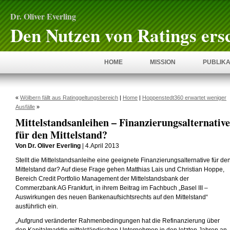
Dr. Oliver Everling
Den Nutzen von Ratings ers
HOME
MISSION
PUBLIKA
«
Wölbern fällt aus Ratinggeltungsbereich
|
Home
|
Hoppenstedt360 erwartet weniger
Ausfälle
»
Mittelstandsanleihen – Finanzierungsalternative
für den Mittelstand?
Von Dr. Oliver Everling
| 4.April 2013
Stellt die Mittelstandsanleihe eine geeignete Finanzierungsalternative für de
Mittelstand dar? Auf diese Frage gehen Matthias Lais und Christian Hoppe,
Bereich Credit Portfolio Management der Mittelstandsbank der
Commerzbank AG Frankfurt, in ihrem Beitrag im Fachbuch „Basel III –
Auswirkungen des neuen Bankenaufsichtsrechts auf den Mittelstand“
ausführlich ein.
„Aufgrund veränderter Rahmenbedingungen hat die Refinanzierung über