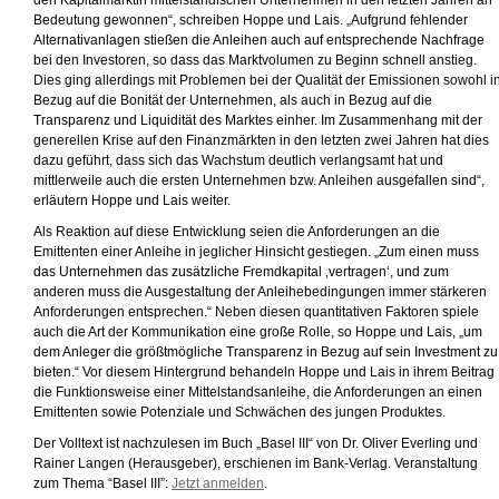
den Kapitalmarktin mittelständischen Unternehmen in den letzten Jahren an
Bedeutung gewonnen“, schreiben Hoppe und Lais. „Aufgrund fehlender
Alternativanlagen stießen die Anleihen auch auf entsprechende Nachfrage
bei den Investoren, so dass das Marktvolumen zu Beginn schnell anstieg.
Dies ging allerdings mit Problemen bei der Qualität der Emissionen sowohl i
Bezug auf die Bonität der Unternehmen, als auch in Bezug auf die
Transparenz und Liquidität des Marktes einher. Im Zusammenhang mit der
generellen Krise auf den Finanzmärkten in den letzten zwei Jahren hat dies
dazu geführt, dass sich das Wachstum deutlich verlangsamt hat und
mittlerweile auch die ersten Unternehmen bzw. Anleihen ausgefallen sind“,
erläutern Hoppe und Lais weiter.
Als Reaktion auf diese Entwicklung seien die Anforderungen an die
Emittenten einer Anleihe in jeglicher Hinsicht gestiegen. „Zum einen muss
das Unternehmen das zusätzliche Fremdkapital ‚vertragen‘, und zum
anderen muss die Ausgestaltung der Anleihebedingungen immer stärkeren
Anforderungen entsprechen.“ Neben diesen quantitativen Faktoren spiele
auch die Art der Kommunikation eine große Rolle, so Hoppe und Lais, „um
dem Anleger die größtmögliche Transparenz in Bezug auf sein Investment zu
bieten.“ Vor diesem Hintergrund behandeln Hoppe und Lais in ihrem Beitrag
die Funktionsweise einer Mittelstandsanleihe, die Anforderungen an einen
Emittenten sowie Potenziale und Schwächen des jungen Produktes.
Der Volltext ist nachzulesen im Buch „Basel III“ von Dr. Oliver Everling und
Rainer Langen (Herausgeber), erschienen im Bank-Verlag. Veranstaltung
zum Thema “Basel III”:
Jetzt anmelden
.