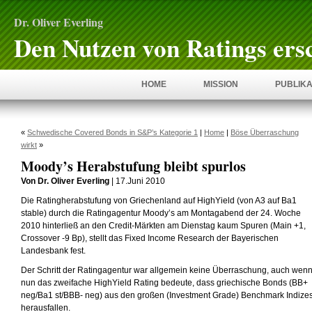
Dr. Oliver Everling
Den Nutzen von Ratings ers
HOME
MISSION
PUBLIKA
«
Schwedische Covered Bonds in S&P’s Kategorie 1
|
Home
|
Böse Überraschung
wirkt
»
Moody’s Herabstufung bleibt spurlos
Von Dr. Oliver Everling
| 17.Juni 2010
Die Ratingherabstufung von Griechenland auf HighYield (von A3 auf Ba1
stable) durch die Ratingagentur Moody’s am Montagabend der 24. Woche
2010 hinterließ an den Credit-Märkten am Dienstag kaum Spuren (Main +1,
Crossover -9 Bp), stellt das Fixed Income Research der Bayerischen
Landesbank fest.
Der Schritt der Ratingagentur war allgemein keine Überraschung, auch wen
nun das zweifache HighYield Rating bedeute, dass griechische Bonds (BB+
neg/Ba1 st/BBB- neg) aus den großen (Investment Grade) Benchmark Indize
herausfallen.