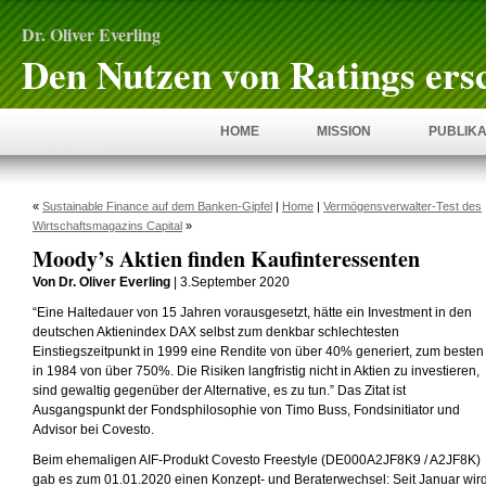
Dr. Oliver Everling
Den Nutzen von Ratings ers
HOME
MISSION
PUBLIKA
«
Sustainable Finance auf dem Banken-Gipfel
|
Home
|
Vermögensverwalter-Test des
Wirtschaftsmagazins Capital
»
Moody’s Aktien finden Kaufinteressenten
Von Dr. Oliver Everling
| 3.September 2020
“Eine Haltedauer von 15 Jahren vorausgesetzt, hätte ein Investment in den
deutschen Aktienindex DAX selbst zum denkbar schlechtesten
Einstiegszeitpunkt in 1999 eine Rendite von über 40% generiert, zum besten
in 1984 von über 750%. Die Risiken langfristig nicht in Aktien zu investieren,
sind gewaltig gegenüber der Alternative, es zu tun.” Das Zitat ist
Ausgangspunkt der Fondsphilosophie von Timo Buss, Fondsinitiator und
Advisor bei Covesto.
Beim ehemaligen AIF-Produkt Covesto Freestyle (DE000A2JF8K9 / A2JF8K)
gab es zum 01.01.2020 einen Konzept- und Beraterwechsel: Seit Januar wir