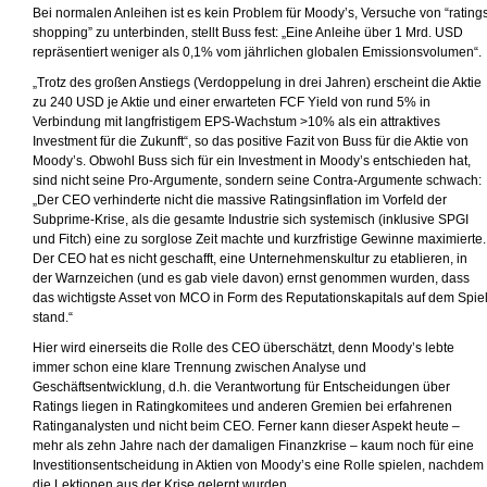
Bei normalen Anleihen ist es kein Problem für Moody’s, Versuche von “rating
shopping” zu unterbinden, stellt Buss fest: „Eine Anleihe über 1 Mrd. USD
repräsentiert weniger als 0,1% vom jährlichen globalen Emissionsvolumen“.
„Trotz des großen Anstiegs (Verdoppelung in drei Jahren) erscheint die Aktie
zu 240 USD je Aktie und einer erwarteten FCF Yield von rund 5% in
Verbindung mit langfristigem EPS-Wachstum >10% als ein attraktives
Investment für die Zukunft“, so das positive Fazit von Buss für die Aktie von
Moody’s. Obwohl Buss sich für ein Investment in Moody’s entschieden hat,
sind nicht seine Pro-Argumente, sondern seine Contra-Argumente schwach:
„Der CEO verhinderte nicht die massive Ratingsinflation im Vorfeld der
Subprime-Krise, als die gesamte Industrie sich systemisch (inklusive SPGI
und Fitch) eine zu sorglose Zeit machte und kurzfristige Gewinne maximierte.
Der CEO hat es nicht geschafft, eine Unternehmenskultur zu etablieren, in
der Warnzeichen (und es gab viele davon) ernst genommen wurden, dass
das wichtigste Asset von MCO in Form des Reputationskapitals auf dem Spie
stand.“
Hier wird einerseits die Rolle des CEO überschätzt, denn Moody’s lebte
immer schon eine klare Trennung zwischen Analyse und
Geschäftsentwicklung, d.h. die Verantwortung für Entscheidungen über
Ratings liegen in Ratingkomitees und anderen Gremien bei erfahrenen
Ratinganalysten und nicht beim CEO. Ferner kann dieser Aspekt heute –
mehr als zehn Jahre nach der damaligen Finanzkrise – kaum noch für eine
Investitionsentscheidung in Aktien von Moody’s eine Rolle spielen, nachdem
die Lektionen aus der Krise gelernt wurden.