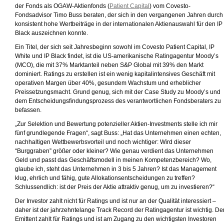
der Fonds als OGAW-Aktienfonds (
Patient Capital
) vom Covesto-
Fondsadvisor Timo Buss beraten, der sich in den vergangenen Jahren durch
konsistent hohe Wertbeiträge in der internationalen Aktienauswahl für den IP
Black auszeichnen konnte.
Ein Titel, der sich seit Jahresbeginn sowohl im Covesto Patient Capital, IP
White und IP Black findet, ist die US-amerikanische Ratingagentur Moody’s
(MCO), die mit 37% Marktanteil neben S&P Global mit 39% den Markt
dominiert. Ratings zu erstellen ist ein wenig kapitalintensives Geschäft mit
operativen Margen über 40%, gesundem Wachstum und erheblicher
Preissetzungsmacht. Grund genug, sich mit der Case Study zu Moody’s und
dem Entscheidungsfindungsprozess des verantwortlichen Fondsberaters zu
befassen.
„Zur Selektion und Bewertung potenzieller Aktien-Investments stelle ich mir
fünf grundlegende Fragen“, sagt Buss: „Hat das Unternehmen einen echten,
nachhaltigen Wettbewerbsvorteil und noch wichtiger: Wird dieser
“Burggraben” größer oder kleiner? Wie genau verdient das Unternehmen
Geld und passt das Geschäftsmodell in meinen Kompetenzbereich? Wo,
glaube ich, steht das Unternehmen in 3 bis 5 Jahren? Ist das Management
klug, ehrlich und fähig, gute Allokationsentscheidungen zu treffen?
Schlussendlich: ist der Preis der Aktie attraktiv genug, um zu investieren?“
Der Investor zahlt nicht für Ratings und ist nur an der Qualität interessiert –
daher ist der jahrzehntelange Track Record der Ratingagentur ist wichtig. De
Emittent zahlt für Ratings und ist am Zugang zu den wichtigsten Investoren