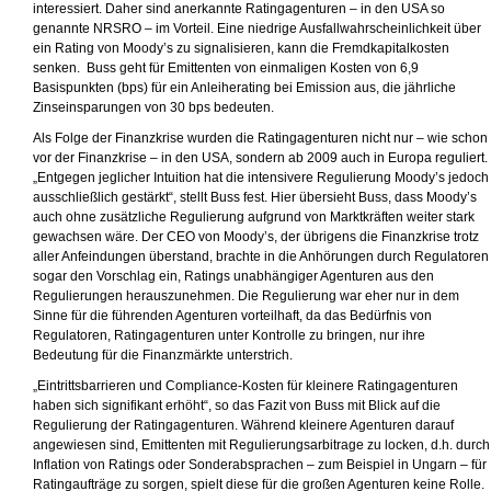
interessiert. Daher sind anerkannte Ratingagenturen – in den USA so
genannte NRSRO – im Vorteil. Eine niedrige Ausfallwahrscheinlichkeit über
ein Rating von Moody’s zu signalisieren, kann die Fremdkapitalkosten
senken. Buss geht für Emittenten von einmaligen Kosten von 6,9
Basispunkten (bps) für ein Anleiherating bei Emission aus, die jährliche
Zinseinsparungen von 30 bps bedeuten.
Als Folge der Finanzkrise wurden die Ratingagenturen nicht nur – wie schon
vor der Finanzkrise – in den USA, sondern ab 2009 auch in Europa reguliert.
„Entgegen jeglicher Intuition hat die intensivere Regulierung Moody’s jedoch
ausschließlich gestärkt“, stellt Buss fest. Hier übersieht Buss, dass Moody’s
auch ohne zusätzliche Regulierung aufgrund von Marktkräften weiter stark
gewachsen wäre. Der CEO von Moody’s, der übrigens die Finanzkrise trotz
aller Anfeindungen überstand, brachte in die Anhörungen durch Regulatoren
sogar den Vorschlag ein, Ratings unabhängiger Agenturen aus den
Regulierungen herauszunehmen. Die Regulierung war eher nur in dem
Sinne für die führenden Agenturen vorteilhaft, da das Bedürfnis von
Regulatoren, Ratingagenturen unter Kontrolle zu bringen, nur ihre
Bedeutung für die Finanzmärkte unterstrich.
„Eintrittsbarrieren und Compliance-Kosten für kleinere Ratingagenturen
haben sich signifikant erhöht“, so das Fazit von Buss mit Blick auf die
Regulierung der Ratingagenturen. Während kleinere Agenturen darauf
angewiesen sind, Emittenten mit Regulierungsarbitrage zu locken, d.h. durch
Inflation von Ratings oder Sonderabsprachen – zum Beispiel in Ungarn – für
Ratingaufträge zu sorgen, spielt diese für die großen Agenturen keine Rolle.