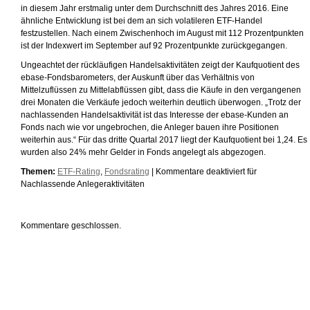
in diesem Jahr erstmalig unter dem Durchschnitt des Jahres 2016. Eine
ähnliche Entwicklung ist bei dem an sich volatileren ETF-Handel
festzustellen. Nach einem Zwischenhoch im August mit 112 Prozentpunkten
ist der Indexwert im September auf 92 Prozentpunkte zurückgegangen.
Ungeachtet der rückläufigen Handelsaktivitäten zeigt der Kaufquotient des
ebase-Fondsbarometers, der Auskunft über das Verhältnis von
Mittelzuflüssen zu Mittelabflüssen gibt, dass die Käufe in den vergangenen
drei Monaten die Verkäufe jedoch weiterhin deutlich überwogen. „Trotz der
nachlassenden Handelsaktivität ist das Interesse der ebase-Kunden an
Fonds nach wie vor ungebrochen, die Anleger bauen ihre Positionen
weiterhin aus.“ Für das dritte Quartal 2017 liegt der Kaufquotient bei 1,24. Es
wurden also 24% mehr Gelder in Fonds angelegt als abgezogen.
Themen:
ETF-Rating
,
Fondsrating
|
Kommentare deaktiviert
für
Nachlassende Anlegeraktivitäten
Kommentare geschlossen.