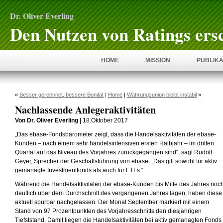
Dr. Oliver Everling
Den Nutzen von Ratings ers
HOME
MISSION
PUBLIKA
«
Besser gerechnet, bessere Bonität
|
Home
|
Währungsunion bleibt instabil
»
Nachlassende Anlegeraktivitäten
Von Dr. Oliver Everling
| 18.Oktober 2017
„Das ebase-Fondsbarometer zeigt, dass die Handelsaktivitäten der ebase-
Kunden – nach einem sehr handelsintensiven ersten Halbjahr – im dritten
Quartal auf das Niveau des Vorjahres zurückgegangen sind“, sagt Rudolf
Geyer, Sprecher der Geschäftsführung von ebase. „Das gilt sowohl für aktiv
gemanagte Investmentfonds als auch für ETFs.“
Während die Handelsaktivitäten der ebase-Kunden bis Mitte des Jahres noc
deutlich über dem Durchschnitt des vergangenen Jahres lagen, haben diese
aktuell spürbar nachgelassen. Der Monat September markiert mit einem
Stand von 97 Prozentpunkten des Vorjahresschnitts den diesjährigen
Tiefststand. Damit liegen die Handelsaktivitäten bei aktiv gemanagten Fonds