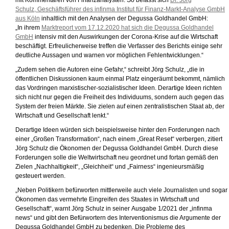
mit Kommentaren von Finanzanalysten. So befasst sich
Dr. Jörg
Schulz, Geschäftsführer des infinma Institut für Finanz-Markt-Analyse GmbH
aus Köln
inhaltlich mit den Analysen der Degussa Goldhandel GmbH:
„In ihrem
Marktreport vom 17.12.2020 hat sich die Degussa Goldhandel
GmbH
intensiv mit den Auswirkungen der Corona-Krise auf die Wirtschaft
beschäftigt. Erfreulicherweise treffen die Verfasser des Berichts einige sehr
deutliche Aussagen und warnen vor möglichen Fehlentwicklungen.“
„Zudem sehen die Autoren eine Gefahr,“ schreibt Jörg Schulz, „die in
öffentlichen Diskussionen kaum einmal Platz eingeräumt bekommt, nämlich
das Vordringen marxistischer-sozialistischer Ideen. Derartige Ideen richten
sich nicht nur gegen die Freiheit des Individuums, sondern auch gegen das
System der freien Märkte. Sie zielen auf einen zentralistischen Staat ab, der
Wirtschaft und Gesellschaft lenkt.“
Derartige Ideen würden sich beispielsweise hinter den Forderungen nach
einer „Großen Transformation“, nach einem „Great Reset“ verbergen, zitiert
Jörg Schulz die Ökonomen der Degussa Goldhandel GmbH. Durch diese
Forderungen solle die Weltwirtschaft neu geordnet und fortan gemäß den
Zielen „Nachhaltigkeit“, „Gleichheit“ und „Fairness“ ingenieursmäßig
gesteuert werden.
„Neben Politikern befürworten mittlerweile auch viele Journalisten und sogar
Ökonomen das vermehrte Eingreifen des Staates in Wirtschaft und
Gesellschaft“, warnt Jörg Schulz in seiner Ausgabe 1/2021 der „infinma
news“ und gibt den Befürwortern des Interventionismus die Argumente der
Degussa Goldhandel GmbH zu bedenken. Die Probleme des