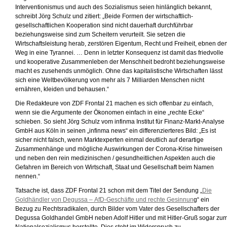
Interventionismus und auch des Sozialismus seien hinlänglich bekannt,
schreibt Jörg Schulz und zitiert: „Beide Formen der wirtschaftlich-
gesellschaftlichen Kooperation sind nicht dauerhaft durchführbar
beziehungsweise sind zum Scheitern verurteilt. Sie setzen die
Wirtschaftsleistung herab, zerstören Eigentum, Recht und Freiheit, ebnen de
Weg in eine Tyrannei. … Denn in letzter Konsequenz ist damit das friedvolle
und kooperative Zusammenleben der Menschheit bedroht beziehungsweise
macht es zusehends unmöglich. Ohne das kapitalistische Wirtschaften lässt
sich eine Weltbevölkerung von mehr als 7 Milliarden Menschen nicht
ernähren, kleiden und behausen.“
Die Redakteure von ZDF Frontal 21 machen es sich offenbar zu einfach,
wenn sie die Argumente der Ökonomen einfach in eine „rechte Ecke“
schieben. So sieht Jörg Schulz vom infinma Institut für Finanz-Markt-Analyse
GmbH aus Köln in seinen „infinma news“ ein differenzierteres Bild: „Es ist
sicher nicht falsch, wenn Marktexperten einmal deutlich auf derartige
Zusammenhänge und mögliche Auswirkungen der Corona-Krise hinweisen
und neben den rein medizinischen / gesundheitlichen Aspekten auch die
Gefahren im Bereich von Wirtschaft, Staat und Gesellschaft beim Namen
nennen.“
Tatsache ist, dass ZDF Frontal 21 schon mit dem Titel der Sendung „
Die
Goldhändler von Degussa – AfD-Geschäfte und rechte Gesinnun
g“ ein
Bezug zu Rechtsradikalen, durch Bilder vom Vater des Gesellschafters der
Degussa Goldhandel GmbH neben Adolf Hitler und mit Hitler-Gruß sogar zu