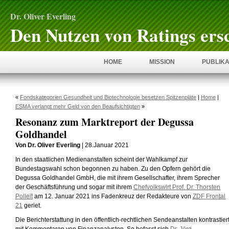
Dr. Oliver Everling
Den Nutzen von Ratings ers
HOME
MISSION
PUBLIKA
«
Fondskategorien Gesundheit und Biotechnologie besetzen Spitzenpläte
|
Home
|
ESMA verlangt mehr Geld von den Beaufsichtigten
»
Resonanz zum Marktreport der Degussa
Goldhandel
Von Dr. Oliver Everling
| 28.Januar 2021
In den staatlichen Medienanstalten scheint der Wahlkampf zur
Bundestagswahl schon begonnen zu haben. Zu den Opfern gehört die
Degussa Goldhandel GmbH, die mit ihrem Gesellschafter, ihrem Sprecher
der Geschäftsführung und sogar mit ihrem
Chefvolkswirt Prof. Dr. Thorsten
Polleit
am 12. Januar 2021 ins Fadenkreuz der Redakteure von
ZDF Frontal
21
geriet.
Die Berichterstattung in den öffentlich-rechtlichen Sendeanstalten kontrastier