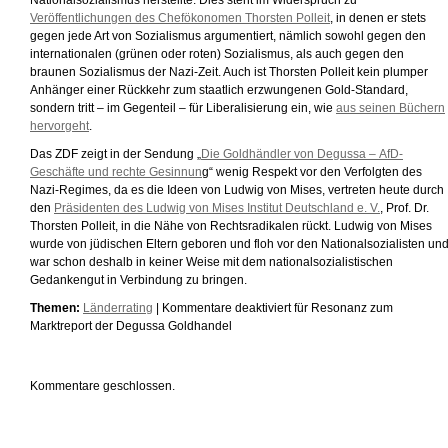
Nationalsozialismus herstellte. Dies steht im Widerspruch zu
Veröffentlichungen des Chefökonomen Thorsten Polleit
, in denen er stets
gegen jede Art von Sozialismus argumentiert, nämlich sowohl gegen den
internationalen (grünen oder roten) Sozialismus, als auch gegen den
braunen Sozialismus der Nazi-Zeit. Auch ist Thorsten Polleit kein plumper
Anhänger einer Rückkehr zum staatlich erzwungenen Gold-Standard,
sondern tritt – im Gegenteil – für Liberalisierung ein, wie
aus seinen Büchern
hervorgeht
.
Das ZDF zeigt in der Sendung „
Die Goldhändler von Degussa – AfD-
Geschäfte und rechte Gesinnun
g“ wenig Respekt vor den Verfolgten des
Nazi-Regimes, da es die Ideen von Ludwig von Mises, vertreten heute durch
den
Präsidenten des Ludwig von Mises Institut Deutschland e. V.
, Prof. Dr.
Thorsten Polleit, in die Nähe von Rechtsradikalen rückt. Ludwig von Mises
wurde von jüdischen Eltern geboren und floh vor den Nationalsozialisten un
war schon deshalb in keiner Weise mit dem nationalsozialistischen
Gedankengut in Verbindung zu bringen.
Themen:
Länderrating
|
Kommentare deaktiviert
für Resonanz zum
Marktreport der Degussa Goldhandel
Kommentare geschlossen.