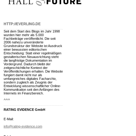
HTTP://EVERLING.DE
Seit dem Start des Blogs im Jahr 1998
wurden hier mehr als 5.000
Fachbeiträge veröffentlicht. Die seit
2006 nahezu unveränderte
Grundstruktur der Website ist Ausdruck
einer bewussten editorischen
Entscheidung: Statt einer regelmäßigen
gestalterischen Neuausrichtung steht
die langfristige Dokumentation im
Vordergrund. Dadurch bleibt der
zeitgeschichtliche Kontext der
Veröffentlichungen erhalten. Die Website
fungiert damit nicht nur als
umfangreiches digitales Facharchiv,
sondern zugleich als Zeugnis der
Entwicklung wissenschaftlicher Online-
Kommunikation seit den Anfängen des
Internets im Finanzbereich.
^^^
RATING EVIDENCE GmbH
E-Mail:
info@rating-evidence.com