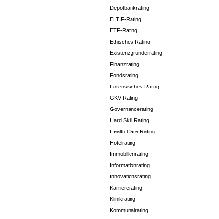
Depotbankrating
ELTIF-Rating
ETF-Rating
Ethisches Rating
Existenzgründerrating
Finanzrating
Fondsrating
Forensisches Rating
GKV-Rating
Governancerating
Hard Skill Rating
Health Care Rating
Hotelrating
Immobilienrating
Informationrating
Innovationsrating
Karriererating
Klinikrating
Kommunalrating