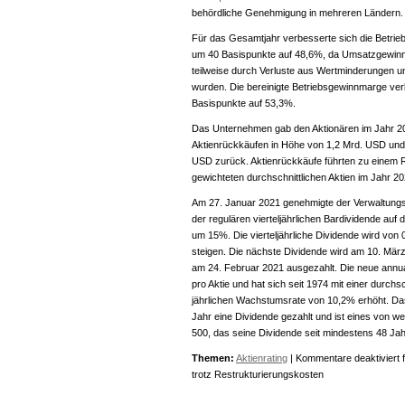
behördliche Genehmigung in mehreren Ländern.
Für das Gesamtjahr verbesserte sich die Betr
um 40 Basispunkte auf 48,6%, da Umsatzgewinn
teilweise durch Verluste aus Wertminderungen u
wurden. Die bereinigte Betriebsgewinnmarge ve
Basispunkte auf 53,3%.
Das Unternehmen gab den Aktionären im Jahr 2
Aktienrückkäufen in Höhe von 1,2 Mrd. USD und
USD zurück. Aktienrückkäufe führten zu einem
gewichteten durchschnittlichen Aktien im Jahr 
Am 27. Januar 2021 genehmigte der Verwaltung
der regulären vierteljährlichen Bardividende au
um 15%. Die vierteljährliche Dividende wird von
steigen. Die nächste Dividende wird am 10. März
am 24. Februar 2021 ausgezahlt. Die neue annua
pro Aktie und hat sich seit 1974 mit einer durchsc
jährlichen Wachstumsrate von 10,2% erhöht. Da
Jahr eine Dividende gezahlt und ist eines von 
500, das seine Dividende seit mindestens 48 Jahr
Themen:
Aktienrating
|
Kommentare deaktiviert
f
trotz Restrukturierungskosten