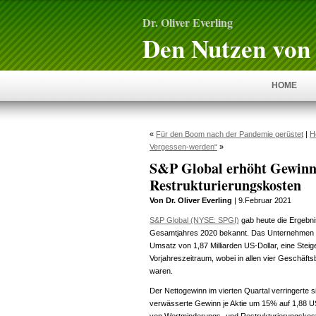
Dr. Oliver Everling
Den Nutzen von 
HOME
«
Für den Boom nach der Pandemie gerüstet
|
H
Vergessen-werden“
»
S&P Global erhöht Gewinn
Restrukturierungskosten
Von Dr. Oliver Everling
| 9.Februar 2021
S&P Global (NYSE: SPGI)
gab heute die Ergebni
Gesamtjahres 2020 bekannt. Das Unternehmen er
Umsatz von 1,87 Milliarden US-Dollar, eine St
Vorjahreszeitraum, wobei in allen vier Geschäf
waren.
Der Nettogewinn im vierten Quartal verringerte
verwässerte Gewinn je Aktie um 15% auf 1,88 