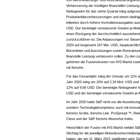
von Wertminderungs- und Restrukturierungskost
Verbesserung der künftigen finanziellen Leistun
Nettogewinn für das vierte Quartal stieg aufgr
Produktivitätsverbesserungen und einem niedrige
teilweise durch höhere Investitionsausgaben au
USD. Der bereinigte verwässerte Gewinn je Akti
einen Rückgang der durchschnittlich ausstehen
zurückzuführen ist. Die Anpassungen vor Steuern
2020 auf insgesamt 247 Mio. USD, hauptsächlic
Büromieten und Ausrüstungen sowie Restrukturier
finanzielle Leistung verbessern sollen. Zu den 
gehörten die Fusionskosten von IHS Markit so
mit Kensho.
Für das Gesamtjahr stieg der Umsatz um 11% a
Jahr 2020 stieg um 10% auf 2,34 Mrd. USD und 
12% auf 9,66 USD. Der bereinigte Nettogewinn f
USD und der bereinigte verwässerte Gewinn je 
Im Jahr 2020 hatte S&P nicht nur die Auswirkun
sondern Technologiekompetenz auch mit innova
Kensho Scribe, Kensho Link, ProSpread ™, RiskG
Close und der S&P Kensho Moonshot Index.
Hinsichtlich der Fusion mit IHS Markit meldet S
Stichtag für die jeweiligen Aktionärsentscheidun
haben, der am 11. März 2021 stattfinden wird.