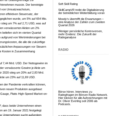
en für Leasingverträge zur
Soft Skill Rating
g hinnehmen musste. Der bereinigte
und von Umsatzwachstum,
SkillCampVR treibt die Digitalisierung
der betrieblichen Weiterbildung voran
ren effektiven Steuersatz, der
sgeglichen wurde, um 5% auf 654 Mio.
Moody’s übertrifft die Erwartungen –
eine Analyse der Zahlen zum zweiten
e stieg um 7% auf 2,71 USD, was auf
Quartal 2026
den verwässerten Aktien um 2%
Weniger persönliche Kontroversen,
 beliefen sich im vierten Quartal
mehr Evidenz: Die Zukunft der
h aufgrund von Wertminderungen bei
Ratinganalyse
ungskosten, die alle die zukünftige
zusätzlichen Anpassungen vor Steuern
RADIO
wie Kosten in Zusammenhang
uf 7,44 Mrd. USD. Der Nettogewinn im
der verwässerte Gewinn je Aktie um
ür 2020 stieg um 20% auf 2,83 Mrd.
Aktie um 23% auf 11,69 USD.
gen der Pandemie verkraften können,
tiven neuen Produkten ausgebaut:
Börse hören. Interviews zu
auge, Platts High-Speed ​​Market-on-
Ratingfragen im Börsen Radio Network.
Hier klicken für alle Aufzeichnungen mit
Dr. Oliver Everling seit 2006 als
Podcasts.
&P, dass beide Unternehmen einen
gen am 19. Januar 2021 festgelegt
 Das Unternehmen sucht außerdem