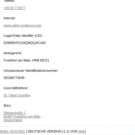
Telefon:
+49 69 772677
Internet:
www.rating-evidence.com
Legal Entity Identifier (LEI):
529900H7U10QMQQ4CU62
Amtsgericht:
Frankfurt am Main, HRB 58721
Umsatzsteuer-Identifikationsnummer:
DE286772649
Geschäftsführer:
Dr. Oliver Everling
Büro:
Ditmarstraße 1
60487 Frankfurt am Main
Deutschland
PANEL HOSTING
| DEUTSCHE VERSION (1.1) VON
MAM