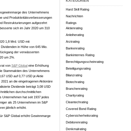
KATEGORIEN
Hard Skill Rating
iebsgewinnmarge des Unternehmens
Nachrichten
e und Produktivitätsverbesserungen
nd Restrukturierungen aufgezehrt
Ratings
rbesserte sich im Jahr 2020 um 310
Aktienrating
Anleiherating
020 1,8 Mrd. USD mit
Arztrating
 Dividenden in Höhe von 645 Mio.
Bankenrating
 Rückgang der verwässerten
Bankinternes Rating
2020 um 2%.
Berechtigungsscheinrating
srat von
S&P Global
eine Erhöhung
Beteiligungsrating
f die Stammaktien des Unternehmens
Bilanzrating
 0,67 USD auf 0,77 USD je Aktie
 2021 an die eingetragenen Aktionäre
Biotechrating
lisierte Dividende beträgt 3,08 USD
Branchenrating
hnittlichen durchschnittlichen
Charityrating
s Unternehmen hat seit 1937 jedes
Cleantechrating
weniger als 25 Unternehmen im S&P
en jährlich erhöht.
Covered Bond Rating
Cybersicherheitsrating
ür S&P Global erhöht Gewinnmarge
Debitorenrating
Denkmalrating