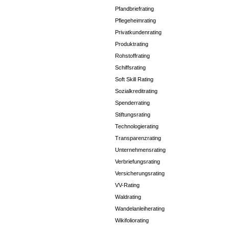
Pfandbriefrating
Pflegeheimrating
Privatkundenrating
Produktrating
Rohstoffrating
Schiffsrating
Soft Skill Rating
Sozialkreditrating
Spenderrating
Stiftungsrating
Technologierating
Transparenzrating
Unternehmensrating
Verbriefungsrating
Versicherungsrating
VV-Rating
Waldrating
Wandelanleiherating
Wikifoliorating