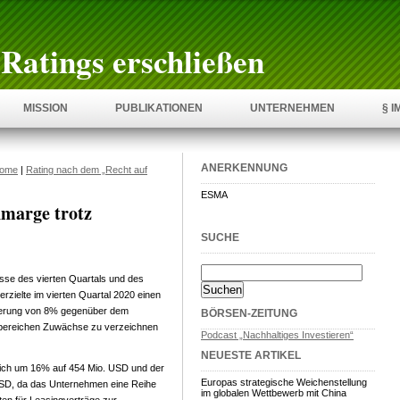
Ratings erschließen
MISSION
PUBLIKATIONEN
UNTERNEHMEN
§ 
ANERKENNUNG
ome
|
Rating nach dem „Recht auf
ESMA
marge trotz
SUCHE
sse des vierten Quartals und des
zielte im vierten Quartal 2020 einen
eigerung von 8% gegenüber dem
BÖRSEN-ZEITUNG
tsbereichen Zuwächse zu verzeichnen
Podcast „Nachhaltiges Investieren“
NEUESTE ARTIKEL
 sich um 16% auf 454 Mio. USD und der
Europas strategische Weichenstellung
USD, da das Unternehmen eine Reihe
im globalen Wettbewerb mit China