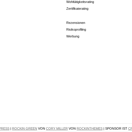
Wohltätigkeitsrating
Zertifikaterating
Rezensionen
Risikoprofiling
Werbung
PRESS
|
ROCKIN GREEN
VON
CORY MILLER
VON
ROCKINTHEMES
| SPONSOR IST
C