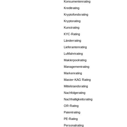
Konsumentenrating
Kreditrating
Kryptofondsrating
Kryptorating
Kunstrating
KYC-Rating
Länderrating
Lieferantenrating
Luftfahrtrating
Maklerpoolrating
Managementrating
Markenrating
Master-KAG Rating
Mittelstandsrating
Nachfolgerating
Nachhaltigkeitsrating
OR-Rating
Patentrating
PE-Rating
Personalrating