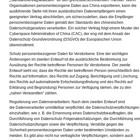
„Standardvertragsklauseln“ für den grenzüberschreitenden Transfer: Wenn
Organisationen personenbezogene Daten aus China exportieren, kann die
ausführende Stelle mit ihren ausländischen Datenempfängern einen
geeigneten Vertrag abschließen, um sicherzustellen, dass die Empfänger
personenbezogene Daten gemäß den Standards des chinesischen
Datenschutzgesetzes verarbeiten. Ein solcher Vertrag folgt einem Muster der
Cyberspace Administration of China (CAC), der eng mit dem Ansatz der
Datenschutz-Grundverordnung (DSGVO) der Europäischen Union
übereinstimmt.
Schutz personenbezogener Daten für Verstorbene: Eine der wichtigen
Änderungen im zweiten Entwurf ist die ausdrückliche Bestimmung zur
Ausübung der Rechte betroffener Personen für Verstorbene. Der zweite
Entwurf sieht vor, dass die Rechte der betroffenen Person (einschließlich des
Rechts auf Information, des Rechts auf Zugang, Berichtigung und Löschung,
des Rechts auf automatisierte Entscheidungsfindung und des Rechts auf
Erklärung und Begründung) Personen zur Verfügung stehen, die zu den
„nahen Verwandten“ zählen.
Regulierung von Datenverarbeitern: Nach dem zweiten Entwurf sind
die Datenverarbeiter unmittelbar verpflichtet, die Datenschutzverpflichtungen
einzuhalten, wie z. B. die Ernennung eines Datenschutzbeauftragten, die
Durchführung von Datenschutz-Folgenabschätzungen, die Durchführung vo
Datenschutzprüfungen sowie die Verpflichtung, Verstöße gegen die
Sicherheit personenbezogener Daten unter bestimmten Umständen zu
melden. Es gibt also nicht nur vertragliche Verpflichtungen, sondern auch