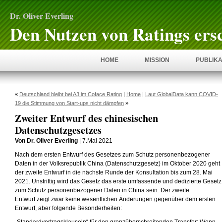
Dr. Oliver Everling
Den Nutzen von Ratings ers
HOME
MISSION
PUBLIKA
«
Deutschland bleibt bei A3 im Coface Rating
|
Home
|
Laut GlobalData kann COVID-
19 die Stimmung von Start-ups nicht dämpfen
»
Zweiter Entwurf des chinesischen
Datenschutzgesetzes
Von Dr. Oliver Everling
| 7.Mai 2021
Nach dem ersten Entwurf des Gesetzes zum Schutz personenbezogener
Daten in der Volksrepublik China (Datenschutzgesetz) im Oktober 2020 geht
der zweite Entwurf in die nächste Runde der Konsultation bis zum 28. Mai
2021. Unstrittig wird das Gesetz das erste umfassende und dedizierte Gesetz
zum Schutz personenbezogener Daten in China sein. Der zweite
Entwurf zeigt zwar keine wesentlichen Änderungen gegenüber dem ersten
Entwurf, aber folgende Besonderheiten: