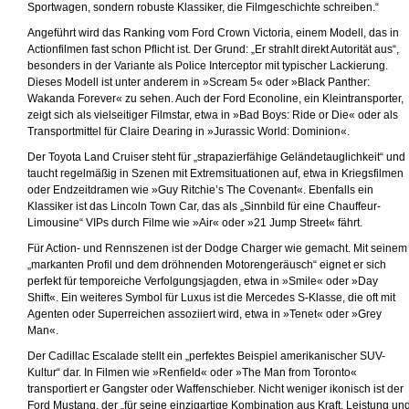
Sportwagen, sondern robuste Klassiker, die Filmgeschichte schreiben.“
Angeführt wird das Ranking vom Ford Crown Victoria, einem Modell, das in
Actionfilmen fast schon Pflicht ist. Der Grund: „Er strahlt direkt Autorität aus“,
besonders in der Variante als Police Interceptor mit typischer Lackierung.
Dieses Modell ist unter anderem in »Scream 5« oder »Black Panther:
Wakanda Forever« zu sehen. Auch der Ford Econoline, ein Kleintransporter,
zeigt sich als vielseitiger Filmstar, etwa in »Bad Boys: Ride or Die« oder als
Transportmittel für Claire Dearing in »Jurassic World: Dominion«.
Der Toyota Land Cruiser steht für „strapazierfähige Geländetauglichkeit“ und
taucht regelmäßig in Szenen mit Extremsituationen auf, etwa in Kriegsfilmen
oder Endzeitdramen wie »Guy Ritchie’s The Covenant«. Ebenfalls ein
Klassiker ist das Lincoln Town Car, das als „Sinnbild für eine Chauffeur-
Limousine“ VIPs durch Filme wie »Air« oder »21 Jump Street« fährt.
Für Action- und Rennszenen ist der Dodge Charger wie gemacht. Mit seinem
„markanten Profil und dem dröhnenden Motorengeräusch“ eignet er sich
perfekt für temporeiche Verfolgungsjagden, etwa in »Smile« oder »Day
Shift«. Ein weiteres Symbol für Luxus ist die Mercedes S-Klasse, die oft mit
Agenten oder Superreichen assoziiert wird, etwa in »Tenet« oder »Grey
Man«.
Der Cadillac Escalade stellt ein „perfektes Beispiel amerikanischer SUV-
Kultur“ dar. In Filmen wie »Renfield« oder »The Man from Toronto«
transportiert er Gangster oder Waffenschieber. Nicht weniger ikonisch ist der
Ford Mustang, der „für seine einzigartige Kombination aus Kraft, Leistung un