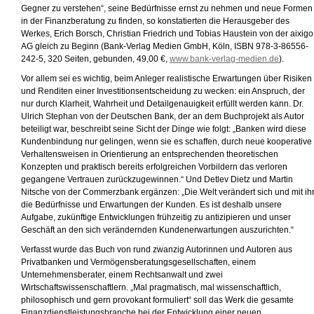
Gegner zu verstehen“, seine Bedürfnisse ernst zu nehmen und neue Formen
in der Finanzberatung zu finden, so konstatierten die Herausgeber des
Werkes, Erich Borsch, Christian Friedrich und Tobias Haustein von der aixigo
AG gleich zu Beginn (Bank-Verlag Medien GmbH, Köln, ISBN 978-3-86556-
242-5, 320 Seiten, gebunden, 49,00 €,
www.bank-verlag-medien.de
).
Vor allem sei es wichtig, beim Anleger realistische Erwartungen über Risiken
und Renditen einer Investitionsentscheidung zu wecken: ein Anspruch, der
nur durch Klarheit, Wahrheit und Detailgenauigkeit erfüllt werden kann. Dr.
Ulrich Stephan von der Deutschen Bank, der an dem Buchprojekt als Autor
beteiligt war, beschreibt seine Sicht der Dinge wie folgt: „Banken wird diese
Kundenbindung nur gelingen, wenn sie es schaffen, durch neue kooperative
Verhaltensweisen in Orientierung an entsprechenden theoretischen
Konzepten und praktisch bereits erfolgreichen Vorbildern das verloren
gegangene Vertrauen zurückzugewinnen.“ Und Detlev Dietz und Martin
Nitsche von der Commerzbank ergänzen: „Die Welt verändert sich und mit ih
die Bedürfnisse und Erwartungen der Kunden. Es ist deshalb unsere
Aufgabe, zukünftige Entwicklungen frühzeitig zu antizipieren und unser
Geschäft an den sich verändernden Kundenerwartungen auszurichten.“
Verfasst wurde das Buch von rund zwanzig Autorinnen und Autoren aus
Privatbanken und Vermögensberatungsgesellschaften, einem
Unternehmensberater, einem Rechtsanwalt und zwei
Wirtschaftswissenschaftlern. „Mal pragmatisch, mal wissenschaftlich,
philosophisch und gern provokant formuliert“ soll das Werk die gesamte
Finanzdienstleistungsbranche bei der Entwicklung einer neuen