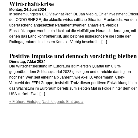
Wirtschaftskrise
Montag, 24.Juni 2024
In seinem jüngsten CIO View hat Prof. Dr. Jan Viebig, Chief Investment Office
der ODDO BHF SE, die aktuelle wirtschaftliche Situation Frankreichs vor den
überraschend angesetzten Parlamentswahlen analysiert. Viebigs
Einschätzungen werfen ein Licht auf die vielfältigen Herausforderungen, mit
denen das Land konfrontiert ist, und betonen insbesondere die Rolle der
Ratingagenturen in diesem Kontext. Viebig beschreibt, […]
Positive Impulse und dennoch vorsichtig bleiben
Dienstag, 7.Mai 2024
Die Wirtschaftsleistung im Euroraum ist im ersten Quartal um 0,3 %
gegenüber dem Schlussquartal 2023 gestiegen und erreichte damit „den
höchsten Wert seit eineinhalb Jahren“, wie Axel D. Angermann, Chef-
Volkswirt der FERI Gruppe, feststellt. Trotz dieser positiven Entwicklung blieb
das Wachstum im Euroraum bereits zum siebten Mal in Folge hinter dem der
USA zurück. Zwei […]
« Frühere Einträge
Nachfolgende Einträge »