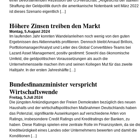
einer bevorstehenden Rezession der US-Wirtschaft. „Angesichts der starken
Straffung der Geldpolitik durch die amerikanische Notenbank seit März 2022
ist dieses Szenario eigentlich […]
Höhere Zinsen treiben den Markt
Montag, 5.August 2024
Im laufenden Jahr konnten Wandelanleihen noch wenig von den guten
Ergebnissen des Aktienmarkts profitieren. Dennoch bleibt Arnaud Brillois,
Portfoliomanager/Analyst und Leiter des Global Convertibles-Teams bei
Lazard Asset Management, positiv gestimmt: Sowohl das ökonomische
Umfeld, die geldpolitischen Voraussetzungen als auch die
Unternehmensseite machen ihm und seinen Kollegen Mut für das zweite
Halbjahr. In der ersten Jahreshälfte […]
Bundesfinanzminister verspricht
Wirtschaftswende
Freitag, 5.Juli 2024
Die jüngsten Ankündigungen der Freien Demokraten bezüglich des neuen
Haushalts und der wirtschaftspolitischen Maßnahmen Deutschlands haben
das Potenzial, signifikante Auswirkungen auf verschiedene Arten von
Ratings, insbesondere Credit Ratings und Kreditratings der Banken, zu
haben. Diese Ratings spielen eine zentrale Rolle im Finanzsystem, da sie di
Kreditwürdigkeit eines Landes oder Unternehmens bewerten und damit die
Konditionen […]