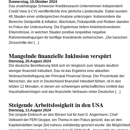
Donnerstag, 10.Oktober 2024
Das unabhängige Schweizer Kreditresearch-Unternehmen Independent
Credit View (I-CV) veröffentlichte ihre jährliche Länderstudie. Dabei wurden
48 Staaten einer umfangreichen Analyse unterzogen. Insbesondere die
Bereiche Geldpolitik & Inflation, Wachstum, Fiskalpolitik und Risiken standen
im Fokus der Untersuchung. Die Ergebnisse liefern Anleiheninvestoren
Erkenntnisse, in welchen Staaten positive respektive negative
Rahmenbedingungen für künftige Investments vorherrschen. „Die harschen
Zinsschritte der […]
Mangelnde finanzielle Inklusion verspürt
Dienstag, 20.August 2024
Die deutsche Bevölkerung fühlt sich im Vergleich zum Vorjahr deutlich
weniger finanziell inkludiert. Das ist das Ergebnis eine aktuellen
Verbraucherbefragung der Principal Financial Group. Der Prozentsatz der
Menschen, die sich in Deutschland finanziell inkludiert fühlen, ist in den
letzten 12 Monaten, in denen ein schwieriges wirtschaftliches Umfeld das
Haushaltsvermögen und das finanzielle Vertrauen vieler Deutscher […]
Steigende Arbeitslosigkeit in den USA
Dienstag, 13.August 2024
Der jüngste Einbruch an den Börsen hat für Axel D. Angermann, Chef-
Volkswirt der FERI Gruppe, ein Thema in den Fokus gerückt, das an den
Kapitalmärkten lange Zeit nahezu vollständig ignoriert wurde: die Möglichkeit