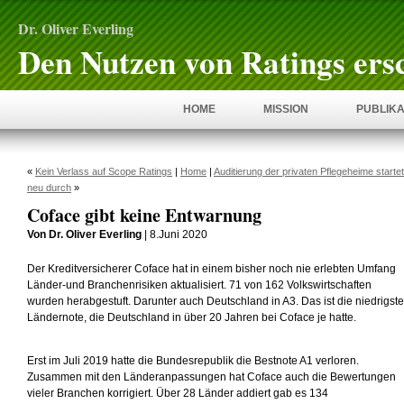
Dr. Oliver Everling
Den Nutzen von Ratings ers
HOME
MISSION
PUBLIKA
«
Kein Verlass auf Scope Ratings
|
Home
|
Auditierung der privaten Pflegeheime startet
neu durch
»
Coface gibt keine Entwarnung
Von Dr. Oliver Everling
| 8.Juni 2020
Der Kreditversicherer Coface hat in einem bisher noch nie erlebten Umfang
Länder-und Branchenrisiken aktualisiert. 71 von 162 Volkswirtschaften
wurden herabgestuft. Darunter auch Deutschland in A3. Das ist die niedrigste
Ländernote, die Deutschland in über 20 Jahren bei Coface je hatte.
Erst im Juli 2019 hatte die Bundesrepublik die Bestnote A1 verloren.
Zusammen mit den Länderanpassungen hat Coface auch die Bewertungen
vieler Branchen korrigiert. Über 28 Länder addiert gab es 134