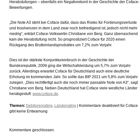
Herabstufungen – ebenfalls ein Negativrekord in der Geschichte der Coface-
Bewertungen.
„Die Note A3 steht bei Coface dafür, dass das Risiko für Forderungsverluste
und Insolvenzen in dem Land zwar noch befriedigend ist, jedoch nicht mehr
niedrig“, erklärt Coface-Volkswirtin Christiane von Berg. Ganz überraschend
kam die Herabstufung nicht. So prognostiziert Coface für 2020 einen
Rückgang des Bruttoinlandsproduktes um 7,2% zum Vorjahr.
Dies ist der stärkste Konjunktureinbruch in der Geschichte der
Bundesrepublik, 2009 ging die Wirtschafsleistung um 5,7% zum Vorjahr
zurück. Allerdings erwartet Coface für Deutschland auch eine deutliche
Erholung im kommenden Jahr. So sollte das BIP 2021 um 5,8% zum Vorjahr
zulegen. „Dies rechtfertigt auch die noch immer passable Note von A3“, sagt
Christiane von Berg. Neben Deutschland hat Coface viele westliche Länder
herabgestuft:
www.coface.de
.
Themen:
Debitorenrating
,
Länderrating
|
Kommentare deaktiviert
für Coface
gibt keine Entwarnung
Kommentare geschlossen.