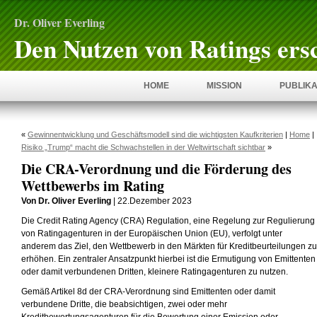
Dr. Oliver Everling
Den Nutzen von Ratings ers
HOME
MISSION
PUBLIKA
«
Gewinnentwicklung und Geschäftsmodell sind die wichtigsten Kaufkriterien
|
Home
|
Risiko „Trump“ macht die Schwachstellen in der Weltwirtschaft sichtbar
»
Die CRA-Verordnung und die Förderung des
Wettbewerbs im Rating
Von Dr. Oliver Everling
| 22.Dezember 2023
Die Credit Rating Agency (CRA) Regulation, eine Regelung zur Regulierung
von Ratingagenturen in der Europäischen Union (EU), verfolgt unter
anderem das Ziel, den Wettbewerb in den Märkten für Kreditbeurteilungen zu
erhöhen. Ein zentraler Ansatzpunkt hierbei ist die Ermutigung von Emittenten
oder damit verbundenen Dritten, kleinere Ratingagenturen zu nutzen.
Gemäß Artikel 8d der CRA-Verordnung sind Emittenten oder damit
verbundene Dritte, die beabsichtigen, zwei oder mehr