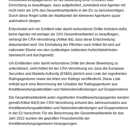
Kreditbewertungsagenturen für die Bewertung einer Emission oder
Einrichtung zu beauftragen, dazu aufgefordert, zumindest eine Agentur mit
nicht mehr als 10% des Gesamtmarktanteils in der EU zu berücksichtigen.
Durch diese Regel sollte der Marktanteil der kleineren Agenturen quasi
automatisch steigen.
Entscheidet sich ein Emittent oder damit verbundener Dritter trotzdem dafür,
keine Agentur mit weniger als 10% Gesamtmarktanteil zu beauftragen,
verlangt die CRA-Verordnung (Artikel 8d), dass diese Entscheidung
dokumentiert wird. Die Einhaltung der Pflichten nach Artikel 8d wird auf
nationaler Ebene von den zuständigen sektoralen Aufsichtsbehörden
überwacht und durchgesetzt.
Um Emittenten oder damit verbundene Dritte bei dieser Bewertung zu
unterstützen, sieht Artikel 8d der CRA-Verordnung vor, dass die European
Securities and Markets Authority (ESMA) jährlich eine Liste der registrierten
Ratingagenturen sowie die Arten von Ratings veröffentlicht. Diese Liste
enthält auch eine Berechnung der Umsätze der Ratingagenturen aus
Kreditbewertungsaktivitäten und Nebendienstleistungen auf Gruppenebene.
Die Gesamtmarktanteile jeder registrierten Kreditbewertungsagentur werden
gemäß Artikel 8d(3) der CRA-Verordnung anhand des Jahresumsatzes aus
Kreditbewertungsaktivitäten und Nebendienstleistungen auf Gruppenebene
in der EU berechnet. Für die Berechnung der Gesamtmarktanteile für das
Jahr 2022 wurden die geprüften Finanzberichte der
Kreditbewertungsagenturen herangezogen.