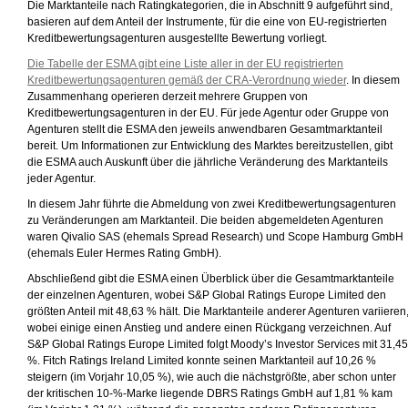
Die Marktanteile nach Ratingkategorien, die in Abschnitt 9 aufgeführt sind,
basieren auf dem Anteil der Instrumente, für die eine von EU-registrierten
Kreditbewertungsagenturen ausgestellte Bewertung vorliegt.
Die Tabelle der ESMA gibt eine Liste aller in der EU registrierten
Kreditbewertungsagenturen gemäß der CRA-Verordnung wieder
. In diesem
Zusammenhang operieren derzeit mehrere Gruppen von
Kreditbewertungsagenturen in der EU. Für jede Agentur oder Gruppe von
Agenturen stellt die ESMA den jeweils anwendbaren Gesamtmarktanteil
bereit. Um Informationen zur Entwicklung des Marktes bereitzustellen, gibt
die ESMA auch Auskunft über die jährliche Veränderung des Marktanteils
jeder Agentur.
In diesem Jahr führte die Abmeldung von zwei Kreditbewertungsagenturen
zu Veränderungen am Marktanteil. Die beiden abgemeldeten Agenturen
waren Qivalio SAS (ehemals Spread Research) und Scope Hamburg GmbH
(ehemals Euler Hermes Rating GmbH).
Abschließend gibt die ESMA einen Überblick über die Gesamtmarktanteile
der einzelnen Agenturen, wobei S&P Global Ratings Europe Limited den
größten Anteil mit 48,63 % hält. Die Marktanteile anderer Agenturen variieren
wobei einige einen Anstieg und andere einen Rückgang verzeichnen. Auf
S&P Global Ratings Europe Limited folgt Moody’s Investor Services mit 31,45
%. Fitch Ratings Ireland Limited konnte seinen Marktanteil auf 10,26 %
steigern (im Vorjahr 10,05 %), wie auch die nächstgrößte, aber schon unter
der kritischen 10-%-Marke liegende DBRS Ratings GmbH auf 1,81 % kam