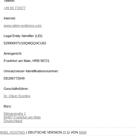
Telefon:
+49 69 772677
Internet:
www.rating-evidence.com
Legal Entity Identifier (LEI):
529900H7U10QMQQ4CU62
Amtsgericht:
Frankfurt am Main, HRB 58721
Umsatzsteuer-Identifikationsnummer:
DE286772649
Geschäftsführer:
Dr. Oliver Everling
Büro:
Ditmarstraße 1
60487 Frankfurt am Main
Deutschland
PANEL HOSTING
| DEUTSCHE VERSION (1.1) VON
MAM