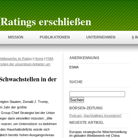
Ratings erschließen
MISSION
PUBLIKATIONEN
UNTERNEHMEN
§ 
ANERKENNUNG
ettbewerbs im Rating
|
Home
|
FMA
Anstieg der unseriösen Anbieter um
ESMA
Schwachstellen in der
SUCHE
inigten Staaten, Donald J. Trump,
em Jahr der größte
BÖRSEN-ZEITUNG
 Group Chief Strategist bei der Union
Podcast „Nachhaltiges Investieren“
leger dann einstellen müssten: „Wie
NEUESTE ARTIKEL
e nutzen, um Unterstützer zu belohnen
 des Haushaltsdefizits würde sich
Europas strategische Weichenstellung
rgleich bereits hohen Ausgangsniveau
im globalen Wettbewerb mit China