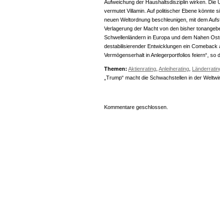
Aufweichung der Haushaltsdisziplin wirken. Die U
vermutet Villamin. Auf politischer Ebene könnte s
neuen Weltordnung beschleunigen, mit dem Aufs
Verlagerung der Macht von den bisher tonangeb
Schwellenländern in Europa und dem Nahen Oste
destabilisierender Entwicklungen ein Comeback al
Vermögenserhalt in Anlegerportfolios feiern“, so
Themen:
Aktienrating
,
Anleiherating
,
Länderratin
„Trump“ macht die Schwachstellen in der Weltwir
Kommentare geschlossen.