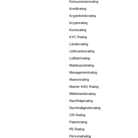
Konsumentenrating
Kreditrating
Kryptofondsrating
Kryptorating
Kunstrating
KYC-Rating
Länderrating
Lieferantenrating
Luftfahrtrating
Maklerpoolrating
Managementrating
Markenrating
Master-KAG Rating
Mittelstandsrating
Nachfolgerating
Nachhaltigkeitsrating
OR-Rating
Patentrating
PE-Rating
Personalrating