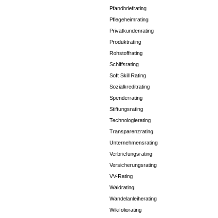
Pfandbriefrating
Pflegeheimrating
Privatkundenrating
Produktrating
Rohstoffrating
Schiffsrating
Soft Skill Rating
Sozialkreditrating
Spenderrating
Stiftungsrating
Technologierating
Transparenzrating
Unternehmensrating
Verbriefungsrating
Versicherungsrating
VV-Rating
Waldrating
Wandelanleiherating
Wikifoliorating