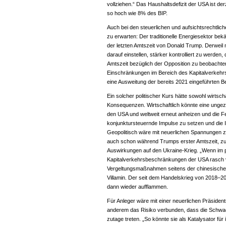
vollziehen.“ Das Haushaltsdefizit der USA ist derze
so hoch wie 8% des BIP.
Auch bei den steuerlichen und aufsichtsrechtli
zu erwarten: Der traditionelle Energiesektor b
der letzten Amtszeit von Donald Trump. Derweil
darauf einstellen, stärker kontrolliert zu werden
Amtszeit bezüglich der Opposition zu beobachte
Einschränkungen im Bereich des Kapitalverkehr
eine Ausweitung der bereits 2021 eingeführten 
Ein solcher politischer Kurs hätte sowohl wirtsch
Konsequenzen. Wirtschaftlich könnte eine ungezüg
den USA und weltweit erneut anheizen und die Fe
konjunktursteuernde Impulse zu setzen und die I
Geopolitisch wäre mit neuerlichen Spannungen 
auch schon während Trumps erster Amtszeit, zu
Auswirkungen auf den Ukraine-Krieg. „Wenn im 
Kapitalverkehrsbeschränkungen der USA rasch v
Vergeltungsmaßnahmen seitens der chinesische
Villamin. Der seit dem Handelskrieg von 2018–2
dann wieder aufflammen.
Für Anleger wäre mit einer neuerlichen Präsiden
anderem das Risiko verbunden, dass die Schwachs
zutage treten. „So könnte sie als Katalysator für