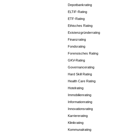
Depotbankrating
ELTIF-Rating
ETF-Rating
Ethisches Rating
Existenzgründerrating
Finanzrating
Fondsrating
Forensisches Rating
GKV-Rating
Governancerating
Hard Skill Rating
Health Care Rating
Hotelrating
Immobilienrating
Informationrating
Innovationsrating
Karriererating
Klinikrating
Kommunalrating