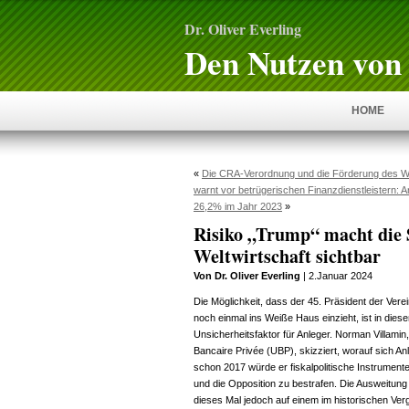
Dr. Oliver Everling
Den Nutzen von 
HOME
«
Die CRA-Verordnung und die Förderung des W
warnt vor betrügerischen Finanzdienstleistern: 
26,2% im Jahr 2023
»
Risiko „Trump“ macht die 
Weltwirtschaft sichtbar
Von Dr. Oliver Everling
| 2.Januar 2024
Die Möglichkeit, dass der 45. Präsident der Vere
noch einmal ins Weiße Haus einzieht, ist in dies
Unsicherheitsfaktor für Anleger. Norman Villamin,
Bancaire Privée (UBP), skizziert, worauf sich An
schon 2017 würde er fiskalpolitische Instrument
und die Opposition zu bestrafen. Die Ausweitung
dieses Mal jedoch auf einem im historischen Ve