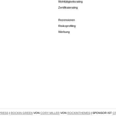
Wohltätigkeitsrating
Zertifikaterating
Rezensionen
Risikoprofiling
Werbung
PRESS
|
ROCKIN GREEN
VON
CORY MILLER
VON
ROCKINTHEMES
| SPONSOR IST
C