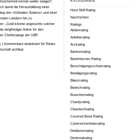
KATEGORIEN
nsicherheit könnte weiter steigen“,
ich damit die Herausbildung einer
Hard Skill Rating
tieg des «Globalen Südens» und einer
Nachrichten
enden Ländern hin zu
n. „Gold könnte angesichts solcher
Ratings
s langfristiger Anker für den
Aktienrating
 der Chefstratege der UBP.
Anleiherating
g
|
Kommentare deaktiviert
für Risiko
Arztrating
tschaft sichtbar
Bankenrating
Bankinternes Rating
Berechtigungsscheinrating
Beteiligungsrating
Bilanzrating
Biotechrating
Branchenrating
Charityrating
Cleantechrating
Covered Bond Rating
Cybersicherheitsrating
Debitorenrating
Denkmalrating