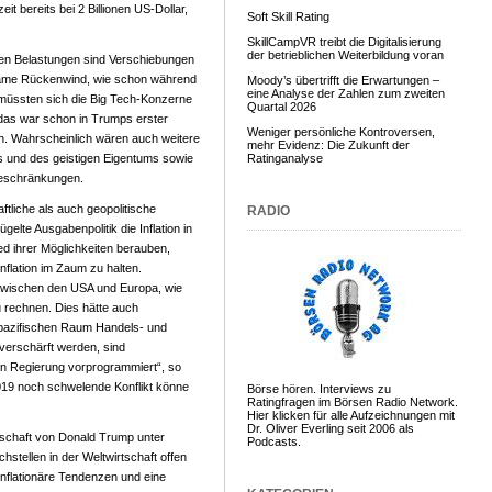
it bereits bei 2 Billionen US-Dollar,
Soft Skill Rating
SkillCampVR treibt die Digitalisierung
der betrieblichen Weiterbildung voran
chen Belastungen sind Verschiebungen
ekäme Rückenwind, wie schon während
Moody’s übertrifft die Erwartungen –
eine Analyse der Zahlen zum zweiten
 müssten sich die Big Tech-Konzerne
Quartal 2026
, das war schon in Trumps erster
Weniger persönliche Kontroversen,
n. Wahrscheinlich wären auch weitere
mehr Evidenz: Die Zukunft der
s und des geistigen Eigentums sowie
Ratinganalyse
Beschränkungen.
aftliche als auch geopolitische
RADIO
elte Ausgabenpolitik die Inflation in
d ihrer Möglichkeiten berauben,
nflation im Zaum zu halten.
zwischen den USA und Europa, wie
 rechnen. Dies hätte auch
pazifischen Raum Handels- und
erschärft werden, sind
n Regierung vorprogrammiert“, so
019 noch schwelende Konflikt könne
Börse hören. Interviews zu
Ratingfragen im Börsen Radio Network.
Hier klicken für alle Aufzeichnungen mit
Dr. Oliver Everling seit 2006 als
tschaft von Donald Trump unter
Podcasts.
tellen in der Weltwirtschaft offen
 inflationäre Tendenzen und eine