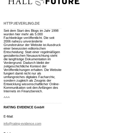
HTTP://EVERLING.DE
Seit dem Start des Blogs im Jahr 1998
wurden hier mehr als 5.000
Fachbeiträge veröffentlicht. Die seit
2006 nahezu unveränderte
Grundstruktur der Website ist Ausdruck
einer bewussten editorischen
Entscheidung: Statt einer regelmäßigen
gestalterischen Neuausrichtung steht
die langfristige Dokumentation im
Vordergrund. Dadurch bleibt der
zeitgeschichtliche Kontext der
Veröffentlichungen erhalten. Die Website
fungiert damit nicht nur als
umfangreiches digitales Facharchiv,
sondern zugleich als Zeugnis der
Entwicklung wissenschaftlicher Online-
Kommunikation seit den Anfängen des
Internets im Finanzbereich.
^^^
RATING EVIDENCE GmbH
E-Mail:
info@rating-evidence.com