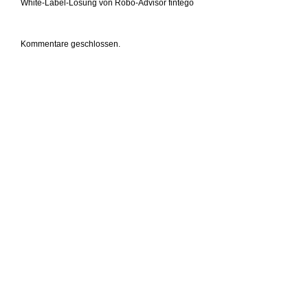
White-Label-Lösung von Robo-Advisor fintego
Kommentare geschlossen.