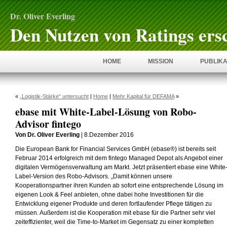
Dr. Oliver Everling
Den Nutzen von Ratings ers
HOME
MISSION
PUBLIKA
«
„Logistik-Stärke“ untersucht
|
Home
|
Mehr Kapital für DEFAMA
»
ebase mit White-Label-Lösung von Robo-
Advisor fintego
Von Dr. Oliver Everling
| 8.Dezember 2016
Die European Bank for Financial Services GmbH (ebase®) ist bereits seit
Februar 2014 erfolgreich mit dem fintego Managed Depot als Angebot einer
digitalen Vermögensverwaltung am Markt. Jetzt präsentiert ebase eine White
Label-Version des Robo-Advisors. „Damit können unsere
Kooperationspartner ihren Kunden ab sofort eine entsprechende Lösung im
eigenen Look & Feel anbieten, ohne dabei hohe Investitionen für die
Entwicklung eigener Produkte und deren fortlaufender Pflege tätigen zu
müssen. Außerdem ist die Kooperation mit ebase für die Partner sehr viel
zeiteffizienter, weil die Time-to-Market im Gegensatz zu einer kompletten