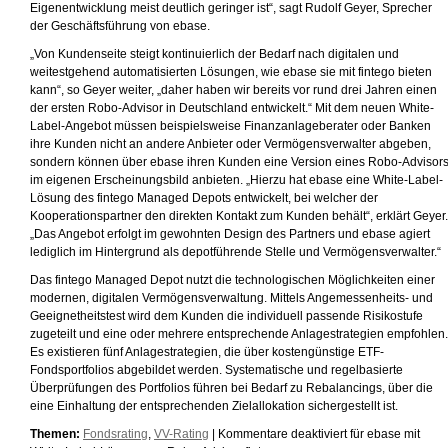
Eigenentwicklung meist deutlich geringer ist“, sagt Rudolf Geyer, Sprecher
der Geschäftsführung von ebase.
„Von Kundenseite steigt kontinuierlich der Bedarf nach digitalen und
weitestgehend automatisierten Lösungen, wie ebase sie mit fintego bieten
kann“, so Geyer weiter, „daher haben wir bereits vor rund drei Jahren einen
der ersten Robo-Advisor in Deutschland entwickelt.“ Mit dem neuen White-
Label-Angebot müssen beispielsweise Finanzanlageberater oder Banken
ihre Kunden nicht an andere Anbieter oder Vermögensverwalter abgeben,
sondern können über ebase ihren Kunden eine Version eines Robo-Advisor
im eigenen Erscheinungsbild anbieten. „Hierzu hat ebase eine White-Label-
Lösung des fintego Managed Depots entwickelt, bei welcher der
Kooperationspartner den direkten Kontakt zum Kunden behält“, erklärt Geyer.
„Das Angebot erfolgt im gewohnten Design des Partners und ebase agiert
lediglich im Hintergrund als depotführende Stelle und Vermögensverwalter.“
Das fintego Managed Depot nutzt die technologischen Möglichkeiten einer
modernen, digitalen Vermögensverwaltung. Mittels Angemessenheits- und
Geeignetheitstest wird dem Kunden die individuell passende Risikostufe
zugeteilt und eine oder mehrere entsprechende Anlagestrategien empfohlen.
Es existieren fünf Anlagestrategien, die über kostengünstige ETF-
Fondsportfolios abgebildet werden. Systematische und regelbasierte
Überprüfungen des Portfolios führen bei Bedarf zu Rebalancings, über die
eine Einhaltung der entsprechenden Zielallokation sichergestellt ist.
Themen:
Fondsrating
,
VV-Rating
|
Kommentare deaktiviert
für ebase mit