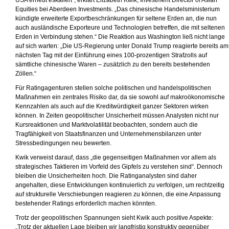
USA erneut eskaliert“, erklärt Elizabeth Kwik, Investment Director of Asian
Equities bei Aberdeen Investments. „Das chinesische Handelsministerium
kündigte erweiterte Exportbeschränkungen für seltene Erden an, die nun
auch ausländische Exporteure und Technologien betreffen, die mit seltenen
Erden in Verbindung stehen.“ Die Reaktion aus Washington ließ nicht lange
auf sich warten: „Die US-Regierung unter Donald Trump reagierte bereits am
nächsten Tag mit der Einführung eines 100-prozentigen Strafzolls auf
sämtliche chinesische Waren – zusätzlich zu den bereits bestehenden
Zöllen.“
Für Ratingagenturen stellen solche politischen und handelspolitischen
Maßnahmen ein zentrales Risiko dar, da sie sowohl auf makroökonomische
Kennzahlen als auch auf die Kreditwürdigkeit ganzer Sektoren wirken
können. In Zeiten geopolitischer Unsicherheit müssen Analysten nicht nur
Kursreaktionen und Marktvolatilität beobachten, sondern auch die
Tragfähigkeit von Staatsfinanzen und Unternehmensbilanzen unter
Stressbedingungen neu bewerten.
Kwik verweist darauf, dass „die gegenseitigen Maßnahmen vor allem als
strategisches Taktieren im Vorfeld des Gipfels zu verstehen sind“. Dennoch
bleiben die Unsicherheiten hoch. Die Ratinganalysten sind daher
angehalten, diese Entwicklungen kontinuierlich zu verfolgen, um rechtzeitig
auf strukturelle Verschiebungen reagieren zu können, die eine Anpassung
bestehender Ratings erforderlich machen könnten.
Trotz der geopolitischen Spannungen sieht Kwik auch positive Aspekte:
„Trotz der aktuellen Lage bleiben wir langfristig konstruktiv gegenüber