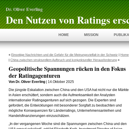
Dr. Oliver Everling
Den Nutzen von Ratings ers
HOME
MISSION
PUBLIKA
«
Einseitige Nachrichten und die Gefahr für die Meinungsvielfalt in der Schweiz
|
Home
|
China zwischen strukturellem Aufbruch und konjunktureller Herausforderung
»
Geopolitische Spannungen rücken in den Fokus
der Ratingagenturen
Von Dr. Oliver Everling
| 14.Oktober 2025
Die jüngste Eskalation zwischen China und den USA hat nicht nur die Märkte
in Asien erschüttert, sondern auch die Aufmerksamkeit der Analysten
internationaler Ratingagenturen auf sich gezogen. Die Experten sind
gefordert, die Entwicklungen mit besonderer Sorgfalt zu beobachten und
mögliche Konsequenzen für Länderratings, Unternehmensanleihen und
Handelsfinanzierungen einzuschätzen.
„In der vergangenen Woche sind die Spannungen zwischen China und den