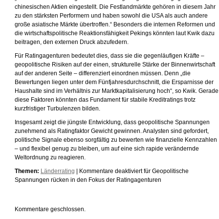
chinesischen Aktien eingestellt. Die Festlandmärkte gehören in diesem Jahr
zu den stärksten Performern und haben sowohl die USA als auch andere
große asiatische Märkte übertroffen.“ Besonders die internen Reformen und
die wirtschaftspolitische Reaktionsfähigkeit Pekings könnten laut Kwik dazu
beitragen, den externen Druck abzufedern.
Für Ratingagenturen bedeutet dies, dass sie die gegenläufigen Kräfte –
geopolitische Risiken auf der einen, strukturelle Stärke der Binnenwirtschaft
auf der anderen Seite – differenziert einordnen müssen. Denn „die
Bewertungen liegen unter dem Fünfjahresdurchschnitt, die Ersparnisse der
Haushalte sind im Verhältnis zur Marktkapitalisierung hoch“, so Kwik. Gerade
diese Faktoren könnten das Fundament für stabile Kreditratings trotz
kurzfristiger Turbulenzen bilden.
Insgesamt zeigt die jüngste Entwicklung, dass geopolitische Spannungen
zunehmend als Ratingfaktor Gewicht gewinnen. Analysten sind gefordert,
politische Signale ebenso sorgfältig zu bewerten wie finanzielle Kennzahlen
– und flexibel genug zu bleiben, um auf eine sich rapide verändernde
Weltordnung zu reagieren.
Themen:
Länderrating
|
Kommentare deaktiviert
für Geopolitische
Spannungen rücken in den Fokus der Ratingagenturen
Kommentare geschlossen.