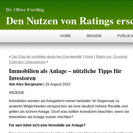
Dr. Oliver Everling
Den Nutzen von Ratings ers
HOME
MISSION
PUBLIKA
«
Das Erbe der verfehlten deutschen Energiepolitik
|
Home
|
Rating von „Economic
Franchise“-Unternehmen
»
Immobilien als Anlage – nützliche Tipps für
Investoren
Von Alex Bergmann
| 29.August 2022
ANZEIGE
Immobilien werden als Anlageform immer beliebter. Im Gegensatz zu
anderen Möglichkeiten versprechen sie eine deutlich höhere Rendite und
gelten als sichere Anlage. Doch was sollten Investoren beachten, wenn sie
Immobilien als Anlage nutzen möchten?
Für wen lohnt sich eine Immobilie als Anlage?