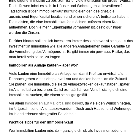
Eine eigene Immobilie zu besitzen, ist für viele Menschen ein großer Wunsch
Doch für wen lohnt es sich, in Häuser und Wohnungen zu investieren?
Tatsächlich ist der Immobilienkauf nur für diejenigen geeignet, die
ausreichend Eigenkapital besitzen und einen sicheren Arbeitsplatz haben.
Die meisten, die eine Immobilie kaufen möchten, müssen einen Kredit
aufnehmen. Doch je mehr Eigenkapital vorhanden ist, desto günstiger
werden die Zinsen.
Darüber hinaus sollten sich Investoren immer dessen bewusst sein, dass das
Investment in Immobilien wie alle anderen Anlageformen keine Garantie für
die Vermehrung des Vermögens ist. Es gibt immer ein gewisses Risiko, das
man bereit sein sollte, zu tragen.
Immobilien als Anlage kaufen – aber wo?
Viele kaufen eine Immobilie als Anlage, um damit Profit zu erwirtschaften.
Dennoch gehen viele sehr planvoll vor und denken bereits an die Zukunft.
Sie planen, die Immobilie, die sie zu Anlagezwecken gekauft haben, später
im Alter selbst zu beziehen. Da ist es natürlich von Vorteil, sich gleich eine
Immobilie zu suchen, die einem selbst gut gefällt.
Vor allem
Immobilien auf Mallorca sind beliebt
, da viele den Wunsch hegen,
im fortgeschrittenen Alter auszuwandern. Doch auch Häuser und Wohnunge
im Inland erfreuen sich großer Beliebtheit.
Wichtige Tipps für den Immobilienkauf
Wer Immobilien kaufen möchte – ganz gleich, ob als Investment oder um