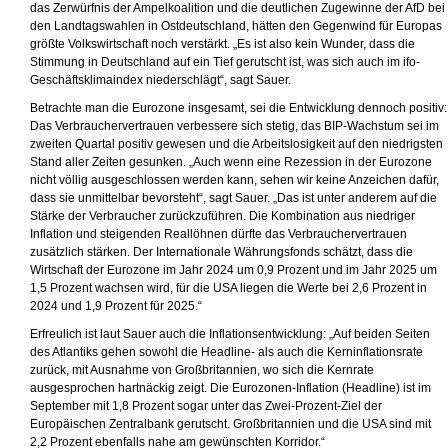
das Zerwürfnis der Ampelkoalition und die deutlichen Zugewinne der AfD bei
den Landtagswahlen in Ostdeutschland, hätten den Gegenwind für Europas
größte Volkswirtschaft noch verstärkt. „Es ist also kein Wunder, dass die
Stimmung in Deutschland auf ein Tief gerutscht ist, was sich auch im ifo-
Geschäftsklimaindex niederschlägt“, sagt Sauer.
Betrachte man die Eurozone insgesamt, sei die Entwicklung dennoch positiv:
Das Verbrauchervertrauen verbessere sich stetig, das BIP-Wachstum sei im
zweiten Quartal positiv gewesen und die Arbeitslosigkeit auf den niedrigsten
Stand aller Zeiten gesunken. „Auch wenn eine Rezession in der Eurozone
nicht völlig ausgeschlossen werden kann, sehen wir keine Anzeichen dafür,
dass sie unmittelbar bevorsteht“, sagt Sauer. „Das ist unter anderem auf die
Stärke der Verbraucher zurückzuführen. Die Kombination aus niedriger
Inflation und steigenden Reallöhnen dürfte das Verbrauchervertrauen
zusätzlich stärken. Der Internationale Währungsfonds schätzt, dass die
Wirtschaft der Eurozone im Jahr 2024 um 0,9 Prozent und im Jahr 2025 um
1,5 Prozent wachsen wird, für die USA liegen die Werte bei 2,6 Prozent in
2024 und 1,9 Prozent für 2025.“
Erfreulich ist laut Sauer auch die Inflationsentwicklung: „Auf beiden Seiten
des Atlantiks gehen sowohl die Headline- als auch die Kerninflationsrate
zurück, mit Ausnahme von Großbritannien, wo sich die Kernrate
ausgesprochen hartnäckig zeigt. Die Eurozonen-Inflation (Headline) ist im
September mit 1,8 Prozent sogar unter das Zwei-Prozent-Ziel der
Europäischen Zentralbank gerutscht. Großbritannien und die USA sind mit
2,2 Prozent ebenfalls nahe am gewünschten Korridor.“