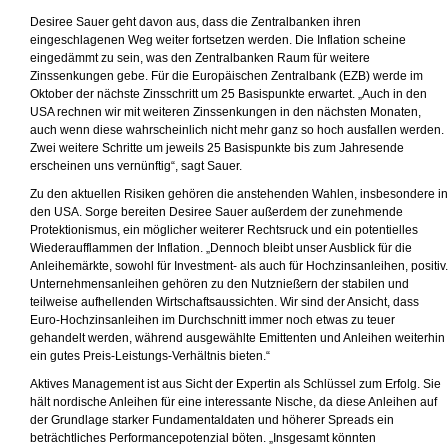
Desiree Sauer geht davon aus, dass die Zentralbanken ihren
eingeschlagenen Weg weiter fortsetzen werden. Die Inflation scheine
eingedämmt zu sein, was den Zentralbanken Raum für weitere
Zinssenkungen gebe. Für die Europäischen Zentralbank (EZB) werde im
Oktober der nächste Zinsschritt um 25 Basispunkte erwartet. „Auch in den
USA rechnen wir mit weiteren Zinssenkungen in den nächsten Monaten,
auch wenn diese wahrscheinlich nicht mehr ganz so hoch ausfallen werden.
Zwei weitere Schritte um jeweils 25 Basispunkte bis zum Jahresende
erscheinen uns vernünftig“, sagt Sauer.
Zu den aktuellen Risiken gehören die anstehenden Wahlen, insbesondere in
den USA. Sorge bereiten Desiree Sauer außerdem der zunehmende
Protektionismus, ein möglicher weiterer Rechtsruck und ein potentielles
Wiederaufflammen der Inflation. „Dennoch bleibt unser Ausblick für die
Anleihemärkte, sowohl für Investment- als auch für Hochzinsanleihen, positiv.
Unternehmensanleihen gehören zu den Nutznießern der stabilen und
teilweise aufhellenden Wirtschaftsaussichten. Wir sind der Ansicht, dass
Euro-Hochzinsanleihen im Durchschnitt immer noch etwas zu teuer
gehandelt werden, während ausgewählte Emittenten und Anleihen weiterhin
ein gutes Preis-Leistungs-Verhältnis bieten.“
Aktives Management ist aus Sicht der Expertin als Schlüssel zum Erfolg. Sie
hält nordische Anleihen für eine interessante Nische, da diese Anleihen auf
der Grundlage starker Fundamentaldaten und höherer Spreads ein
beträchtliches Performancepotenzial böten. „Insgesamt könnten