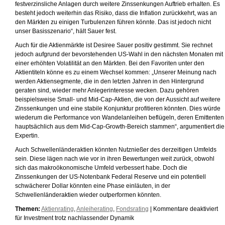
festverzinsliche Anlagen durch weitere Zinssenkungen Auftrieb erhalten. Es
besteht jedoch weiterhin das Risiko, dass die Inflation zurückkehrt, was an
den Märkten zu einigen Turbulenzen führen könnte. Das ist jedoch nicht
unser Basisszenario“, hält Sauer fest.
Auch für die Aktienmärkte ist Desiree Sauer positiv gestimmt. Sie rechnet
jedoch aufgrund der bevorstehenden US-Wahl in den nächsten Monaten mit
einer erhöhten Volatilität an den Märkten. Bei den Favoriten unter den
Aktientiteln könne es zu einem Wechsel kommen: „Unserer Meinung nach
werden Aktiensegmente, die in den letzten Jahren in den Hintergrund
geraten sind, wieder mehr Anlegerinteresse wecken. Dazu gehören
beispielsweise Small- und Mid-Cap-Aktien, die von der Aussicht auf weitere
Zinssenkungen und eine stabile Konjunktur profitieren könnten. Dies würde
wiederum die Performance von Wandelanleihen beflügeln, deren Emittenten
hauptsächlich aus dem Mid-Cap-Growth-Bereich stammen“, argumentiert die
Expertin.
Auch Schwellenländeraktien könnten Nutznießer des derzeitigen Umfelds
sein. Diese lägen nach wie vor in ihren Bewertungen weit zurück, obwohl
sich das makroökonomische Umfeld verbessert habe. Doch die
Zinssenkungen der US-Notenbank Federal Reserve und ein potentiell
schwächerer Dollar könnten eine Phase einläuten, in der
Schwellenländeraktien wieder outperformen könnten.
Themen:
Aktienrating
,
Anleiherating
,
Fondsrating
|
Kommentare deaktiviert
für Investment trotz nachlassender Dynamik