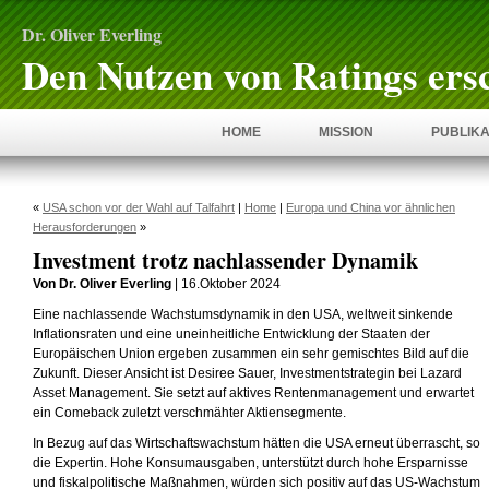
Dr. Oliver Everling
Den Nutzen von Ratings ers
HOME
MISSION
PUBLIKA
«
USA schon vor der Wahl auf Talfahrt
|
Home
|
Europa und China vor ähnlichen
Herausforderungen
»
Investment trotz nachlassender Dynamik
Von Dr. Oliver Everling
| 16.Oktober 2024
Eine nachlassende Wachstumsdynamik in den USA, weltweit sinkende
Inflationsraten und eine uneinheitliche Entwicklung der Staaten der
Europäischen Union ergeben zusammen ein sehr gemischtes Bild auf die
Zukunft. Dieser Ansicht ist Desiree Sauer, Investmentstrategin bei Lazard
Asset Management. Sie setzt auf aktives Rentenmanagement und erwartet
ein Comeback zuletzt verschmähter Aktiensegmente.
In Bezug auf das Wirtschaftswachstum hätten die USA erneut überrascht, so
die Expertin. Hohe Konsumausgaben, unterstützt durch hohe Ersparnisse
und fiskalpolitische Maßnahmen, würden sich positiv auf das US-Wachstum