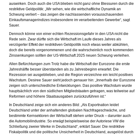
auswirken. Doch auch die USA blieben nicht ganz ohne Blessuren durch die
restriktive Geldpolitik: „Wir sehen, wie die wirtschaftliche Dynamik an
Schwung verliert – das zeigen die nachlassenden vorausschauenden
Einkaufsmanagerindizes insbesondere im verarbeitenden Gewerbe“, sagt
Sauer.
Dennoch könne von einer echten Rezessionsgefahr in den USA nicht die
Rede sein. Zwar dürfte sich die Wirtschaft im Laufe dieses Jahres als
verzögerter Effekt der restriktiven Geldpolitik noch etwas weiter abkühlen,
doch die bereits vorgenommenen und die wahrscheinlich noch kommenden
Zinssenkungen sollten der US-Wirtschaft 2025 neuen Schwung verleihen.
Allen Befürchtungen zum Trotz habe die Wirtschaft der Eurozone die erste
Jahreshälfte besser überstanden als zu Jahresbeginn erwartet. Die
Rezession sei ausgeblieben, und die Region verzeichne ein leicht positives
Wachstum. Desiree Sauer sieht jedoch genauer hin: „Innerhalb der Eurozon
zeigen sich unterschiedliche Entwicklungen. Das positive Wachstum wurde
hauptsächlich von den südlichen Mitgliedstaaten getragen, was teilweise auf
Reformen und höhere Staatsausgaben zurückzuführen ist.“
In Deutschland zeige sich ein anderes Bild: „Als Exportnation leidet
Deutschland unter der anhaltenden globalen Nachfrageschwäche, und
bestimmte Kernsektoren der Wirtschaft stehen unter Druck – darunter auch
die Automobilindustrie. So erwägt beispielsweise der Autoriese VW die
Schließung zweier Werke in Deutschland“, erklärt Sauer. Die restriktive
Fiskalpolitik und die politische Unsicherheit in Deutschland, ausgelöst durch