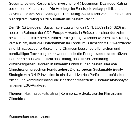
Governance und Responsible Investment (RI) Lösungen. Das neue Rating
bezieht drei Kriterien ein: Die Holdings im Fonds, die Anlagepolitik und die
Governance des Asset Managers. Die Rating-Skala reicht von einem Blatt als
niedrigstem Rating bis zu 5 Blättern als bestem Rating.
Der NN (L) European Sustainable Equity Fonds (ISIN: LU0991964320) ist
heute im Rahmen der CDP Europe A-wards in Brüssel als einer der zehn
besten Fonds mit einem 5-Blätter-Rating ausgezeichnet worden. Das Rating
verdeutlicht, dass die Unternehmen im Fonds im Durchschnitt CO2-effizienter
sind, klimabezogene Risiken und Chancen besser veröffentlichen und
bereitwilliger Technologien anwenden, die die Energiewende unterstützen.
Darüber hinaus verdeutlicht das Rating, dass unser Monitoring
klimabezogener Faktoren in unserem Fonds zu den besten aller von
Climetrics untersuchten Fonds gehört. Die European Sustainable Equity
Strategie von NN IP investiert in ein diversifiziertes Portfolio europäischer
Aktien und kombiniert dabei die klassische finanzielle Fundamentalanalyse
mit einer ESG-Analyse.
Themen:
Nachhaltigkeitsrating
|
Kommentare deaktiviert
für Klimarating
Climetrics
Kommentare geschlossen.