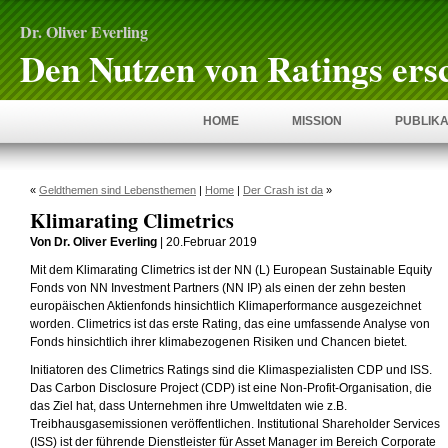
Dr. Oliver Everling
Den Nutzen von Ratings ers
HOME
MISSION
PUBLIKA
«
Geldthemen sind Lebensthemen
|
Home
|
Der Crash ist da
»
Klimarating Climetrics
Von Dr. Oliver Everling
| 20.Februar 2019
Mit dem Klimarating Climetrics ist der NN (L) European Sustainable Equity
Fonds von NN Investment Partners (NN IP) als einen der zehn besten
europäischen Aktienfonds hinsichtlich Klimaperformance ausgezeichnet
worden. Climetrics ist das erste Rating, das eine umfassende Analyse von
Fonds hinsichtlich ihrer klimabezogenen Risiken und Chancen bietet.
Initiatoren des Climetrics Ratings sind die Klimaspezialisten CDP und ISS.
Das Carbon Disclosure Project (CDP) ist eine Non-Profit-Organisation, die
das Ziel hat, dass Unternehmen ihre Umweltdaten wie z.B.
Treibhausgasemissionen veröffentlichen. Institutional Shareholder Services
(ISS) ist der führende Dienstleister für Asset Manager im Bereich Corporate