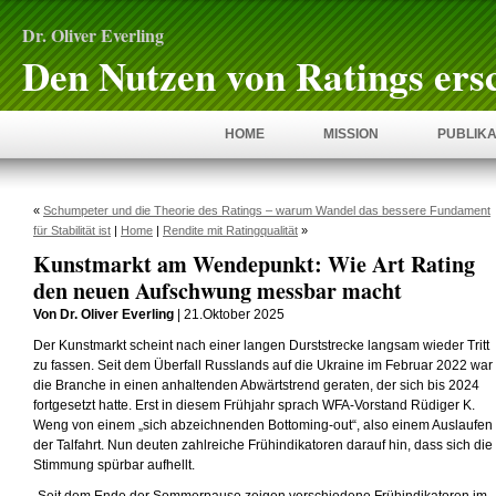
Dr. Oliver Everling
Den Nutzen von Ratings ers
HOME
MISSION
PUBLIKA
«
Schumpeter und die Theorie des Ratings – warum Wandel das bessere Fundament
für Stabilität ist
|
Home
|
Rendite mit Ratingqualität
»
Kunstmarkt am Wendepunkt: Wie Art Rating
den neuen Aufschwung messbar macht
Von Dr. Oliver Everling
| 21.Oktober 2025
Der Kunstmarkt scheint nach einer langen Durststrecke langsam wieder Tritt
zu fassen. Seit dem Überfall Russlands auf die Ukraine im Februar 2022 war
die Branche in einen anhaltenden Abwärtstrend geraten, der sich bis 2024
fortgesetzt hatte. Erst in diesem Frühjahr sprach WFA-Vorstand Rüdiger K.
Weng von einem „sich abzeichnenden Bottoming-out“, also einem Auslaufen
der Talfahrt. Nun deuten zahlreiche Frühindikatoren darauf hin, dass sich die
Stimmung spürbar aufhellt.