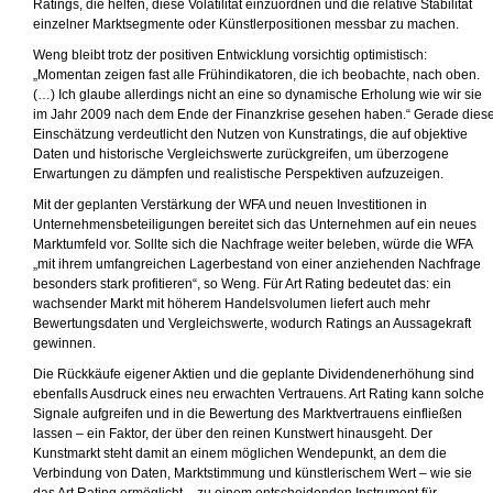
Ratings, die helfen, diese Volatilität einzuordnen und die relative Stabilität
einzelner Marktsegmente oder Künstlerpositionen messbar zu machen.
Weng bleibt trotz der positiven Entwicklung vorsichtig optimistisch:
„Momentan zeigen fast alle Frühindikatoren, die ich beobachte, nach oben.
(…) Ich glaube allerdings nicht an eine so dynamische Erholung wie wir sie
im Jahr 2009 nach dem Ende der Finanzkrise gesehen haben.“ Gerade dies
Einschätzung verdeutlicht den Nutzen von Kunstratings, die auf objektive
Daten und historische Vergleichswerte zurückgreifen, um überzogene
Erwartungen zu dämpfen und realistische Perspektiven aufzuzeigen.
Mit der geplanten Verstärkung der WFA und neuen Investitionen in
Unternehmensbeteiligungen bereitet sich das Unternehmen auf ein neues
Marktumfeld vor. Sollte sich die Nachfrage weiter beleben, würde die WFA
„mit ihrem umfangreichen Lagerbestand von einer anziehenden Nachfrage
besonders stark profitieren“, so Weng. Für Art Rating bedeutet das: ein
wachsender Markt mit höherem Handelsvolumen liefert auch mehr
Bewertungsdaten und Vergleichswerte, wodurch Ratings an Aussagekraft
gewinnen.
Die Rückkäufe eigener Aktien und die geplante Dividendenerhöhung sind
ebenfalls Ausdruck eines neu erwachten Vertrauens. Art Rating kann solche
Signale aufgreifen und in die Bewertung des Marktvertrauens einfließen
lassen – ein Faktor, der über den reinen Kunstwert hinausgeht. Der
Kunstmarkt steht damit an einem möglichen Wendepunkt, an dem die
Verbindung von Daten, Marktstimmung und künstlerischem Wert – wie sie