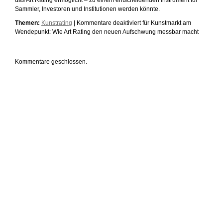
das Art Rating ermöglicht – zu einem entscheidenden Instrument für
Sammler, Investoren und Institutionen werden könnte.
Themen:
Kunstrating
|
Kommentare deaktiviert
für Kunstmarkt am
Wendepunkt: Wie Art Rating den neuen Aufschwung messbar macht
Kommentare geschlossen.