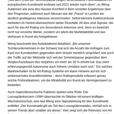
„Seit dem Ende der Sommerpause zeigen verschiedene Frühindikatoren im
europäischen Kunstmarkt erstmals seit 2022 wieder nach oben“, so Weng.
Auktionen wie jene des Hauses Kornfeld in Bern erzielten Ergebnisse über
den Prognosen, während auch Messen wie die „Frieze“ in London ein
deutlich gestiegenes Interesse verzeichneten. Selbst kleinere Auktionshäuse
meldeten im Herbst überraschend starke Resultate. All dies sind Signale, die
auch für das Art Rating von besonderem Interesse sind, denn es bewertet
nicht nur einzelne Werke, sondern vor allem die Marktstabilität und das
Vertrauen in Kunst als Anlageklasse.
Weng beschreibt den Aufwärtstrend detailliert: „Bei unserem
Tochterunternehmen in der Schweiz hat sich die Anzahl der Anfragen zum
Kauf von Kunstwerken gegenüber dem Vorjahr merklich vergrößert, wie auch
der Traffic auf der Webseite sich seit der Sommerpause gegenüber dem
Vergleichszeitraum des Vorjahres um mehr als 30 % erhöht hat. Das zieht
erfahrungsgemäß sukzessive auch höhere Umsätze nach sich.“ Ein solches
Marktverhalten ist für Art-Rating-Systeme ein klarer Hinweis auf ein sich
verbesserndes Investitionsklima – denn Ratingmodelle erfassen genau
solche Frühindikatoren, um die Attraktivität von Kunst als Vermögenswert zu
bewerten.
Auch makroökonomische Faktoren spielen eine Rolle. Der
Luxusgüterkonzern LVMH überraschte im Oktober mit einem kräftigen
Wachstumsschub, was laut Weng eine Signalwirkung für den Kunstmarkt
entfaltet: „Der Kunstmarkt gilt als Teil des Luxusgütermarktes, verhält sich in
seinen Trends aber volatiler als dieser.“ Hier zeigt sich die Relevanz von Art