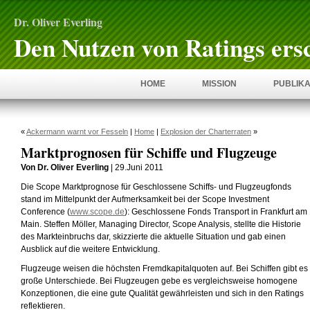
Dr. Oliver Everling
Den Nutzen von Ratings ers
HOME
MISSION
PUBLIKA
«
Ackermann warnt vor Fesseln
|
Home
|
Explosion der Charterraten
»
Marktprognosen für Schiffe und Flugzeuge
Von Dr. Oliver Everling
| 29.Juni 2011
Die Scope Marktprognose für Geschlossene Schiffs- und Flugzeugfonds
stand im Mittelpunkt der Aufmerksamkeit bei der Scope Investment
Conference (
www.scope.de
): Geschlossene Fonds Transport in Frankfurt am
Main. Steffen Möller, Managing Director, Scope Analysis, stellte die Historie
des Markteinbruchs dar, skizzierte die aktuelle Situation und gab einen
Ausblick auf die weitere Entwicklung.
Flugzeuge weisen die höchsten Fremdkapitalquoten auf. Bei Schiffen gibt es
große Unterschiede. Bei Flugzeugen gebe es vergleichsweise homogene
Konzeptionen, die eine gute Qualität gewährleisten und sich in den Ratings
reflektieren.