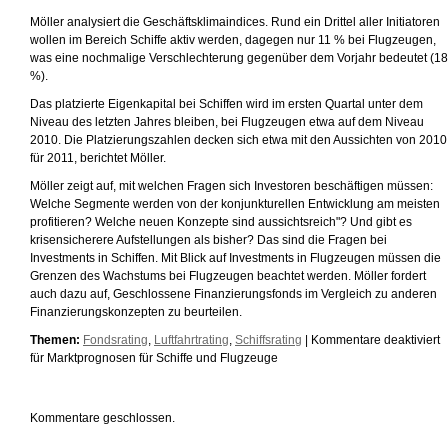
Möller analysiert die Geschäftsklimaindices. Rund ein Drittel aller Initiatoren
wollen im Bereich Schiffe aktiv werden, dagegen nur 11 % bei Flugzeugen,
was eine nochmalige Verschlechterung gegenüber dem Vorjahr bedeutet (18
%).
Das platzierte Eigenkapital bei Schiffen wird im ersten Quartal unter dem
Niveau des letzten Jahres bleiben, bei Flugzeugen etwa auf dem Niveau
2010. Die Platzierungszahlen decken sich etwa mit den Aussichten von 2010
für 2011, berichtet Möller.
Möller zeigt auf, mit welchen Fragen sich Investoren beschäftigen müssen:
Welche Segmente werden von der konjunkturellen Entwicklung am meisten
profitieren? Welche neuen Konzepte sind aussichtsreich"? Und gibt es
krisensicherere Aufstellungen als bisher? Das sind die Fragen bei
Investments in Schiffen. Mit Blick auf Investments in Flugzeugen müssen die
Grenzen des Wachstums bei Flugzeugen beachtet werden. Möller fordert
auch dazu auf, Geschlossene Finanzierungsfonds im Vergleich zu anderen
Finanzierungskonzepten zu beurteilen.
Themen:
Fondsrating
,
Luftfahrtrating
,
Schiffsrating
|
Kommentare deaktiviert
für Marktprognosen für Schiffe und Flugzeuge
Kommentare geschlossen.