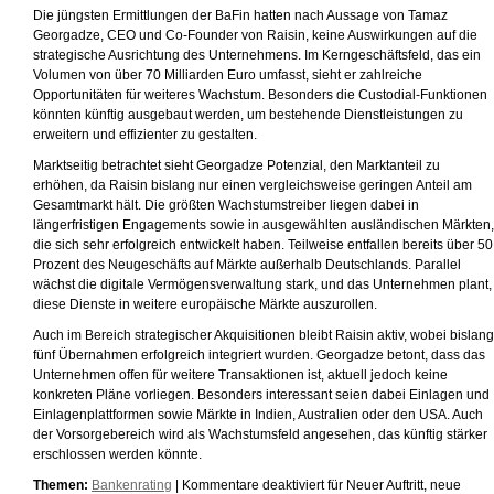
Die jüngsten Ermittlungen der BaFin hatten nach Aussage von Tamaz
Georgadze, CEO und Co-Founder von Raisin, keine Auswirkungen auf die
strategische Ausrichtung des Unternehmens. Im Kerngeschäftsfeld, das ein
Volumen von über 70 Milliarden Euro umfasst, sieht er zahlreiche
Opportunitäten für weiteres Wachstum. Besonders die Custodial-Funktionen
könnten künftig ausgebaut werden, um bestehende Dienstleistungen zu
erweitern und effizienter zu gestalten.
Marktseitig betrachtet sieht Georgadze Potenzial, den Marktanteil zu
erhöhen, da Raisin bislang nur einen vergleichsweise geringen Anteil am
Gesamtmarkt hält. Die größten Wachstumstreiber liegen dabei in
längerfristigen Engagements sowie in ausgewählten ausländischen Märkten,
die sich sehr erfolgreich entwickelt haben. Teilweise entfallen bereits über 50
Prozent des Neugeschäfts auf Märkte außerhalb Deutschlands. Parallel
wächst die digitale Vermögensverwaltung stark, und das Unternehmen plant,
diese Dienste in weitere europäische Märkte auszurollen.
Auch im Bereich strategischer Akquisitionen bleibt Raisin aktiv, wobei bislang
fünf Übernahmen erfolgreich integriert wurden. Georgadze betont, dass das
Unternehmen offen für weitere Transaktionen ist, aktuell jedoch keine
konkreten Pläne vorliegen. Besonders interessant seien dabei Einlagen und
Einlagenplattformen sowie Märkte in Indien, Australien oder den USA. Auch
der Vorsorgebereich wird als Wachstumsfeld angesehen, das künftig stärker
erschlossen werden könnte.
Themen:
Bankenrating
|
Kommentare deaktiviert
für Neuer Auftritt, neue