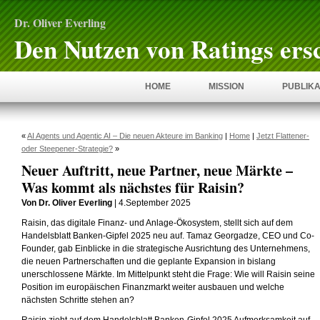
Dr. Oliver Everling
Den Nutzen von Ratings ers
HOME
MISSION
PUBLIKA
«
AI Agents und Agentic AI – Die neuen Akteure im Banking
|
Home
|
Jetzt Flattener-
oder Steepener-Strategie?
»
Neuer Auftritt, neue Partner, neue Märkte –
Was kommt als nächstes für Raisin?
Von Dr. Oliver Everling
| 4.September 2025
Raisin, das digitale Finanz- und Anlage-Ökosystem, stellt sich auf dem
Handelsblatt Banken-Gipfel 2025 neu auf. Tamaz Georgadze, CEO und Co-
Founder, gab Einblicke in die strategische Ausrichtung des Unternehmens,
die neuen Partnerschaften und die geplante Expansion in bislang
unerschlossene Märkte. Im Mittelpunkt steht die Frage: Wie will Raisin seine
Position im europäischen Finanzmarkt weiter ausbauen und welche
nächsten Schritte stehen an?