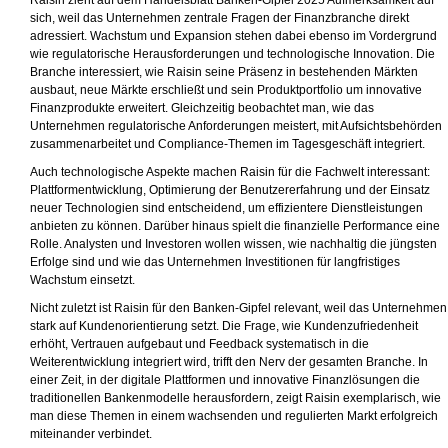
Raisin zieht auf dem Handelsblatt Banken-Gipfel 2025 Aufmerksamkeit auf
sich, weil das Unternehmen zentrale Fragen der Finanzbranche direkt
adressiert. Wachstum und Expansion stehen dabei ebenso im Vordergrund
wie regulatorische Herausforderungen und technologische Innovation. Die
Branche interessiert, wie Raisin seine Präsenz in bestehenden Märkten
ausbaut, neue Märkte erschließt und sein Produktportfolio um innovative
Finanzprodukte erweitert. Gleichzeitig beobachtet man, wie das
Unternehmen regulatorische Anforderungen meistert, mit Aufsichtsbehörden
zusammenarbeitet und Compliance-Themen im Tagesgeschäft integriert.
Auch technologische Aspekte machen Raisin für die Fachwelt interessant:
Plattformentwicklung, Optimierung der Benutzererfahrung und der Einsatz
neuer Technologien sind entscheidend, um effizientere Dienstleistungen
anbieten zu können. Darüber hinaus spielt die finanzielle Performance eine
Rolle. Analysten und Investoren wollen wissen, wie nachhaltig die jüngsten
Erfolge sind und wie das Unternehmen Investitionen für langfristiges
Wachstum einsetzt.
Nicht zuletzt ist Raisin für den Banken-Gipfel relevant, weil das Unternehmen
stark auf Kundenorientierung setzt. Die Frage, wie Kundenzufriedenheit
erhöht, Vertrauen aufgebaut und Feedback systematisch in die
Weiterentwicklung integriert wird, trifft den Nerv der gesamten Branche. In
einer Zeit, in der digitale Plattformen und innovative Finanzlösungen die
traditionellen Bankenmodelle herausfordern, zeigt Raisin exemplarisch, wie
man diese Themen in einem wachsenden und regulierten Markt erfolgreich
miteinander verbindet.