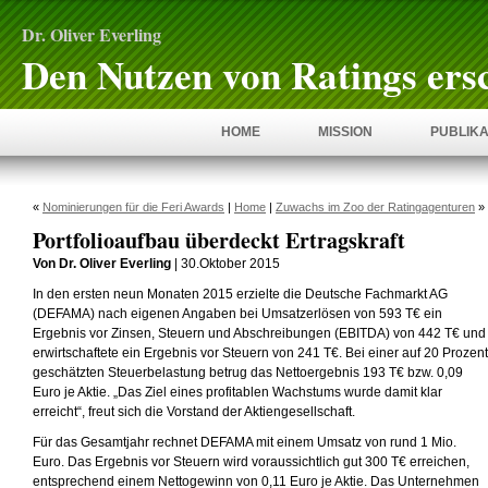
Dr. Oliver Everling
Den Nutzen von Ratings ers
HOME
MISSION
PUBLIKA
«
Nominierungen für die Feri Awards
|
Home
|
Zuwachs im Zoo der Ratingagenturen
»
Portfolioaufbau überdeckt Ertragskraft
Von Dr. Oliver Everling
| 30.Oktober 2015
In den ersten neun Monaten 2015 erzielte die Deutsche Fachmarkt AG
(DEFAMA) nach eigenen Angaben bei Umsatzerlösen von 593 T€ ein
Ergebnis vor Zinsen, Steuern und Abschreibungen (EBITDA) von 442 T€ und
erwirtschaftete ein Ergebnis vor Steuern von 241 T€. Bei einer auf 20 Prozent
geschätzten Steuerbelastung betrug das Nettoergebnis 193 T€ bzw. 0,09
Euro je Aktie. „Das Ziel eines profitablen Wachstums wurde damit klar
erreicht“, freut sich die Vorstand der Aktiengesellschaft.
Für das Gesamtjahr rechnet DEFAMA mit einem Umsatz von rund 1 Mio.
Euro. Das Ergebnis vor Steuern wird voraussichtlich gut 300 T€ erreichen,
entsprechend einem Nettogewinn von 0,11 Euro je Aktie. Das Unternehmen