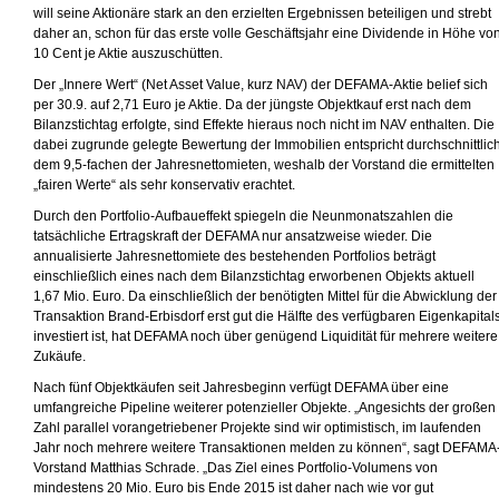
will seine Aktionäre stark an den erzielten Ergebnissen beteiligen und strebt
daher an, schon für das erste volle Geschäftsjahr eine Dividende in Höhe vo
10 Cent je Aktie auszuschütten.
Der „Innere Wert“ (Net Asset Value, kurz NAV) der DEFAMA-Aktie belief sich
per 30.9. auf 2,71 Euro je Aktie. Da der jüngste Objektkauf erst nach dem
Bilanzstichtag erfolgte, sind Effekte hieraus noch nicht im NAV enthalten. Die
dabei zugrunde gelegte Bewertung der Immobilien entspricht durchschnittlic
dem 9,5-fachen der Jahresnettomieten, weshalb der Vorstand die ermittelten
„fairen Werte“ als sehr konservativ erachtet.
Durch den Portfolio-Aufbaueffekt spiegeln die Neunmonatszahlen die
tatsächliche Ertragskraft der DEFAMA nur ansatzweise wieder. Die
annualisierte Jahresnettomiete des bestehenden Portfolios beträgt
einschließlich eines nach dem Bilanzstichtag erworbenen Objekts aktuell
1,67 Mio. Euro. Da einschließlich der benötigten Mittel für die Abwicklung der
Transaktion Brand-Erbisdorf erst gut die Hälfte des verfügbaren Eigenkapital
investiert ist, hat DEFAMA noch über genügend Liquidität für mehrere weitere
Zukäufe.
Nach fünf Objektkäufen seit Jahresbeginn verfügt DEFAMA über eine
umfangreiche Pipeline weiterer potenzieller Objekte. „Angesichts der großen
Zahl parallel vorangetriebener Projekte sind wir optimistisch, im laufenden
Jahr noch mehrere weitere Transaktionen melden zu können“, sagt DEFAMA
Vorstand Matthias Schrade. „Das Ziel eines Portfolio-Volumens von
mindestens 20 Mio. Euro bis Ende 2015 ist daher nach wie vor gut