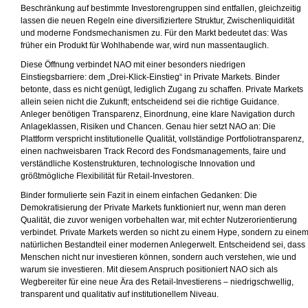
Beschränkung auf bestimmte Investorengruppen sind entfallen, gleichzeitig
lassen die neuen Regeln eine diversifiziertere Struktur, Zwischenliquidität
und moderne Fondsmechanismen zu. Für den Markt bedeutet das: Was
früher ein Produkt für Wohlhabende war, wird nun massentauglich.
Diese Öffnung verbindet NAO mit einer besonders niedrigen
Einstiegsbarriere: dem „Drei-Klick-Einstieg“ in Private Markets. Binder
betonte, dass es nicht genügt, lediglich Zugang zu schaffen. Private Markets
allein seien nicht die Zukunft; entscheidend sei die richtige Guidance.
Anleger benötigen Transparenz, Einordnung, eine klare Navigation durch
Anlageklassen, Risiken und Chancen. Genau hier setzt NAO an: Die
Plattform verspricht institutionelle Qualität, vollständige Portfoliotransparenz,
einen nachweisbaren Track Record des Fondsmanagements, faire und
verständliche Kostenstrukturen, technologische Innovation und
größtmögliche Flexibilität für Retail-Investoren.
Binder formulierte sein Fazit in einem einfachen Gedanken: Die
Demokratisierung der Private Markets funktioniert nur, wenn man deren
Qualität, die zuvor wenigen vorbehalten war, mit echter Nutzerorientierung
verbindet. Private Markets werden so nicht zu einem Hype, sondern zu eine
natürlichen Bestandteil einer modernen Anlegerwelt. Entscheidend sei, dass
Menschen nicht nur investieren können, sondern auch verstehen, wie und
warum sie investieren. Mit diesem Anspruch positioniert NAO sich als
Wegbereiter für eine neue Ära des Retail-Investierens – niedrigschwellig,
transparent und qualitativ auf institutionellem Niveau.