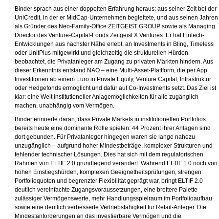
Binder sprach aus einer doppelten Erfahrung heraus: aus seiner Zeit bei der
UniCredit, in der er MidCap-Unternehmen begleitete, und aus seinen Jahren
als Gründer des Neo-Family-Office ZEITGEIST GROUP sowie als Managing
Director des Venture-Capital-Fonds Zeitgeist X Ventures. Er hat Fintech-
Entwicklungen aus nächster Nähe erlebt, an Investments in Bling, Timeless
oder UnitPlus mitgewirkt und gleichzeitig die strukturellen Hürden
beobachtet, die Privatanleger am Zugang zu privaten Märkten hindern. Aus
dieser Erkenntnis entstand NAO – eine Multi-Asset-Plattform, die per App
Investitionen ab einem Euro in Private Equity, Venture Capital, Infrastruktur
oder Hedgefonds ermöglicht und dafür auf Co-Investments setzt. Das Ziel ist
klar: eine Welt institutioneller Anlagemöglichkeiten für alle zugänglich
machen, unabhängig vom Vermögen.
Binder erinnerte daran, dass Private Markets in institutionellen Portfolios
bereits heute eine dominante Rolle spielen: 44 Prozent ihrer Anlagen sind
dort gebunden. Für Privatanleger hingegen waren sie lange nahezu
unzugänglich – aufgrund hoher Mindestbeträge, komplexer Strukturen und
fehlender technischer Lösungen. Dies hat sich mit dem regulatorischen
Rahmen von ELTIF 2.0 grundlegend verändert. Während ELTIF 1.0 noch von
hohen Einstiegshürden, komplexen Geeignetheitsprüfungen, strengen
Portfolioquoten und begrenzter Flexibilität geprägt war, bringt ELTIF 2.0
deutlich vereinfachte Zugangsvoraussetzungen, eine breitere Palette
zulässiger Vermögenswerte, mehr Handlungsspielraum im Portfolioaufbau
sowie eine deutlich verbesserte Vertriebsfähigkeit für Retail-Anleger. Die
Mindestanforderungen an das investierbare Vermögen und die