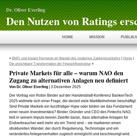
Dr. Oliver Everling
Den Nutzen von Ratings ers
HOME
MISSION
PUBLIKA
«
BNPL und Instant Payments im Wandel des modernen Zahlungsverkehrs
|
Home
|
Die unsichtbare Transformation der Finanzinfrastruktur
»
Private Markets für alle – warum NAO den
Zugang zu alternativen Anlagen neu definiert
Von Dr. Oliver Everling
| 3.Dezember 2025
Der Vortrag von Robin Binder auf der Handelsblatt-Konferenz BankenTech
2025 widmete sich einer Frage, die derzeit viele Marktteilnehmer beschäftigt:
Sind Private Markets ein kurzfristiger Hype oder bilden sie das Fundament
einer neuen Investmentära? Binder, Gründer und CEO des Fintechs NAO,
ließ in seinem Impuls keinen Zweifel daran, dass alternative Anlagen für
Endverbraucher weit mehr als ein Trend sind – sie markieren einen
strukturellen Wandel, der durch Regulierung, Technologie und ein
verändertes Anlegerverhalten zugleich ermöglicht und beschleunigt wird.