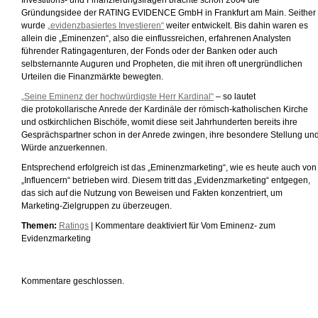
Investitions- und Finanzierungsfragen brachte schon 2004 die
Gründungsidee der RATING EVIDENCE GmbH in Frankfurt am Main. Seither
wurde
„evidenzbasiertes Investieren“
weiter entwickelt. Bis dahin waren es
allein die „Eminenzen“, also die einflussreichen, erfahrenen Analysten
führender Ratingagenturen, der Fonds oder der Banken oder auch
selbsternannte Auguren und Propheten, die mit ihren oft unergründlichen
Urteilen die Finanzmärkte bewegten.
„Seine Eminenz der hochwürdigste Herr Kardinal“
– so lautet
die protokollarische Anrede der Kardinäle der römisch-katholischen Kirche
und ostkirchlichen Bischöfe, womit diese seit Jahrhunderten bereits ihre
Gesprächspartner schon in der Anrede zwingen, ihre besondere Stellung un
Würde anzuerkennen.
Entsprechend erfolgreich ist das „Eminenzmarketing“, wie es heute auch von
„Influencern“ betrieben wird. Diesem tritt das „Evidenzmarketing“ entgegen,
das sich auf die Nutzung von Beweisen und Fakten konzentriert, um
Marketing-Zielgruppen zu überzeugen.
Themen:
Ratings
|
Kommentare deaktiviert
für Vom Eminenz- zum
Evidenzmarketing
Kommentare geschlossen.