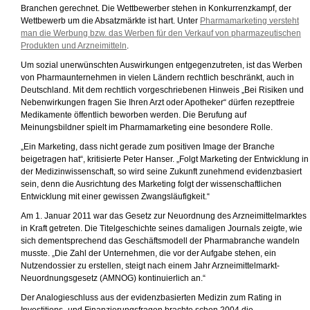
Branchen gerechnet. Die Wettbewerber stehen in Konkurrenzkampf, der
Wettbewerb um die Absatzmärkte ist hart. Unter
Pharmamarketing versteht
man die Werbung bzw. das Werben für den Verkauf von pharmazeutischen
Produkten und Arzneimitteln
.
Um sozial unerwünschten Auswirkungen entgegenzutreten, ist das Werben
von Pharmaunternehmen in vielen Ländern rechtlich beschränkt, auch in
Deutschland. Mit dem rechtlich vorgeschriebenen Hinweis „Bei Risiken und
Nebenwirkungen fragen Sie Ihren Arzt oder Apotheker“ dürfen rezeptfreie
Medikamente öffentlich beworben werden. Die Berufung auf
Meinungsbildner spielt im Pharmamarketing eine besondere Rolle.
„Ein Marketing, dass nicht gerade zum positiven Image der Branche
beigetragen hat“, kritisierte Peter Hanser. „Folgt Marketing der Entwicklung in
der Medizinwissenschaft, so wird seine Zukunft zunehmend evidenzbasiert
sein, denn die Ausrichtung des Marketing folgt der wissenschaftlichen
Entwicklung mit einer gewissen Zwangsläufigkeit.“
Am 1. Januar 2011 war das Gesetz zur Neuordnung des Arzneimittelmarktes
in Kraft getreten. Die Titelgeschichte seines damaligen Journals zeigte, wie
sich dementsprechend das Geschäftsmodell der Pharmabranche wandeln
musste. „Die Zahl der Unternehmen, die vor der Aufgabe stehen, ein
Nutzendossier zu erstellen, steigt nach einem Jahr Arzneimittelmarkt-
Neuordnungsgesetz (AMNOG) kontinuierlich an.“
Der Analogieschluss aus der evidenzbasierten Medizin zum Rating in