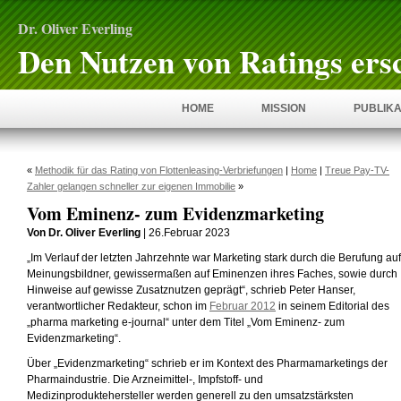
Dr. Oliver Everling
Den Nutzen von Ratings ers
HOME
MISSION
PUBLIKA
«
Methodik für das Rating von Flottenleasing-Verbriefungen
|
Home
|
Treue Pay-TV-
Zahler gelangen schneller zur eigenen Immobilie
»
Vom Eminenz- zum Evidenzmarketing
Von Dr. Oliver Everling
| 26.Februar 2023
„Im Verlauf der letzten Jahrzehnte war Marketing stark durch die Berufung auf
Meinungsbildner, gewissermaßen auf Eminenzen ihres Faches, sowie durch
Hinweise auf gewisse Zusatznutzen geprägt“, schrieb Peter Hanser,
verantwortlicher Redakteur, schon im
Februar 2012
in seinem Editorial des
„pharma marketing e-journal“ unter dem Titel „Vom Eminenz- zum
Evidenzmarketing“.
Über „Evidenzmarketing“ schrieb er im Kontext des Pharmamarketings der
Pharmaindustrie. Die Arzneimittel-, Impfstoff- und
Medizinproduktehersteller werden generell zu den umsatzstärksten