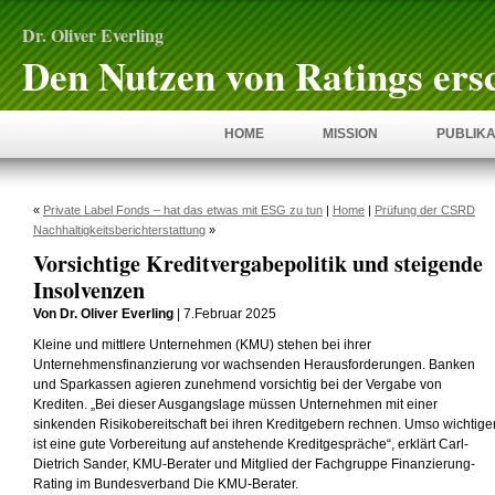
Dr. Oliver Everling
Den Nutzen von Ratings ers
HOME
MISSION
PUBLIKA
«
Private Label Fonds – hat das etwas mit ESG zu tun
|
Home
|
Prüfung der CSRD
Nachhaltigkeitsberichterstattung
»
Vorsichtige Kreditvergabepolitik und steigende
Insolvenzen
Von Dr. Oliver Everling
| 7.Februar 2025
Kleine und mittlere Unternehmen (KMU) stehen bei ihrer
Unternehmensfinanzierung vor wachsenden Herausforderungen. Banken
und Sparkassen agieren zunehmend vorsichtig bei der Vergabe von
Krediten. „Bei dieser Ausgangslage müssen Unternehmen mit einer
sinkenden Risikobereitschaft bei ihren Kreditgebern rechnen. Umso wichtige
ist eine gute Vorbereitung auf anstehende Kreditgespräche“, erklärt Carl-
Dietrich Sander, KMU-Berater und Mitglied der Fachgruppe Finanzierung-
Rating im Bundesverband Die KMU-Berater.