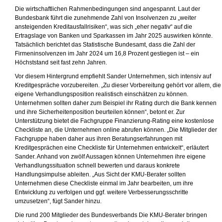
Die wirtschaftlichen Rahmenbedingungen sind angespannt. Laut der
Bundesbank führt die zunehmende Zahl von Insolvenzen zu „weiter
ansteigenden Kreditausfallrisiken“, was sich „eher negativ“ auf die
Ertragslage von Banken und Sparkassen im Jahr 2025 auswirken könnte.
Tatsächlich berichtet das Statistische Bundesamt, dass die Zahl der
Firmeninsolvenzen im Jahr 2024 um 16,8 Prozent gestiegen ist – ein
Höchststand seit fast zehn Jahren.
Vor diesem Hintergrund empfiehlt Sander Unternehmen, sich intensiv auf
Kreditgespräche vorzubereiten. „Zu dieser Vorbereitung gehört vor allem, die
eigene Verhandlungsposition realistisch einschätzen zu können.
Unternehmen sollten daher zum Beispiel ihr Rating durch die Bank kennen
und ihre Sicherheitenposition beurteilen können“, betont er. Zur
Unterstützung bietet die Fachgruppe Finanzierung-Rating eine kostenlose
Checkliste an, die Unternehmen online abrufen können. „Die Mitglieder der
Fachgruppe haben daher aus ihren Beratungserfahrungen mit
Kreditgesprächen eine Checkliste für Unternehmen entwickelt“, erläutert
Sander. Anhand von zwölf Aussagen können Unternehmen ihre eigene
Verhandlungssituation schnell bewerten und daraus konkrete
Handlungsimpulse ableiten. „Aus Sicht der KMU-Berater sollten
Unternehmen diese Checkliste einmal im Jahr bearbeiten, um ihre
Entwicklung zu verfolgen und ggf. weitere Verbesserungsschritte
umzusetzen“, fügt Sander hinzu.
Die rund 200 Mitglieder des Bundesverbands Die KMU-Berater bringen