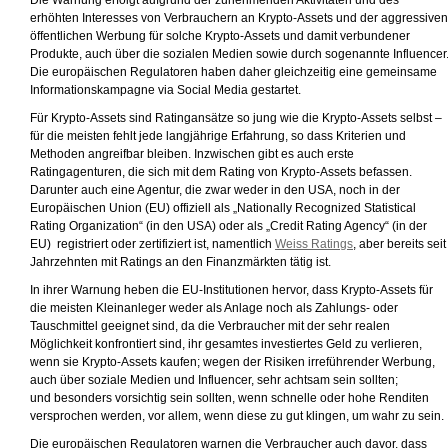
Die Warnung erfolgt aufgrund der zunehmenden Aktivitäten und des
erhöhten Interesses von Verbrauchern an Krypto-Assets und der aggressiven
öffentlichen Werbung für solche Krypto-Assets und damit verbundener
Produkte, auch über die sozialen Medien sowie durch sogenannte Influencer
Die europäischen Regulatoren haben daher gleichzeitig eine gemeinsame
Informationskampagne via Social Media gestartet.
Für Krypto-Assets sind Ratingansätze so jung wie die Krypto-Assets selbst –
für die meisten fehlt jede langjährige Erfahrung, so dass Kriterien und
Methoden angreifbar bleiben. Inzwischen gibt es auch erste
Ratingagenturen, die sich mit dem Rating von Krypto-Assets befassen.
Darunter auch eine Agentur, die zwar weder in den USA, noch in der
Europäischen Union (EU) offiziell als „Nationally Recognized Statistical
Rating Organization“ (in den USA) oder als „Credit Rating Agency“ (in der
EU) registriert oder zertifiziert ist, namentlich
Weiss Ratings
, aber bereits seit
Jahrzehnten mit Ratings an den Finanzmärkten tätig ist.
In ihrer Warnung heben die EU-Institutionen hervor, dass Krypto-Assets für
die meisten Kleinanleger weder als Anlage noch als Zahlungs- oder
Tauschmittel geeignet sind, da die Verbraucher mit der sehr realen
Möglichkeit konfrontiert sind, ihr gesamtes investiertes Geld zu verlieren,
wenn sie Krypto-Assets kaufen; wegen der Risiken irreführender Werbung,
auch über soziale Medien und Influencer, sehr achtsam sein sollten;
und besonders vorsichtig sein sollten, wenn schnelle oder hohe Renditen
versprochen werden, vor allem, wenn diese zu gut klingen, um wahr zu sein.
Die europäischen Regulatoren warnen die Verbraucher auch davor, dass