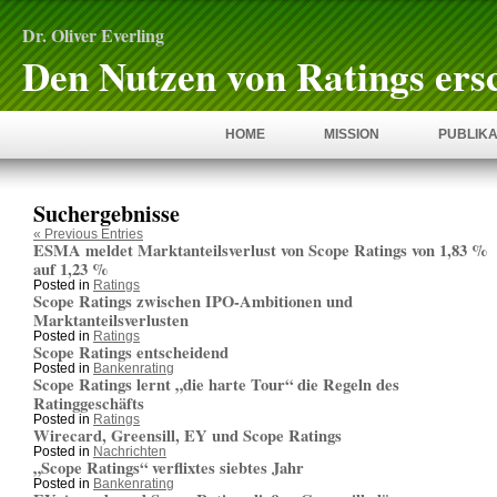
Dr. Oliver Everling
Den Nutzen von Ratings ers
HOME
MISSION
PUBLIKA
Suchergebnisse
« Previous Entries
ESMA meldet Marktanteilsverlust von Scope Ratings von 1,83 %
auf 1,23 %
Posted in
Ratings
Scope Ratings zwischen IPO-Ambitionen und
Marktanteilsverlusten
Posted in
Ratings
Scope Ratings entscheidend
Posted in
Bankenrating
Scope Ratings lernt „die harte Tour“ die Regeln des
Ratinggeschäfts
Posted in
Ratings
Wirecard, Greensill, EY und Scope Ratings
Posted in
Nachrichten
„Scope Ratings“ verflixtes siebtes Jahr
Posted in
Bankenrating