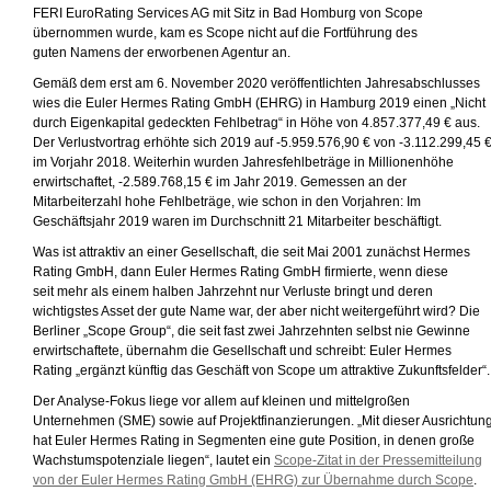
FERI EuroRating Services AG mit Sitz in Bad Homburg von Scope
übernommen wurde, kam es Scope nicht auf die Fortführung des
guten Namens der erworbenen Agentur an.
Gemäß dem erst am 6. November 2020 veröffentlichten Jahresabschlusses
wies die Euler Hermes Rating GmbH (EHRG) in Hamburg 2019 einen „Nicht
durch Eigenkapital gedeckten Fehlbetrag“ in Höhe von 4.857.377,49 € aus.
Der Verlustvortrag erhöhte sich 2019 auf -5.959.576,90 € von -3.112.299,45 
im Vorjahr 2018. Weiterhin wurden Jahresfehlbeträge in Millionenhöhe
erwirtschaftet, -2.589.768,15 € im Jahr 2019. Gemessen an der
Mitarbeiterzahl hohe Fehlbeträge, wie schon in den Vorjahren: Im
Geschäftsjahr 2019 waren im Durchschnitt 21 Mitarbeiter beschäftigt.
Was ist attraktiv an einer Gesellschaft, die seit Mai 2001 zunächst Hermes
Rating GmbH, dann Euler Hermes Rating GmbH firmierte, wenn diese
seit mehr als einem halben Jahrzehnt nur Verluste bringt und deren
wichtigstes Asset der gute Name war, der aber nicht weitergeführt wird? Die
Berliner „Scope Group“, die seit fast zwei Jahrzehnten selbst nie Gewinne
erwirtschaftete, übernahm die Gesellschaft und schreibt: Euler Hermes
Rating „ergänzt künftig das Geschäft von Scope um attraktive Zukunftsfelder“.
Der Analyse-Fokus liege vor allem auf kleinen und mittelgroßen
Unternehmen (SME) sowie auf Projektfinanzierungen. „Mit dieser Ausrichtun
hat Euler Hermes Rating in Segmenten eine gute Position, in denen große
Wachstumspotenziale liegen“, lautet ein
Scope-Zitat in der Pressemitteilung
von der Euler Hermes Rating GmbH (EHRG) zur Übernahme durch Scope
.