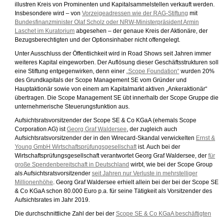
illustren Kreis von Prominenten und Kapitalsammelstellen verkauft werden.
Insbesondere wird – von
Vorzeigeadressen wie der RAG-Stiftung
mit
Bundesfinanzminister Olaf Scholz oder NRW-Ministerpräsident Armin
Laschet im Kuratorium
abgesehen – der genaue Kreis der Aktionäre, der
Bezugsberechtigten und der Optionsinhaber nicht offengelegt.
Unter Ausschluss der Öffentlichkeit wird in Road Shows seit Jahren immer
weiteres Kapital eingeworben. Der Auflösung dieser Geschäftsstrukturen soll
eine Stiftung entgegenwirken, denn einer
„Scope Foundation“
wurden 20%
des Grundkapitals der Scope Management SE vom Gründer und
Hauptaktionär sowie von einem am Kapitalmarkt aktiven „Ankeraktionär“
übertragen. Die Scope Management SE übt innerhalb der Scope Gruppe die
unternehmerische Steuerungsfunktion aus.
Aufsichtsratsvorsitzender der Scope SE & Co KGaA (ehemals Scope
Corporation AG) ist
Georg Graf Waldersee
, der zugleich auch
Aufsichtsratsvorsitzender der in den Wirecard-Skandal verwickelten
Ernst &
Young GmbH Wirtschaftsprüfungsgesellschaft
ist. Auch bei der
Wirtschaftsprüfungsgesellschaft verantwortet Georg Graf Waldersee, der
für
große Spendenbereitschaft in Deutschland
wirbt, wie bei der Scope Group
als Aufsichtsratsvorsitzender
seit Jahren nur Verluste in mehrstelliger
Millionenhöhe
. Georg Graf Waldersee erhielt allein bei der bei der Scope SE
& Co KGaA schon 80.000 Euro p.a. für seine Tätigkeit als Vorsitzender des
Aufsichtsrates im Jahr 2019.
Die durchschnittliche Zahl der bei der
Scope SE & Co KGaA beschäftigten