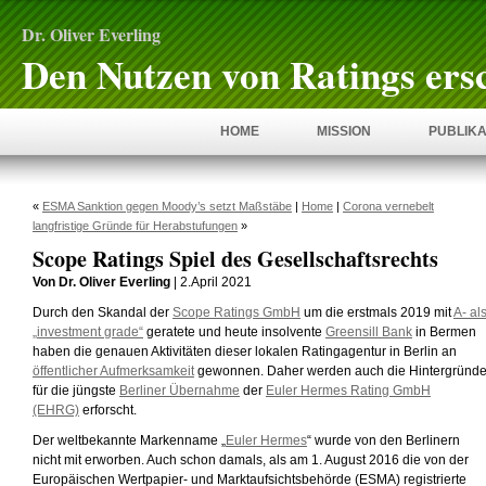
Dr. Oliver Everling
Den Nutzen von Ratings ers
HOME
MISSION
PUBLIKA
«
ESMA Sanktion gegen Moody’s setzt Maßstäbe
|
Home
|
Corona vernebelt
langfristige Gründe für Herabstufungen
»
Scope Ratings Spiel des Gesellschaftsrechts
Von Dr. Oliver Everling
| 2.April 2021
Durch den Skandal der
Scope Ratings GmbH
um die erstmals 2019 mit
A- al
„investment grade“
geratete und heute insolvente
Greensill Bank
in Bermen
haben die genauen Aktivitäten dieser lokalen Ratingagentur in Berlin an
öffentlicher Aufmerksamkeit
gewonnen. Daher werden auch die Hintergründ
für die jüngste
Berliner Übernahme
der
Euler Hermes Rating GmbH
(EHRG)
erforscht.
Der weltbekannte Markenname „
Euler Hermes
“ wurde von den Berlinern
nicht mit erworben. Auch schon damals, als am 1. August 2016 die von der
Europäischen Wertpapier- und Marktaufsichtsbehörde (ESMA) registrierte