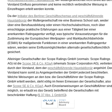
geschäftsführenden Hauptaktionär
der Muttergesellschaft nicht direkt auf den
Vorstand Einfluss genommen und keine rechtlich verbindliche Weisung in
Einzelfragen erteilt werden konnte.
Da der
Initiator des Berliner Geschäftsschemas und geschäftsführende
Hauptaktionär
der Muttergesellschaft nie eine Business School sah, weder
über eine Berufsausbildung oder einen Hochschulabschluss, noch über
einschlägige praktische Erfahrungen aus einer Tätigkeit bei einer
anerkannten Ratingagentur verfügt, was typische Voraussetzungen für die
Zustimmung der Europäischen Wertpapier- und Marktaufsichtsbehörde
(ESMA) für maßgebende Funktionen in einer anerkannten Ratingagentur
wären, werden seine Einflussmöglichkeiten alternativ gesellschaftsrechtlich
gesichert.
Alleiniger Gesellschafter der Scope Ratings GmbH (vormals: Scope Ratings
AG) ist die
Scope SE & Co. KGaA
(ehemals Scope Corporation AG), vertreten
durch den Vorstand, dem der
geschäftsführende Hauptaktionär
angehört. De
Vorstand kann somit zu Angelegenheiten der GmbH jederzeit beschließen.
Welche Weisungen an den bzw. die Geschäftsführer der Scope Ratings
GmbH erteilt werden, steht völlig im freien Ermessen der Gesellschafter, also
der
Scope SE & Co. KGaA
. Auch Einzelanweisungen an Geschäftsführer sin
möglich, so erlaubt es das Gesetz betreffend die Gesellschaften mit
beschränkter Haftung (
§ 37 Abs. 1 GmbHG
).