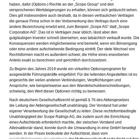
haben, dafür (Options-) Rechte an der „Scope Group“ und den
versprochenen Wertsteigerungen zu erhalten, können sich getäuscht sehen.
Dies gilt insbesondere auch deshalb, da in diesen vertraulichen Verträgen
die genaue Firma schon in der Vorbemerkung des Vertrags durch eine
andere Bezeichnung ersetzt wird, zum Beispiel „Scope AG“ statt „Scope
Corporation AG“. Das ist in Verträgen zwar üblich, lässt aber den
gutgläubigen Investor schnell übersehen, was tatsächlich verkauft wurde. Di
Konsequenzen werden möglicherweise erst bemerkt, wenn ein Börsengang
oder eine andere aufschiebende Bedingung eintritt. Der stete Wechsel von
Rechtsformen macht es außerdem schwer, die Höhe eines erworbenen
Anteils exakt zu berechnen und gerichtlich durchzusetzen.
Zu Beginn des Jahres 2019 wurde ein virtuelles Optionsprogramm für
ausgewählte Führungskräfte eingeführt. Für die leitenden Angestellten ist es
angesichts der vielen anderen Verbindungen, Verpflichtungen und
Ansprüche, wie beispielsweise aus den Wandelschuldverschreibungen,
schwierig, den Wert dieser Optionen richtig zu bemessen.
Nach deutschem Gesellschaftsrecht ist gemäß § 76 des Aktiengesetzes
die Leitung der Aktiengesellschaft unabhängig. Der Vorstand hat unter
eigener Verantwortung die Gesellschaft zu leiten. Diese rechtsformbedingte
Unabhängigkeit der Scope Ratings AG, die zudem auch die Einrichtung
eines Aufsichtsrats erforderlich machte, der zwischen Vorstand und
Alleinaktionär stand, konnte durch die Umwandlung in eine GmbH beseitigt
werden. In der Praxis bedeutete der Aufsichtsrat, dass vom