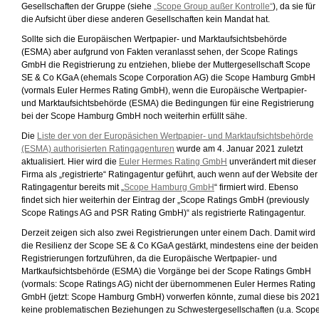
Gesellschaften der Gruppe (siehe
„Scope Group außer Kontrolle“
), da sie für
die Aufsicht über diese anderen Gesellschaften kein Mandat hat.
Sollte sich die Europäischen Wertpapier- und Marktaufsichtsbehörde
(ESMA) aber aufgrund von Fakten veranlasst sehen, der Scope Ratings
GmbH die Registrierung zu entziehen, bliebe der Muttergesellschaft Scope
SE & Co KGaA (ehemals Scope Corporation AG) die Scope Hamburg GmbH
(vormals Euler Hermes Rating GmbH), wenn die Europäische Wertpapier-
und Marktaufsichtsbehörde (ESMA) die Bedingungen für eine Registrierung
bei der Scope Hamburg GmbH noch weiterhin erfüllt sähe.
Die
Liste der von der Europäsichen Wertpapier- und Marktaufsichtsbehörde
(ESMA) authorisierten Ratingagenturen
wurde am 4. Januar 2021 zuletzt
aktualisiert. Hier wird die
Euler Hermes Rating GmbH
unverändert mit dieser
Firma als „registrierte“ Ratingagentur geführt, auch wenn auf der Website der
Ratingagentur bereits mit „
Scope Hamburg GmbH
“ firmiert wird. Ebenso
findet sich hier weiterhin der Eintrag der „Scope Ratings GmbH (previously
Scope Ratings AG and PSR Rating GmbH)“ als registrierte Ratingagentur.
Derzeit zeigen sich also zwei Registrierungen unter einem Dach. Damit wird
die Resilienz der Scope SE & Co KGaA gestärkt, mindestens eine der beiden
Registrierungen fortzuführen, da die Europäische Wertpapier- und
Martkaufsichtsbehörde (ESMA) die Vorgänge bei der Scope Ratings GmbH
(vormals: Scope Ratings AG) nicht der übernommenen Euler Hermes Rating
GmbH (jetzt: Scope Hamburg GmbH) vorwerfen könnte, zumal diese bis 202
keine problematischen Beziehungen zu Schwestergesellschaften (u.a. Scop