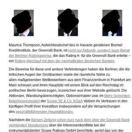
Maurice Thompson, Aufsichtsratschef des in Havarie geratenen Bremer
Kreditinstituts, der Greensill Bank, ist
nicht nur Aktionär, sondern auch Beirat
der Berliner Ratingagentur
, die das Rating A- für die Greensill Bank erteilte –
ein
Rating gleichauf mit dem der namhaftesten deutschen Banken
.
Die Beweise für diese und andere Verbindungen haben die Berliner, die die
kritischen Augen der Großbanken sowie die räumliche Nähe zu
allen maßgebenden Wettbewerbern aus dem Finanzzentrum in Frankfurt am
Main scheuen und ihren Hauptsitz mit einem Blick auf den Reichstag im
politischen Berlin bevorzugen, inzwischen aus ihrer Website gelöscht. Die
Aktionäre, Wandlungsberechtigten, Optionsinhaber usw. im
Mehr-Schichten-
Beteiligungsmodell
der
Scope SE & Co. KGaA
stützen ihr Vertrauen in den
künftigen Profit ihrer Investition insbesondere auf die Versprechungen
des
geschäftsführenden Hauptaktionärs.
Nachdem die
Börsen-Zeitung schon kurz nach dem über die Greensill Bank
verhängten Moratoriums
über die Interessenkonflikte bei der
instrumentalisierten Scope Ratings GmbH berichtete, geriet das von der