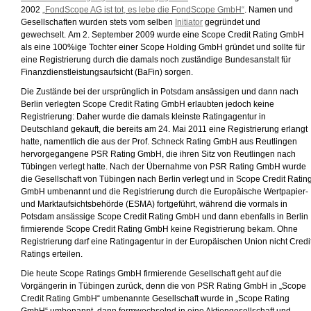
2002
„FondScope AG ist tot, es lebe die FondScope GmbH“
. Namen und
Gesellschaften wurden stets vom selben
Initiator
gegründet und
gewechselt. Am 2. September 2009 wurde eine Scope Credit Rating GmbH
als eine 100%ige Tochter einer Scope Holding GmbH gründet und sollte für
eine Registrierung durch die damals noch zuständige Bundesanstalt für
Finanzdienstleistungsaufsicht (BaFin) sorgen.
Die Zustände bei der ursprünglich in Potsdam ansässigen und dann nach
Berlin verlegten Scope Credit Rating GmbH erlaubten jedoch keine
Registrierung: Daher wurde die damals kleinste Ratingagentur in
Deutschland gekauft, die bereits am 24. Mai 2011 eine Registrierung erlangt
hatte, namentlich die aus der Prof. Schneck Rating GmbH aus Reutlingen
hervorgegangene PSR Rating GmbH, die ihren Sitz von Reutlingen nach
Tübingen verlegt hatte. Nach der Übernahme von PSR Rating GmbH wurde
die Gesellschaft von Tübingen nach Berlin verlegt und in Scope Credit Ratin
GmbH umbenannt und die Registrierung durch die Europäische Wertpapier-
und Marktaufsichtsbehörde (ESMA) fortgeführt, während die vormals in
Potsdam ansässige Scope Credit Rating GmbH und dann ebenfalls in Berlin
firmierende Scope Credit Rating GmbH keine Registrierung bekam. Ohne
Registrierung darf eine Ratingagentur in der Europäischen Union nicht Credi
Ratings erteilen.
Die heute Scope Ratings GmbH firmierende Gesellschaft geht auf die
Vorgängerin in Tübingen zurück, denn die von PSR Rating GmbH in „Scope
Credit Rating GmbH“ umbenannte Gesellschaft wurde in „Scope Rating