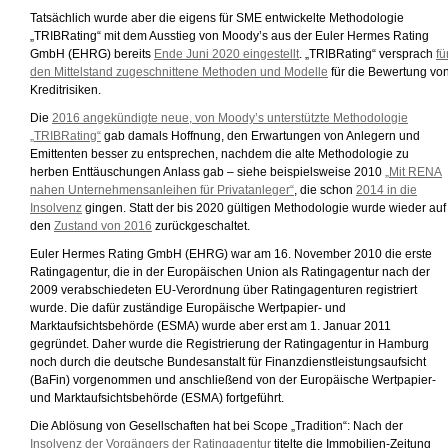
Tatsächlich wurde aber die eigens für SME entwickelte Methodologie
„TRIBRating“ mit dem Ausstieg von Moody’s aus der Euler Hermes Rating
GmbH (EHRG) bereits
Ende Juni 2020 eingestellt
. „TRIBRating“ versprach
fü
den Mittelstand zugeschnittene Methoden und Modelle
für die Bewertung vo
Kreditrisiken.
Die
2016 angekündigte neue, von Moody’s unterstützte Methodologie
„TRIBRating“
gab damals Hoffnung, den Erwartungen von Anlegern und
Emittenten besser zu entsprechen, nachdem die alte Methodologie zu
herben Enttäuschungen Anlass gab – siehe beispielsweise 2010
„Mit RENA
nahen Unternehmensanleihen für Privatanleger“
, die schon
2014 in die
Insolvenz
gingen. Statt der bis 2020 gültigen Methodologie wurde wieder auf
den
Zustand von 2016
zurückgeschaltet.
Euler Hermes Rating GmbH (EHRG) war am 16. November 2010 die erste
Ratingagentur, die in der Europäischen Union als Ratingagentur nach der
2009 verabschiedeten EU-Verordnung über Ratingagenturen registriert
wurde. Die dafür zuständige Europäische Wertpapier- und
Marktaufsichtsbehörde (ESMA) wurde aber erst am 1. Januar 2011
gegründet. Daher wurde die Registrierung der Ratingagentur in Hamburg
noch durch die deutsche Bundesanstalt für Finanzdienstleistungsaufsicht
(BaFin) vorgenommen und anschließend von der Europäische Wertpapier-
und Marktaufsichtsbehörde (ESMA) fortgeführt.
Die Ablösung von Gesellschaften hat bei Scope „Tradition“: Nach der
Insolvenz der Vorgängers der Ratingagentur
titelte die Immobilien-Zeitung