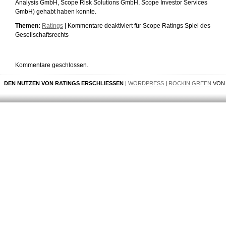
Analysis GmbH, Scope Risk Solutions GmbH, Scope Investor Services
GmbH) gehabt haben konnte.
Themen:
Ratings
|
Kommentare deaktiviert
für Scope Ratings Spiel des
Gesellschaftsrechts
Kommentare geschlossen.
DEN NUTZEN VON RATINGS ERSCHLIESSEN
|
WORDPRESS
|
ROCKIN GREEN
VO