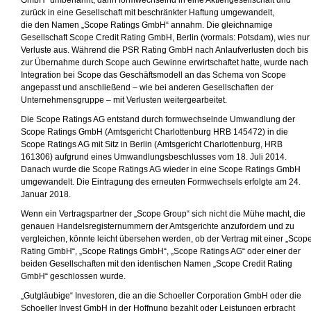
GmbH“ umbenannt, dann formwechselnd in eine Aktiengesellschaft und
zurück in eine Gesellschaft mit beschränkter Haftung umgewandelt,
die den Namen „Scope Ratings GmbH“ annahm. Die gleichnamige
Gesellschaft Scope Credit Rating GmbH, Berlin (vormals: Potsdam), wies nur
Verluste aus. Während die PSR Rating GmbH nach Anlaufverlusten doch bis
zur Übernahme durch Scope auch Gewinne erwirtschaftet hatte, wurde nach
Integration bei Scope das Geschäftsmodell an das Schema von Scope
angepasst und anschließend – wie bei anderen Gesellschaften der
Unternehmensgruppe – mit Verlusten weitergearbeitet.
Die Scope Ratings AG entstand durch formwechselnde Umwandlung der
Scope Ratings GmbH (Amtsgericht Charlottenburg HRB 145472) in die
Scope Ratings AG mit Sitz in Berlin (Amtsgericht Charlottenburg, HRB
161306) aufgrund eines Umwandlungsbeschlusses vom 18. Juli 2014.
Danach wurde die Scope Ratings AG wieder in eine Scope Ratings GmbH
umgewandelt. Die Eintragung des erneuten Formwechsels erfolgte am 24.
Januar 2018.
Wenn ein Vertragspartner der „Scope Group“ sich nicht die Mühe macht, die
genauen Handelsregisternummern der Amtsgerichte anzufordern und zu
vergleichen, könnte leicht übersehen werden, ob der Vertrag mit einer „Scop
Rating GmbH“, „Scope Ratings GmbH“, „Scope Ratings AG“ oder einer der
beiden Gesellschaften mit den identischen Namen „Scope Credit Rating
GmbH“ geschlossen wurde.
„Gutgläubige“ Investoren, die an die Schoeller Corporation GmbH oder die
Schoeller Invest GmbH in der Hoffnung bezahlt oder Leistungen erbracht