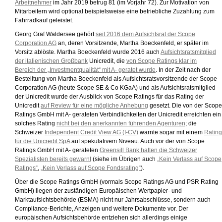
Arbeitnehmer
im Jahr 2019 betrug 81 (im Vorjahr 72). Zur Motivation von
Mitarbeitern wird optional beispielsweise eine betriebliche Zuzahlung zum
Fahrradkauf geleistet.
Georg Graf Waldersee gehört
seit 2016 dem Aufsichtsrat der Scope
Corporation AG
an, deren Vorsitzende, Martha Boeckenfeld, er später im
Vorsitz ablöste. Martha Boeckenfeld wurde 2016 auch
Aufsichtsratsmitglied
der italienischen Großbank
Unicredit, die
von Scope Ratings klar im
Bereich der „Investmentqualität“ mit A- geratet wurde
. In der Zeit nach der
Bestelltung von Martha Boeckenfeld als Aufsichtsratsvorsitzende der Scope
Corporation AG (heute Scope SE & Co KGaA) und als Aufsichtsratsmitglied
der Unicredit wurde der Ausblick von Scope Ratings für das Rating der
Unicredit
auf Review für eine mögliche Anhebung
gesetzt. Die von der Scope
Ratings GmbH mit A- gerateten Verbindlichkeiten der Unicredit erreichten ein
solches Rating
nicht bei den anerkannten führenden Agenturen
; die
Schweizer
Independent Credit View AG (I-CV)
warnte sogar mit einem
Rating
für die Unicredit SpA
auf spekulativem Niveau. Auch vor der von Scope
Ratings GmbH mit A- gerateten
Greensill Bank hatten die Schweizer
Spezialisten bereits gewarnt
(siehe im Übrigen auch
„Kein Verlass auf Scope
Ratings“
,
„Kein Verlass auf Scope Fondsrating“
).
Über die Scope Ratings GmbH (vormals Scope Ratings AG und PSR Rating
GmbH) liegen der zuständigen Europäischen Wertpapier- und
Marktaufsichtsbehörde (ESMA) nicht nur Jahrsabschlüsse, sondern auch
Compliance-Berichte, Anzeigen und weitere Dokumente vor. Der
europäischen Aufsichtsbehörde entziehen sich allerdings einige