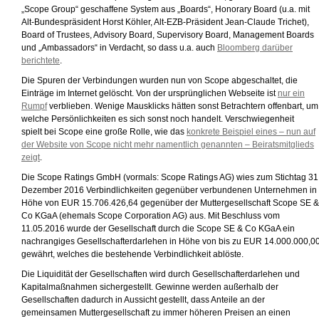
„Scope Group“ geschaffene System aus „Boards“, Honorary Board (u.a. mit
Alt-Bundespräsident Horst Köhler, Alt-EZB-Präsident Jean-Claude Trichet),
Board of Trustees, Advisory Board, Supervisory Board, Management Boards
und „Ambassadors“ in Verdacht, so dass u.a. auch
Bloomberg darüber
berichtete
.
Die Spuren der Verbindungen wurden nun von Scope abgeschaltet, die
Einträge im Internet gelöscht. Von der ursprünglichen Webseite ist
nur ein
Rumpf
verblieben. Wenige Mausklicks hätten sonst Betrachtern offenbart, um
welche Persönlichkeiten es sich sonst noch handelt. Verschwiegenheit
spielt bei Scope eine große Rolle, wie das
konkrete Beispiel eines – nun auf
der Website von Scope nicht mehr namentlich genannten – Beiratsmitglieds
zeigt
.
Die Scope Ratings GmbH (vormals: Scope Ratings AG) wies zum Stichtag 31
Dezember 2016 Verbindlichkeiten gegenüber verbundenen Unternehmen in
Höhe von EUR 15.706.426,64 gegenüber der Muttergesellschaft Scope SE &
Co KGaA (ehemals Scope Corporation AG) aus. Mit Beschluss vom
11.05.2016 wurde der Gesellschaft durch die Scope SE & Co KGaA ein
nachrangiges Gesellschafterdarlehen in Höhe von bis zu EUR 14.000.000,0
gewährt, welches die bestehende Verbindlichkeit ablöste.
Die Liquidität der Gesellschaften wird durch Gesellschafterdarlehen und
Kapitalmaßnahmen sichergestellt. Gewinne werden außerhalb der
Gesellschaften dadurch in Aussicht gestellt, dass Anteile an der
gemeinsamen Muttergesellschaft zu immer höheren Preisen an einen