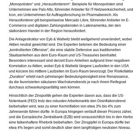
„Monopolisten“ und „Herausforderern“. Beispiele für Monopolisten sind
Unternehmen wie Palo Alto, führender Anbieter für IT-Netzwerksicherheit, un
Icon, ein Unternehmen für Auftragsforschung im Pharmabereich. Als
Herausforderer gilt beispielsweise Mercado Libre, führender Anbieter im E-
Commerce und digitalen Zahlungsdiensten in Lateinamerika, der den
stationären Handel in der Region herausfordert.
Die Anlagestruktur von Eyb & Wallwitz bleibt weitgehend unverändert, wobei
Aktien neutral gewichtet sind. Die Experten betonen die Bedeutung einer
„kontrollierten Offensive“, die eine stabile Defensive aus traditionellen
Staatsanleihen aus dem Euro-Raum und US-Treasuries beinhaltet.
Besonders interessant sind derzeit Euro-Anleihen aufgrund ihrer negativen
Korrelation zu Aktien, wobei Eyb & Wallwitz längere Laufzeiten in den USA
und kürzere bis mittlere Laufzeiten im Euro-Raum bevorzugt. Der Risikofakto
„Duration“ erlebt nach jahrelanger Bedeutungslosigkeit eine Renaissance,
da die favorisierten säkularen Wachstumstrends je nach ihrem Reifegrad
durchaus schwankungsanfällig sein können.
Hinsichtlich der Zinspolitik gehen die Experten davon aus, dass die US-
Notenbank (FED) trotz des robusten Arbeitsmarkts den Disinflationstrend
beibehalten wird, was zu einer Kerninflation von etwa 3% bis 4% zum
Jahresende führen dürfte. In Europa hingegen verläuft dieser Prozess zäher,
und die Europäische Zentralbank (EZB) wird voraussichtlich bis in den Herbs
eine falkenhaftere Rhetorik beibehalten. Der Zinsgipfel in Europa dürfte bei
etwa 4% liegen und somit deutlich über dem langfristigen neutralen Niveau.