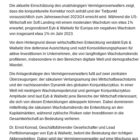
Die aktuelle Einschätzung des unabhängigen Vermögensverwalters zeigt,
dass die konjunkturelle Korrektur noch anhält und der Tiefpunkt
voraussichtlich zum Jahreswechsel 2023/24 erreicht wird. Während die US-
Wirtschaft ein Soft Landing mit einem moderaten Wachstum von etwa 1%
erwartet, prognostiziert Eyb & Wallwitz für Europa ein negatives Wachstum
von insgesamt etwa 1% im Jahr 2023.
Vor dem Hintergrund dieser wirtschaftlichen Entwicklung verstärkt Eyb &
Wallwitz ihre defensive Ausrichtung und nutzt Konsolidierungsphasen für
aktive Investitionen in Unternehmen, die von langfristigen Wachstumstrends
profitieren, insbesondere in den Bereichen digitale Welt und demografischer
Wandel.
Die Anlagestrategie des Vermögensverwalters fußt auf zwei zentralen
Überzeugungen: der säkularen Verlangsamung des Wirtschaftswachstums
und der nachlassenden Dynamik des globalen Konjunkturzyklus. In einer
Welt mit niedrigem Wachstumspotenzial und geringer Konjunkturzyklus-
Amplitude sind laut Eyb & Wallwitz jene Bereiche der Wirtschaft interessant,
die sich von diesen Entwicklungen abkoppeln können. Dabei dominieren
mittelfristig die säkularen Wachstumstrends die Entwicklung an den
Kapitalmärkten, während zyklische Risiken oder Investitionen in die
Gesamtwirtschaft an Bedeutung verlieren.
Dr. Ernst Konrad, Geschäftsführender Gesellschafter und Lead
Portfoliomanager von Eyb & Wallwitz, betont die Bedeutung der richtigen
Aktienselektion. Dabei setzt der Vermögensverwalter auf eine Mischung aus