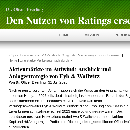
Dr. Oliver Everling
Den Nutzen von Ratings ers
HOME
MISSION
PUBLIKA
«
Spekulation um das EZB-Zinshoch: Steigende Rezessionsgefahr im Euroraum
|
Home
|
Eine starke Marke setzt sich durch
»
Aktienmärkte im Aufwind: Ausblick und
Anlagestrategie von Eyb & Wallwitz
Von Dr. Oliver Everling
| 31.Juli 2023
Nach einem turbulenten Vorjahr haben sich die Kurse an den Finanzmärkten
im ersten Halbjahr 2023 teils deutlich erholt, insbesondere im Bereich der Bi
Tech-Unternehmen. Dr. Johannes Mayr, Chefvolkswirt beim
Vermögensverwalter Eyb & Wallwitz, erklärte diese Erholung damit, dass die
Erwartungen zum Jahreswechsel 2023 einseitig und negativ waren. Doch
trotz dieser positiven Entwicklung mahnt Eyb & Wallwitz zu einem kühlen
Kopf und rät Anlegern, ihr Portfolio in Richtung einer „kontrollierten Offensive“
auszurichten.