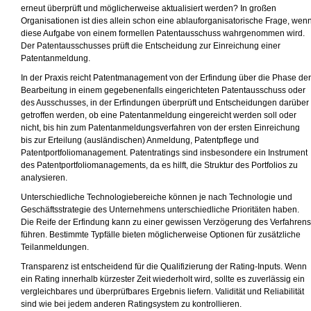
erneut überprüft und möglicherweise aktualisiert werden? In großen
Organisationen ist dies allein schon eine ablauforganisatorische Frage, wen
diese Aufgabe von einem formellen Patentausschuss wahrgenommen wird.
Der Patentausschusses prüft die Entscheidung zur Einreichung einer
Patentanmeldung.
In der Praxis reicht Patentmanagement von der Erfindung über die Phase der
Bearbeitung in einem gegebenenfalls eingerichteten Patentausschuss oder
des Ausschusses, in der Erfindungen überprüft und Entscheidungen darüber
getroffen werden, ob eine Patentanmeldung eingereicht werden soll oder
nicht, bis hin zum Patentanmeldungsverfahren von der ersten Einreichung
bis zur Erteilung (ausländischen) Anmeldung, Patentpflege und
Patentportfoliomanagement. Patentratings sind insbesondere ein Instrument
des Patentportfoliomanagements, da es hilft, die Struktur des Portfolios zu
analysieren.
Unterschiedliche Technologiebereiche können je nach Technologie und
Geschäftsstrategie des Unternehmens unterschiedliche Prioritäten haben.
Die Reife der Erfindung kann zu einer gewissen Verzögerung des Verfahrens
führen. Bestimmte Typfälle bieten möglicherweise Optionen für zusätzliche
Teilanmeldungen.
Transparenz ist entscheidend für die Qualifizierung der Rating-Inputs. Wenn
ein Rating innerhalb kürzester Zeit wiederholt wird, sollte es zuverlässig ein
vergleichbares und überprüfbares Ergebnis liefern. Validität und Reliabilität
sind wie bei jedem anderen Ratingsystem zu kontrollieren.