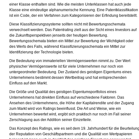
einer Klasse enthalten sind. Wie die meisten Unterklassen hat auch jede
Klasse eine eindeutige alphanumerische Kennung. Eine Patentklassifikation
ist ein Code, der ein Verfahren zum Kategorisieren der Erfindung bereitstellt.
Diese Klassifizierungssysteme sollten nicht mit Bewertungsschemata
verwechselt werden. Das Patentrating zielt aus der Sicht eines Investors auf
die Zukunftsperspektiven jenseits der heutigen Bewertung.
Bewertungsschemata bieten ein Mittel zur Bewertung der Wichtigkeit oder
des Werts des Falls, während Klassifizierungsschemata ein Mittel zur
Identifizierung der Technologie bieten.
Die Bedeutung von immateriellen Vermögenswerten nimmt zu. Der Wert
physischer Vermögenswerte ist für viele Unternehmen nur noch von
untergeordneter Bedeutung. Der Zustand des geistigen Eigentums eines
Unternehmens bestimmt dessen Wertbeitrag und hat entsprechenden
Einfluss auf den Markt.
Die Größe und Qualität des geistigen Eigentumsportfolios eines
Unternehmens hat direkten Einfluss auf verschiedene Faktoren. Das
Ansehen des Unternehmens, die Höhe der Kapitalrendite und der Zugang
zum Markt wird von Ratings beeinflusst. Die Art und Weise, wie ein
Unternehmen bewertet wird, ergibt sich praktisch nur noch im Fall seiner
Zerschlagung aus der Addition seiner Einzelteile.
Das Konzept des Ratings, wie es seit dem 19. Jahrhundert für die Beurteilun
der Reputation von Geschäftspartnern und die Qualität von Wertpapieren