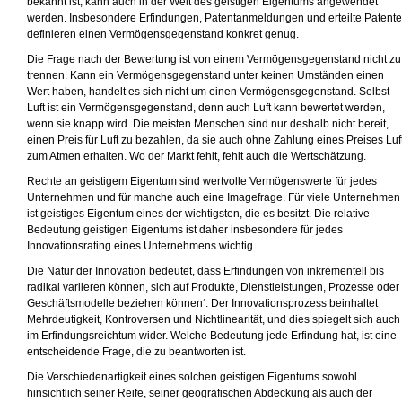
bekannt ist, kann auch in der Welt des geistigen Eigentums angewendet
werden. Insbesondere Erfindungen, Patentanmeldungen und erteilte Patente
definieren einen Vermögensgegenstand konkret genug.
Die Frage nach der Bewertung ist von einem Vermögensgegenstand nicht zu
trennen. Kann ein Vermögensgegenstand unter keinen Umständen einen
Wert haben, handelt es sich nicht um einen Vermögensgegenstand. Selbst
Luft ist ein Vermögensgegenstand, denn auch Luft kann bewertet werden,
wenn sie knapp wird. Die meisten Menschen sind nur deshalb nicht bereit,
einen Preis für Luft zu bezahlen, da sie auch ohne Zahlung eines Preises Luf
zum Atmen erhalten. Wo der Markt fehlt, fehlt auch die Wertschätzung.
Rechte an geistigem Eigentum sind wertvolle Vermögenswerte für jedes
Unternehmen und für manche auch eine Imagefrage. Für viele Unternehmen
ist geistiges Eigentum eines der wichtigsten, die es besitzt. Die relative
Bedeutung geistigen Eigentums ist daher insbesondere für jedes
Innovationsrating eines Unternehmens wichtig.
Die Natur der Innovation bedeutet, dass Erfindungen von inkrementell bis
radikal variieren können, sich auf Produkte, Dienstleistungen, Prozesse oder
Geschäftsmodelle beziehen können‘. Der Innovationsprozess beinhaltet
Mehrdeutigkeit, Kontroversen und Nichtlinearität, und dies spiegelt sich auch
im Erfindungsreichtum wider. Welche Bedeutung jede Erfindung hat, ist eine
entscheidende Frage, die zu beantworten ist.
Die Verschiedenartigkeit eines solchen geistigen Eigentums sowohl
hinsichtlich seiner Reife, seiner geografischen Abdeckung als auch der