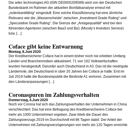
Die artec technologies AG (ISIN DE0005209589) wird von der Deutschen
Bundesbank im Rahmen der aktuellen Bonitätsanalyse erneut mit
„notenbankfähig“ eingestuft. Eine solche Klassifizierung hat eine ähnliche
Relevanz wie die „Wasserscheide“ zwischen „Investment Grade Rating“ und
„Speculative Grade Rating“. Die Grenze der „Anlagequalität“ wird bei den
führenden Agenturen zwischen Baa3 und Ba1 (Moody’s Investors Service)
bzw. […]
Coface gibt keine Entwarnung
Montag, 8.Juni 2020
Der Kreditversicherer Coface hat in einem bisher noch nie erlebten Umfang
Länder-und Branchenrisiken aktualisiert. 71 von 162 Volkswirtschaften
wurden herabgestuft. Darunter auch Deutschland in A3. Das ist die niedrigste
Ländernote, die Deutschland in über 20 Jahren bei Coface je hatte. Erst im
Juli 2019 hatte die Bundesrepublik die Bestnote A1 verloren. Zusammen mit
den Länderanpassungen […]
Coronaspuren im Zahlungsverhalten
Donnerstag, 4.Juni 2020
Noch vor Corona hat sich das Zahlungsverhalten der Unternehmen in China
verschlechtert. Das hat eine Befragung des Kreditversicherers Coface bei
mehr als 1000 Unternehmen ergeben. Zwar blieb die Dauer des
Zahlungsverzugs 2019 im Durchschnitt mit 86 Tagen stabil. Der Anteil der
Unternehmen mit Zahlungsverzögerungen von mehr als 120 Tagen erreichte