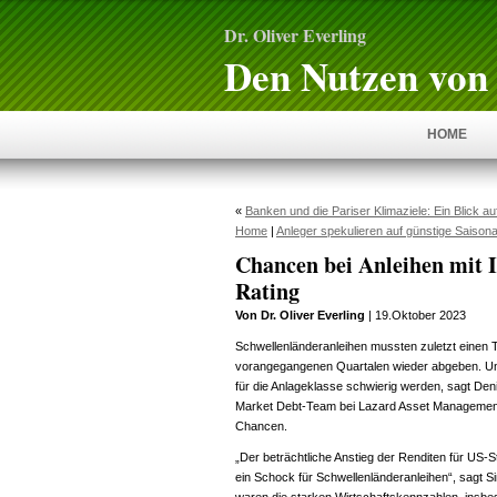
Dr. Oliver Everling
Den Nutzen von 
HOME
«
Banken und die Pariser Klimaziele: Ein Blick au
Home
|
Anleger spekulieren auf günstige Saisonal
Chancen bei Anleihen mit 
Rating
Von Dr. Oliver Everling
| 19.Oktober 2023
Schwellenländeranleihen mussten zuletzt einen T
vorangegangenen Quartalen wieder abgeben. Un
für die Anlageklasse schwierig werden, sagt De
Market Debt-Team bei Lazard Asset Management.
Chancen.
„Der beträchtliche Anstieg der Renditen für US-S
ein Schock für Schwellenländeranleihen“, sagt S