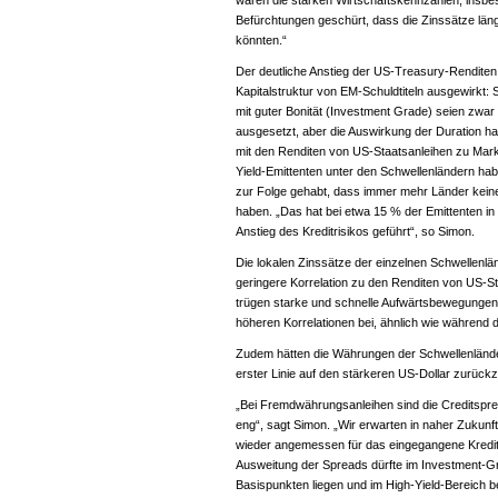
waren die starken Wirtschaftskennzahlen, insbe
Befürchtungen geschürt, dass die Zinssätze län
könnten.“
Der deutliche Anstieg der US-Treasury-Renditen
Kapitalstruktur von EM-Schuldtiteln ausgewirkt:
mit guter Bonität (Investment Grade) seien zwar 
ausgesetzt, aber die Auswirkung der Duration ha
mit den Renditen von US-Staatsanleihen zu Mark
Yield-Emittenten unter den Schwellenländern ha
zur Folge gehabt, dass immer mehr Länder kei
haben. „Das hat bei etwa 15 % der Emittenten 
Anstieg des Kreditrisikos geführt“, so Simon.
Die lokalen Zinssätze der einzelnen Schwellenlä
geringere Korrelation zu den Renditen von US-St
trügen starke und schnelle Aufwärtsbewegungen 
höheren Korrelationen bei, ähnlich wie während
Zudem hätten die Währungen der Schwellenländer 
erster Linie auf den stärkeren US-Dollar zurück
„Bei Fremdwährungsanleihen sind die Creditspre
eng“, sagt Simon. „Wir erwarten in naher Zukunf
wieder angemessen für das eingegangene Kreditr
Ausweitung der Spreads dürfte im Investment-Gr
Basispunkten liegen und im High-Yield-Bereich b