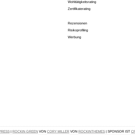
Wohltätigkeitsrating
Zertifikaterating
Rezensionen
Risikoprofiling
Werbung
PRESS
|
ROCKIN GREEN
VON
CORY MILLER
VON
ROCKINTHEMES
| SPONSOR IST
C