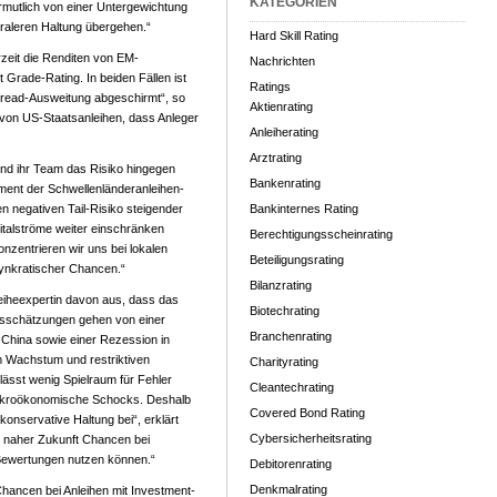
KATEGORIEN
mutlich von einer Untergewichtung
traleren Haltung übergehen.“
Hard Skill Rating
rzeit die Renditen von EM-
Nachrichten
Grade-Rating. In beiden Fällen ist
Ratings
Spread-Ausweitung abgeschirmt“, so
Aktienrating
von US-Staatsanleihen, dass Anleger
Anleiherating
Arztrating
nd ihr Team das Risiko hingegen
Bankenrating
ment der Schwellenländeranleihen-
en negativen Tail-Risiko steigender
Bankinternes Rating
italströme weiter einschränken
Berechtigungsscheinrating
nzentrieren wir uns bei lokalen
Beteiligungsrating
osynkratischer Chancen.“
Bilanzrating
nleiheexpertin davon aus, dass das
Biotechrating
ensschätzungen gehen von einer
Branchenrating
hina sowie einer Rezession in
m Wachstum und restriktiven
Charityrating
ässt wenig Spielraum für Fehler
Cleantechrating
 makroökonomische Schocks. Deshalb
Covered Bond Rating
konservative Haltung bei“, erklärt
Cybersicherheitsrating
in naher Zukunft Chancen bei
 Bewertungen nutzen können.“
Debitorenrating
Denkmalrating
Chancen bei Anleihen mit Investment-