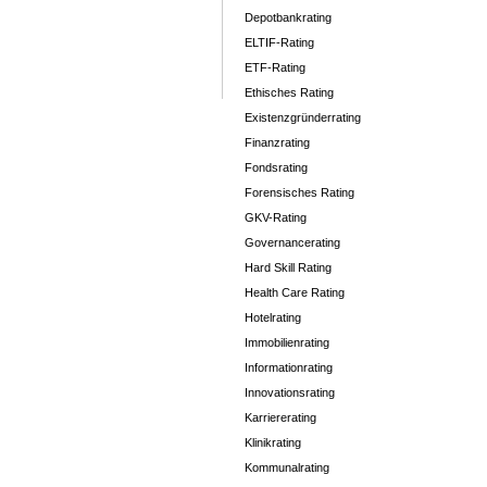
Depotbankrating
ELTIF-Rating
ETF-Rating
Ethisches Rating
Existenzgründerrating
Finanzrating
Fondsrating
Forensisches Rating
GKV-Rating
Governancerating
Hard Skill Rating
Health Care Rating
Hotelrating
Immobilienrating
Informationrating
Innovationsrating
Karriererating
Klinikrating
Kommunalrating