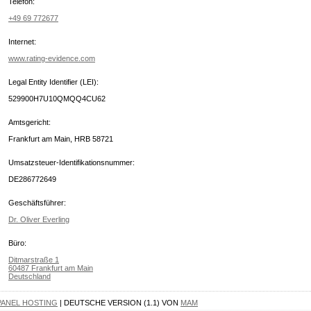
Telefon:
+49 69 772677
Internet:
www.rating-evidence.com
Legal Entity Identifier (LEI):
529900H7U10QMQQ4CU62
Amtsgericht:
Frankfurt am Main, HRB 58721
Umsatzsteuer-Identifikationsnummer:
DE286772649
Geschäftsführer:
Dr. Oliver Everling
Büro:
Ditmarstraße 1
60487 Frankfurt am Main
Deutschland
PANEL HOSTING
| DEUTSCHE VERSION (1.1) VON
MAM