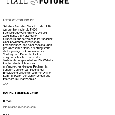
HTTP://EVERLING.DE
Seit dem Start des Blogs im Jahr 1998
wurden hier mehr als 5.000
Fachbeiträge veröffentlicht. Die seit
2006 nahezu unveränderte
Grundstruktur der Website ist Ausdruck
einer bewussten editorischen
Entscheidung: Statt einer regelmäßigen
gestalterischen Neuausrichtung steht
die langfristige Dokumentation im
Vordergrund. Dadurch bleibt der
zeitgeschichtliche Kontext der
Veröffentlichungen erhalten. Die Website
fungiert damit nicht nur als
umfangreiches digitales Facharchiv,
sondern zugleich als Zeugnis der
Entwicklung wissenschaftlicher Online-
Kommunikation seit den Anfängen des
Internets im Finanzbereich.
^^^
RATING EVIDENCE GmbH
E-Mail:
info@rating-evidence.com