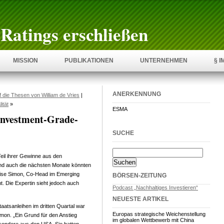
Ratings erschließen
MISSION
PUBLIKATIONEN
UNTERNEHMEN
§ 
ANERKENNUNG
f die Thesen von William de Vries
|
ität
»
ESMA
Investment-Grade-
SUCHE
eil ihrer Gewinne aus den
d auch die nächsten Monate könnten
nise Simon, Co-Head im Emerging
BÖRSEN-ZEITUNG
 Die Expertin sieht jedoch auch
Podcast „Nachhaltiges Investieren“
NEUESTE ARTIKEL
taatsanleihen im dritten Quartal war
Europas strategische Weichenstellung
imon. „Ein Grund für den Anstieg
im globalen Wettbewerb mit China