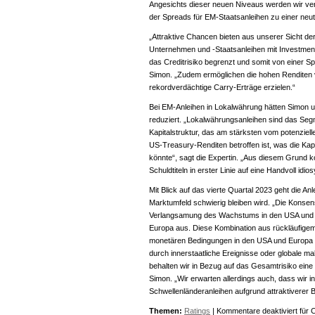
Angesichts dieser neuen Niveaus werden wir ver
der Spreads für EM-Staatsanleihen zu einer neu
„Attraktive Chancen bieten aus unserer Sicht de
Unternehmen und -Staatsanleihen mit Investment 
das Creditrisiko begrenzt und somit von einer 
Simon. „Zudem ermöglichen die hohen Renditen 
rekordverdächtige Carry-Erträge erzielen.“
Bei EM-Anleihen in Lokalwährung hätten Simon u
reduziert. „Lokalwährungsanleihen sind das Seg
Kapitalstruktur, das am stärksten vom potenziell
US-Treasury-Renditen betroffen ist, was die Kap
könnte“, sagt die Expertin. „Aus diesem Grund ko
Schuldtiteln in erster Linie auf eine Handvoll idi
Mit Blick auf das vierte Quartal 2023 geht die A
Marktumfeld schwierig bleiben wird. „Die Kons
Verlangsamung des Wachstums in den USA und C
Europa aus. Diese Kombination aus rückläufige
monetären Bedingungen in den USA und Europa l
durch innerstaatliche Ereignisse oder globale
behalten wir in Bezug auf das Gesamtrisiko eine 
Simon. „Wir erwarten allerdings auch, dass wir 
Schwellenländeranleihen aufgrund attraktiverer
Themen:
Ratings
|
Kommentare deaktiviert
für 