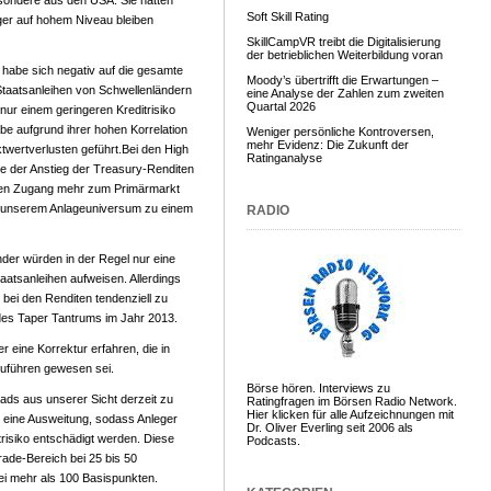
sondere aus den USA. Sie hatten
Soft Skill Rating
ger auf hohem Niveau bleiben
SkillCampVR treibt die Digitalisierung
der betrieblichen Weiterbildung voran
 habe sich negativ auf die gesamte
Moody’s übertrifft die Erwartungen –
 Staatsanleihen von Schwellenländern
eine Analyse der Zahlen zum zweiten
Quartal 2026
nur einem geringeren Kreditrisiko
be aufgrund ihrer hohen Korrelation
Weniger persönliche Kontroversen,
mehr Evidenz: Die Zukunft der
twertverlusten geführt.Bei den High
Ratinganalyse
be der Anstieg der Treasury-Renditen
nen Zugang mehr zum Primärmarkt
in unserem Anlageuniversum zu einem
RADIO
nder würden in der Regel nur eine
aatsanleihen aufweisen. Allerdings
bei den Renditen tendenziell zu
 des Taper Tantrums im Jahr 2013.
eine Korrektur erfahren, die in
zuführen gewesen sei.
Börse hören. Interviews zu
ads aus unserer Sicht derzeit zu
Ratingfragen im Börsen Radio Network.
Hier klicken für alle Aufzeichnungen mit
t eine Ausweitung, sodass Anleger
Dr. Oliver Everling seit 2006 als
isiko entschädigt werden. Diese
Podcasts.
ade-Bereich bei 25 bis 50
ei mehr als 100 Basispunkten.