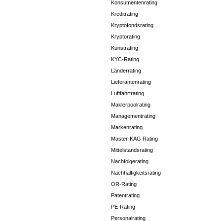
Konsumentenrating
Kreditrating
Kryptofondsrating
Kryptorating
Kunstrating
KYC-Rating
Länderrating
Lieferantenrating
Luftfahrtrating
Maklerpoolrating
Managementrating
Markenrating
Master-KAG Rating
Mittelstandsrating
Nachfolgerating
Nachhaltigkeitsrating
OR-Rating
Patentrating
PE-Rating
Personalrating