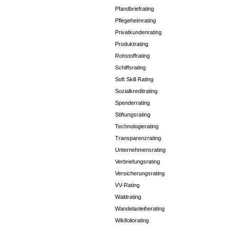
Pfandbriefrating
Pflegeheimrating
Privatkundenrating
Produktrating
Rohstoffrating
Schiffsrating
Soft Skill Rating
Sozialkreditrating
Spenderrating
Stiftungsrating
Technologierating
Transparenzrating
Unternehmensrating
Verbriefungsrating
Versicherungsrating
VV-Rating
Waldrating
Wandelanleiherating
Wikifoliorating