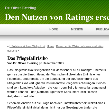
Dr. Oliver Everling
Den Nutzen von Ratings ers
HOME
MISSION
PUBLIKA
«
USA feiern sich als Weltpolizei
|
Home
|
Bewerber für Wirtschaftskommunikation
gesucht
»
Das Pflegefallrisiko
Von Dr. Oliver Everling
| 6.Dezember 2019
Das Pflegefallrisiko ist eigentlich ein klassischer Fall für Ratings: Einerseits
geht es um die Einschätzung der Wahrscheinlichkeit des Eintritts eines
Pflegefalls, andererseits um die Beurteilung der zur Absicherung des
Pflegefallrisikos verfügbaren Instrument wie Pflegeversicherungen. Beides
sind sehr komplexe Aufgaben, die kaum dem Betroffenen selbst zugemutet
werden können – der „Normalbürger“ bzw. Konsument ist mit diesen
Aufgaben überfordert.
Schon die Antwort auf die Frage nach der Eintrittswahrscheinlichkeit eines
Pflegefalls ist nicht trivial, denn nicht nur der Gesetzgeber ändert die