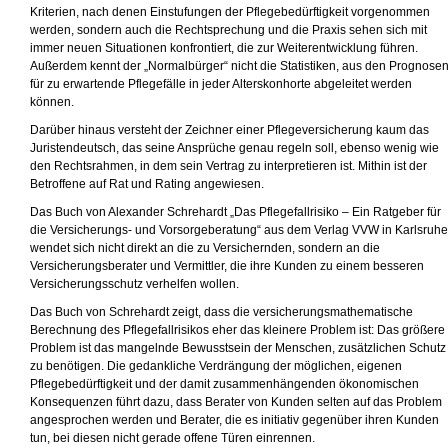
Kriterien, nach denen Einstufungen der Pflegebedürftigkeit vorgenommen
werden, sondern auch die Rechtsprechung und die Praxis sehen sich mit
immer neuen Situationen konfrontiert, die zur Weiterentwicklung führen.
Außerdem kennt der „Normalbürger“ nicht die Statistiken, aus den Prognose
für zu erwartende Pflegefälle in jeder Alterskonhorte abgeleitet werden
können.
Darüber hinaus versteht der Zeichner einer Pflegeversicherung kaum das
Juristendeutsch, das seine Ansprüche genau regeln soll, ebenso wenig wie
den Rechtsrahmen, in dem sein Vertrag zu interpretieren ist. Mithin ist der
Betroffene auf Rat und Rating angewiesen.
Das Buch von Alexander Schrehardt „Das Pflegefallrisiko – Ein Ratgeber für
die Versicherungs- und Vorsorgeberatung“ aus dem Verlag VVW in Karlsruhe
wendet sich nicht direkt an die zu Versichernden, sondern an die
Versicherungsberater und Vermittler, die ihre Kunden zu einem besseren
Versicherungsschutz verhelfen wollen.
Das Buch von Schrehardt zeigt, dass die versicherungsmathematische
Berechnung des Pflegefallrisikos eher das kleinere Problem ist: Das größere
Problem ist das mangelnde Bewusstsein der Menschen, zusätzlichen Schutz
zu benötigen. Die gedankliche Verdrängung der möglichen, eigenen
Pflegebedürftigkeit und der damit zusammenhängenden ökonomischen
Konsequenzen führt dazu, dass Berater von Kunden selten auf das Problem
angesprochen werden und Berater, die es initiativ gegenüber ihren Kunden
tun, bei diesen nicht gerade offene Türen einrennen.