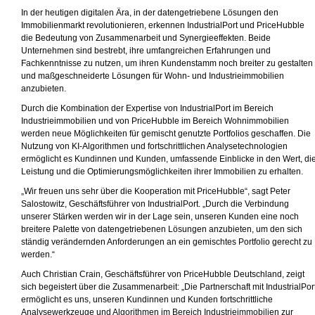
In der heutigen digitalen Ära, in der datengetriebene Lösungen den
Immobilienmarkt revolutionieren, erkennen IndustrialPort und PriceHubble
die Bedeutung von Zusammenarbeit und Synergieeffekten. Beide
Unternehmen sind bestrebt, ihre umfangreichen Erfahrungen und
Fachkenntnisse zu nutzen, um ihren Kundenstamm noch breiter zu gestalten
und maßgeschneiderte Lösungen für Wohn- und Industrieimmobilien
anzubieten.
Durch die Kombination der Expertise von IndustrialPort im Bereich
Industrieimmobilien und von PriceHubble im Bereich Wohnimmobilien
werden neue Möglichkeiten für gemischt genutzte Portfolios geschaffen. Die
Nutzung von KI-Algorithmen und fortschrittlichen Analysetechnologien
ermöglicht es Kundinnen und Kunden, umfassende Einblicke in den Wert, di
Leistung und die Optimierungsmöglichkeiten ihrer Immobilien zu erhalten.
„Wir freuen uns sehr über die Kooperation mit PriceHubble“, sagt Peter
Salostowitz, Geschäftsführer von IndustrialPort. „Durch die Verbindung
unserer Stärken werden wir in der Lage sein, unseren Kunden eine noch
breitere Palette von datengetriebenen Lösungen anzubieten, um den sich
ständig verändernden Anforderungen an ein gemischtes Portfolio gerecht zu
werden.“
Auch Christian Crain, Geschäftsführer von PriceHubble Deutschland, zeigt
sich begeistert über die Zusammenarbeit: „Die Partnerschaft mit IndustrialPor
ermöglicht es uns, unseren Kundinnen und Kunden fortschrittliche
Analysewerkzeuge und Algorithmen im Bereich Industrieimmobilien zur