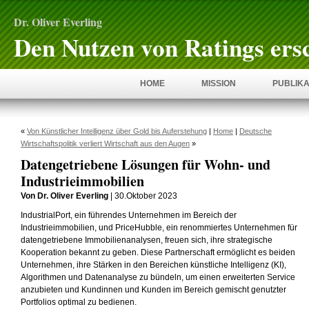
Dr. Oliver Everling
Den Nutzen von Ratings ers
HOME
MISSION
PUBLIKA
«
Von Künstlicher Intelligenz über Gold bis Auferstehung
|
Home
|
Deutsche
Wirtschaftspolitik verliert Wirtschaft aus den Augen
»
Datengetriebene Lösungen für Wohn- und
Industrieimmobilien
Von Dr. Oliver Everling
| 30.Oktober 2023
IndustrialPort, ein führendes Unternehmen im Bereich der
Industrieimmobilien, und PriceHubble, ein renommiertes Unternehmen für
datengetriebene Immobilienanalysen, freuen sich, ihre strategische
Kooperation bekannt zu geben. Diese Partnerschaft ermöglicht es beiden
Unternehmen, ihre Stärken in den Bereichen künstliche Intelligenz (KI),
Algorithmen und Datenanalyse zu bündeln, um einen erweiterten Service
anzubieten und Kundinnen und Kunden im Bereich gemischt genutzter
Portfolios optimal zu bedienen.