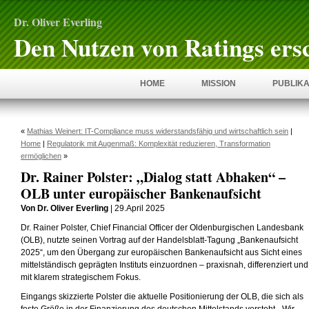
Dr. Oliver Everling
Den Nutzen von Ratings ers
HOME
MISSION
PUBLIKA
«
Mathias Weinert: IT-Compliance muss widerstandsfähig und wirtschaftlich sein
|
Home
|
Regulatorik mit Augenmaß: Komplexität reduzieren, Transformation
ermöglichen
»
Dr. Rainer Polster: „Dialog statt Abhaken“ –
OLB unter europäischer Bankenaufsicht
Von Dr. Oliver Everling
| 29.April 2025
Dr. Rainer Polster, Chief Financial Officer der Oldenburgischen Landesbank
(OLB), nutzte seinen Vortrag auf der Handelsblatt-Tagung „Bankenaufsicht
2025“, um den Übergang zur europäischen Bankenaufsicht aus Sicht eines
mittelständisch geprägten Instituts einzuordnen – praxisnah, differenziert und
mit klarem strategischem Fokus.
Eingangs skizzierte Polster die aktuelle Positionierung der OLB, die sich als