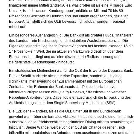
feste Größe in der Finanzierung des deutschen Mittelstands versteht. „Wir
finanzieren immer Mittelständler. Alles, was größer ist als eine Milliarde Euro
Umsatz, ist nicht unsere Kundengruppe“, erklärte er. Mit rund 70 bis 80
Prozent des Geschäfts in Deutschland und einem ergänzenden, gezielten
Europa-Anteil stellt sich die OLB bewusst nicht global, sondern regional
robust auf.
Ein besonderes Aushängeschild: Die Bank gilt als größter Fußballfinanzierer
des Landes – ein Nischensegment mit stabilem Wachstumspotenzial. Die
Eigenkapitalrendite liegt nach Polsters Angaben bei beeindruckenden 16 bis
17 Prozent – ein Wert, der im aktuellen Marktumfeld deutlich über dem
Branchenschnitt liegt und auf eine disziplinierte Risikosteuerung und
zielgerichtete Geschäftspolitik hindeutet.
Ein strategischer Meilenstein war für die OLB der Erwerb der Degussa Bank.
Dieser Schritt markierte nicht nur eine Expansion, sondern auch eine
signifikante Intensivierung der Zusammenarbeit mit der Europäischen
Zentralbank im Rahmen der Bankenaufsicht. Polster berichtete von
intensiven Prüfprozessen wie Quality Reviews, Stresstests und vertieften
Reporting-Anforderungen. Dabei lobte er ausdrücklich die Entwicklung des
Aufsichtsdialogs unter dem Single Supervisory Mechanism (SSM).
Die EZB gehe – anders, als es die OLB unter BaFin und Bundesbank
gewohnt war – über ein formales Abhaken hinaus und suche einen inhaltlich
substanziellen, aufsichtsrechtlich begründeten Dialog mit den beaufsichtigte
Instituten. Dieser Wandel werde von der OLB als Chance gesehen, sich
frühzeitig mit regulatorischen Anforderungen auseinanderzusetzen und dabe