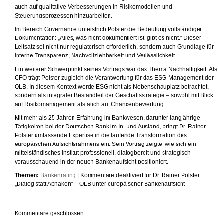
auch auf qualitative Verbesserungen in Risikomodellen und
Steuerungsprozessen hinzuarbeiten.
Im Bereich Governance unterstrich Polster die Bedeutung vollständiger
Dokumentation: „Alles, was nicht dokumentiert ist, gibt es nicht.“ Dieser
Leitsatz sei nicht nur regulatorisch erforderlich, sondern auch Grundlage für
interne Transparenz, Nachvollziehbarkeit und Verlässlichkeit.
Ein weiterer Schwerpunkt seines Vortrags war das Thema Nachhaltigkeit. Als
CFO trägt Polster zugleich die Verantwortung für das ESG-Management der
OLB. In diesem Kontext werde ESG nicht als Nebenschauplatz betrachtet,
sondern als integraler Bestandteil der Geschäftsstrategie – sowohl mit Blick
auf Risikomanagement als auch auf Chancenbewertung.
Mit mehr als 25 Jahren Erfahrung im Bankwesen, darunter langjährige
Tätigkeiten bei der Deutschen Bank im In- und Ausland, bringt Dr. Rainer
Polster umfassende Expertise in die laufende Transformation des
europäischen Aufsichtsrahmens ein. Sein Vortrag zeigte, wie sich ein
mittelständisches Institut professionell, dialogbereit und strategisch
vorausschauend in der neuen Bankenaufsicht positioniert.
Themen:
Bankenrating
|
Kommentare deaktiviert
für Dr. Rainer Polster:
„Dialog statt Abhaken“ – OLB unter europäischer Bankenaufsicht
Kommentare geschlossen.