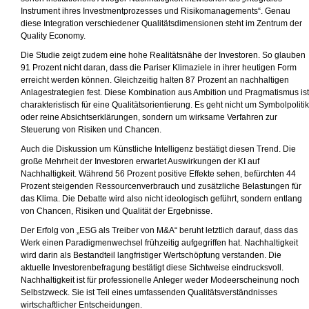
Instrument ihres Investmentprozesses und Risikomanagements“. Genau
diese Integration verschiedener Qualitätsdimensionen steht im Zentrum der
Quality Economy.
Die Studie zeigt zudem eine hohe Realitätsnähe der Investoren. So glauben
91 Prozent nicht daran, dass die Pariser Klimaziele in ihrer heutigen Form
erreicht werden können. Gleichzeitig halten 87 Prozent an nachhaltigen
Anlagestrategien fest. Diese Kombination aus Ambition und Pragmatismus ist
charakteristisch für eine Qualitätsorientierung. Es geht nicht um Symbolpolitik
oder reine Absichtserklärungen, sondern um wirksame Verfahren zur
Steuerung von Risiken und Chancen.
Auch die Diskussion um Künstliche Intelligenz bestätigt diesen Trend. Die
große Mehrheit der Investoren erwartet Auswirkungen der KI auf
Nachhaltigkeit. Während 56 Prozent positive Effekte sehen, befürchten 44
Prozent steigenden Ressourcenverbrauch und zusätzliche Belastungen für
das Klima. Die Debatte wird also nicht ideologisch geführt, sondern entlang
von Chancen, Risiken und Qualität der Ergebnisse.
Der Erfolg von „ESG als Treiber von M&A“ beruht letztlich darauf, dass das
Werk einen Paradigmenwechsel frühzeitig aufgegriffen hat. Nachhaltigkeit
wird darin als Bestandteil langfristiger Wertschöpfung verstanden. Die
aktuelle Investorenbefragung bestätigt diese Sichtweise eindrucksvoll.
Nachhaltigkeit ist für professionelle Anleger weder Modeerscheinung noch
Selbstzweck. Sie ist Teil eines umfassenden Qualitätsverständnisses
wirtschaftlicher Entscheidungen.