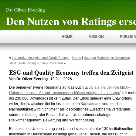
Dr. Oliver Everling
Den Nutzen von Ratings ers
HOME
MISSION
PUBLIKA
«
Immersive Analytics und Credit Ratings
|
Home
|
Knapper Wahlsieg in Kolumbien
stellt Credit Rating auf den Prüfstand
»
ESG und Quality Economy treffen den Zeitgeist
Von Dr. Oliver Everling
| 18.Juni 2026
Die bemerkenswerte Resonanz auf das Buch „
ESG als Treiber von M&A –
Unternehmenskäufe und -zusammenschlüsse erfolgreich managen
“ mit meh
als 230.000 Downloads ist kein Zufall. Der Erfolg spiegelt eine Entwicklung
wider, die inzwischen tief im institutionellen Kapitalmarkt verankert ist:
Nachhaltigkeit wird nicht mehr als ideologisches Zusatzthema verstanden,
sondern als integraler Bestandteil von Unternehmensstrategie,
Risikomanagement, Bewertung und Wertschöpfung.
Eine aktuelle Untersuchung von Union Investment unter 130 institutionellen
Investoren in Deutschland bestätigt genau jene Thesen, die das Buch in