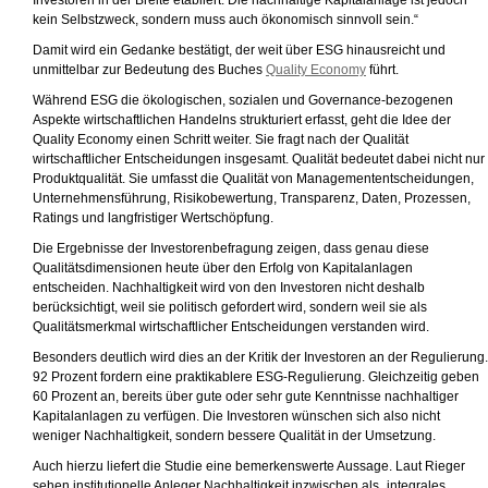
Investoren in der Breite etabliert. Die nachhaltige Kapitalanlage ist jedoch
kein Selbstzweck, sondern muss auch ökonomisch sinnvoll sein.“
Damit wird ein Gedanke bestätigt, der weit über ESG hinausreicht und
unmittelbar zur Bedeutung des Buches
Quality Economy
führt.
Während ESG die ökologischen, sozialen und Governance-bezogenen
Aspekte wirtschaftlichen Handelns strukturiert erfasst, geht die Idee der
Quality Economy einen Schritt weiter. Sie fragt nach der Qualität
wirtschaftlicher Entscheidungen insgesamt. Qualität bedeutet dabei nicht nur
Produktqualität. Sie umfasst die Qualität von Managemententscheidungen,
Unternehmensführung, Risikobewertung, Transparenz, Daten, Prozessen,
Ratings und langfristiger Wertschöpfung.
Die Ergebnisse der Investorenbefragung zeigen, dass genau diese
Qualitätsdimensionen heute über den Erfolg von Kapitalanlagen
entscheiden. Nachhaltigkeit wird von den Investoren nicht deshalb
berücksichtigt, weil sie politisch gefordert wird, sondern weil sie als
Qualitätsmerkmal wirtschaftlicher Entscheidungen verstanden wird.
Besonders deutlich wird dies an der Kritik der Investoren an der Regulierung.
92 Prozent fordern eine praktikablere ESG-Regulierung. Gleichzeitig geben
60 Prozent an, bereits über gute oder sehr gute Kenntnisse nachhaltiger
Kapitalanlagen zu verfügen. Die Investoren wünschen sich also nicht
weniger Nachhaltigkeit, sondern bessere Qualität in der Umsetzung.
Auch hierzu liefert die Studie eine bemerkenswerte Aussage. Laut Rieger
sehen institutionelle Anleger Nachhaltigkeit inzwischen als „integrales