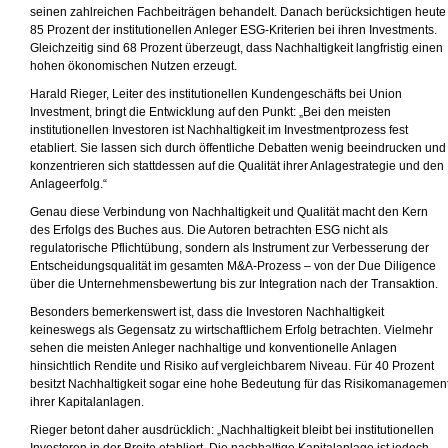
seinen zahlreichen Fachbeiträgen behandelt. Danach berücksichtigen heute
85 Prozent der institutionellen Anleger ESG-Kriterien bei ihren Investments.
Gleichzeitig sind 68 Prozent überzeugt, dass Nachhaltigkeit langfristig einen
hohen ökonomischen Nutzen erzeugt.
Harald Rieger, Leiter des institutionellen Kundengeschäfts bei Union
Investment, bringt die Entwicklung auf den Punkt: „Bei den meisten
institutionellen Investoren ist Nachhaltigkeit im Investmentprozess fest
etabliert. Sie lassen sich durch öffentliche Debatten wenig beeindrucken und
konzentrieren sich stattdessen auf die Qualität ihrer Anlagestrategie und den
Anlageerfolg.“
Genau diese Verbindung von Nachhaltigkeit und Qualität macht den Kern
des Erfolgs des Buches aus. Die Autoren betrachten ESG nicht als
regulatorische Pflichtübung, sondern als Instrument zur Verbesserung der
Entscheidungsqualität im gesamten M&A-Prozess – von der Due Diligence
über die Unternehmensbewertung bis zur Integration nach der Transaktion.
Besonders bemerkenswert ist, dass die Investoren Nachhaltigkeit
keineswegs als Gegensatz zu wirtschaftlichem Erfolg betrachten. Vielmehr
sehen die meisten Anleger nachhaltige und konventionelle Anlagen
hinsichtlich Rendite und Risiko auf vergleichbarem Niveau. Für 40 Prozent
besitzt Nachhaltigkeit sogar eine hohe Bedeutung für das Risikomanagemen
ihrer Kapitalanlagen.
Rieger betont daher ausdrücklich: „Nachhaltigkeit bleibt bei institutionellen